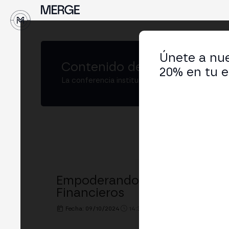
↓
Únete a nue
Contenido de
MERGE Madri
20% en tu e
La conferencia institucional de cripto y Web3
Empoderando a LatAm: Casos
Financieros
Fecha: 09/10/2024
14:30h. - 15:00h.
LUGAR: MERG