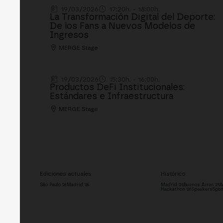
19/03/2026
17:20h. - 18:00h.
La Transformación Digital del Deporte:
De los Fans a Nuevos Modelos de
Ingresos
MERGE Stage
19/03/2026
15:30h. - 16:00h.
Productos DeFi Institucionales:
Estándares e Infraestructura
MERGE Stage
Ediciones actuales
Histórico
São Paulo '26
Madrid '26
Madrid '25
Buenos Aires '25
M
Hackathon '26
Speakers
Spon