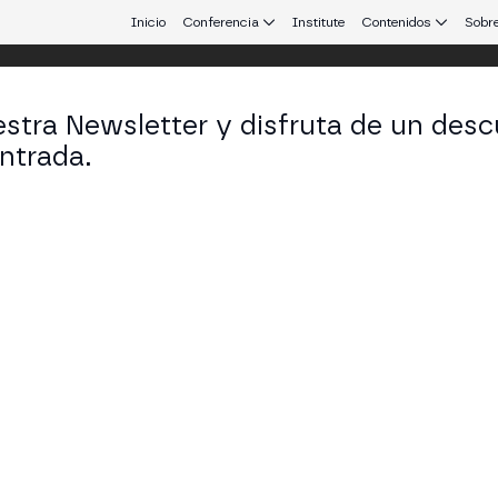
Inicio
Conferencia
Institute
Contenidos
Sobre
stra Newsletter y disfruta de un desc
d 24
ntrada.
 que conecta Europa y Latinoamérica.
 de Uso de Web3 en Pagos, Identidad 
E STAGE