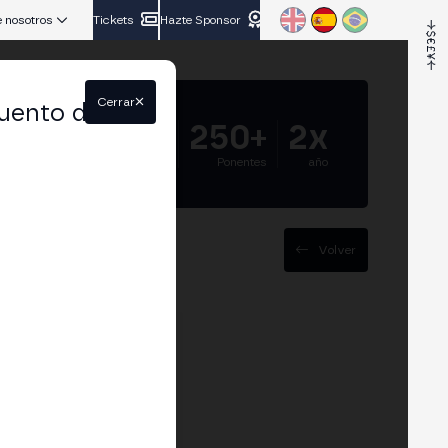
 nosotros
Tickets
Hazte Sponsor
Cerrar
uento del
5.000+
250+
2x
Asistentes
Ponentes
año
Volver
y Servicios