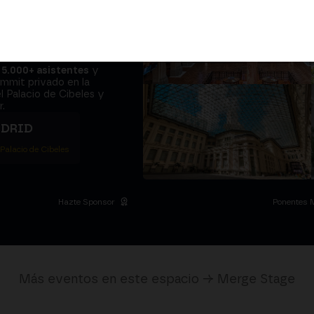
adores y el
e sientan en
a
5.000+ asistentes
y
ummit privado en la
l Palacio de Cibeles y
.
ADRID
 Palacio de Cibeles
Hazte Sponsor
Ponentes 
Más eventos en este espacio → Merge Stage