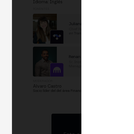
Idioma: Inglés
PONENTES
Juliana Schlesinger
Chief Revenue Officer (CRO)
en
Transfero Group
Renan Ramos
Sr. Institutional Relationship
Manager
en
Kraken
MODERADOR
Alvaro Castro
Socio líder del del área Financiera y Nuevas Tecnologías
en
D