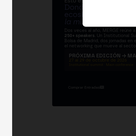
Esto es MERGE
Donde bancos, regul
ecosistema cripto s
la misma mesa
.
Dos veces al año, MERGE reúne 
250+ speakers
. Un Institutional S
Bolsa de Madrid, dos jornadas en e
el networking que mueve al sector
PRÓXIMA EDICIÓN → M
27 al 29 de octubre de 2026
Institutional summit · Main conference ·
Comprar Entradas