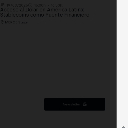
19/03/2026
16:00h. - 16:50h.
Acceso al Dólar en América Latina:
Stablecoins como Puente Financiero
MERGE Stage
Newsletter