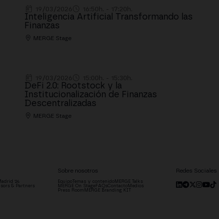
19/03/2026
16:50h. - 17:20h.
Inteligencia Artificial Transformando las
Finanzas
MERGE Stage
19/03/2026
15:00h. - 15:30h.
DeFi 2.0: Rootstock y la
Institucionalización de Finanzas
Descentralizadas
MERGE Stage
Sobre nosotros
Redes Sociales
adrid '24
Equipo
Temas y contenido
MERGE Talks
sors & Partners
MERGE On Stage
FAQs
Contacto
Medios
Press Room
MERGE Branding KIT