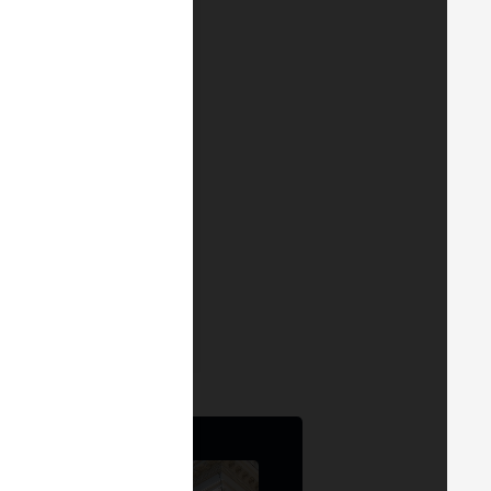
Pellini
dent
en
Arthur Inc.