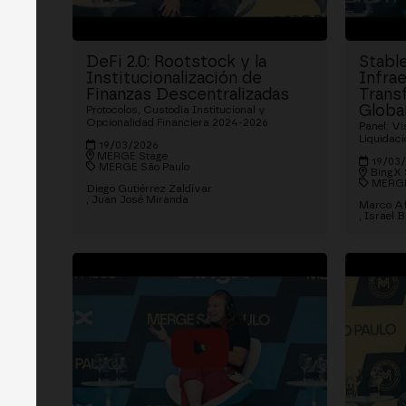
DeFi 2.0: Rootstock y la
Stabl
Institucionalización de
Infrae
Finanzas Descentralizadas
Trans
Globa
Protocolos, Custodia Institucional y
Opcionalidad Financiera 2024-2026
Panel: Vi
Liquidaci
19/03/2026
MERGE Stage
19/03
MERGE São Paulo
BingX 
MERGE
Diego Gutiérrez Zaldívar
Juan José Miranda
Marco A
Israel 