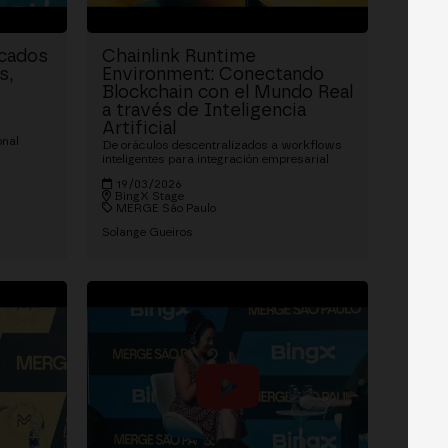
rcados
Chainlink Runtime
s,
Environment: Conectando
Blockchain con el Mundo Real
a través de Inteligencia
Artificial
onal
De oráculos descentralizados a workflows
inteligentes para integración empresarial
19/03/2026
BingX Stage
MERGE São Paulo
Solange Gueiros