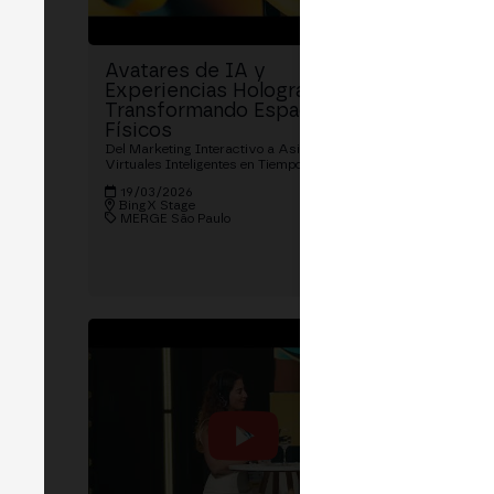
Avatares de IA y
Token
Experiencias Holográficas:
Empod
Transformando Espacios
y Com
Físicos
Revoluci
de Derech
Del Marketing Interactivo a Asistentes
Directa
Virtuales Inteligentes en Tiempo Real
19/03
19/03/2026
BingX 
BingX Stage
MERGE
MERGE São Paulo
Pedro Co