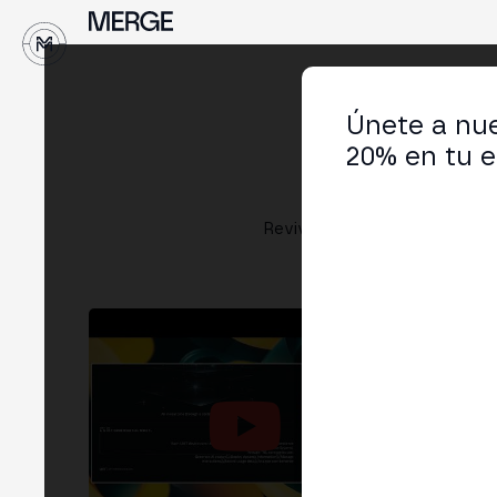
↓
Únete a nue
20% en tu e
Revive las sesiones grabadas 
ED