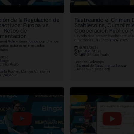
ión de la Regulación de
Rastreando el Crimen Di
oactivos: Europa vs
Stablecoins, Cumplimi
 - Retos de
Cooperación Público-P
mentación
Lavado de dinero en blockchain, bla
direcciones, fraudes 2024-2025
avel Rule y desafíos de compliance
ueños actores en mercados
18/03/2026
tados
MERGE Stage
MERGE São Paulo
/2026
Stage
Lorenzo Delzoppo
 São Paulo
Samuel do Nascimento Souza
Ana Paula Bez Batti
de la Roche
Marina Villalonga
a Veloso
+1