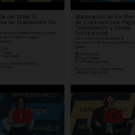
lá del Dólar: El
Maduración de los Me
so de Stablecoins No-
de Criptoactivos: Pago
Tokenización y Escala
Institucional
o tercera stablecoin más grande;
ructura Arbitrum, pagos
De la adopción temprana a la
terizos
transformación financiera instituci
global
/2026
 Stage
19/03/2026
 São Paulo
BingX Stage
MERGE São Paulo
rcía
Thomaz Teixeira
o Brites
Bruno Grossi
Renan Ramos
Regina Pedroso
+2