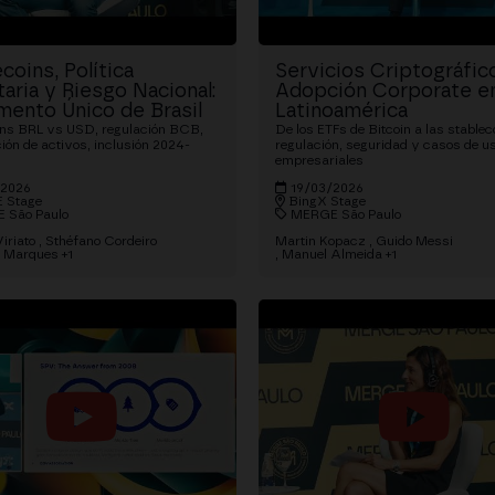
coins, Política
Servicios Criptográfic
aria y Riesgo Nacional:
Adopción Corporate e
mento Único de Brasil
Latinoamérica
ins BRL vs USD, regulación BCB,
De los ETFs de Bitcoin a las stablec
ión de activos, inclusión 2024-
regulación, seguridad y casos de u
empresariales
/2026
19/03/2026
 Stage
BingX Stage
 São Paulo
MERGE São Paulo
iriato
Sthéfano Cordeiro
Martin Kopacz
Guido Messi
o Marques
+1
Manuel Almeida
+1