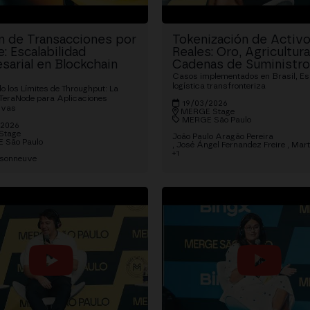
ón de Transacciones por
Tokenización de Activ
: Escalabilidad
Reales: Oro, Agricultura
sarial en Blockchain
Cadenas de Suministro
Casos implementados en Brasil, E
logística transfronteriza
 los Límites de Throughput: La
 TeraNode para Aplicaciones
19/03/2026
ivas
MERGE Stage
MERGE São Paulo
/2026
Stage
João Paulo Aragão Pereira
 São Paulo
José Ángel Fernandez Freire
Mart
+1
isonneuve