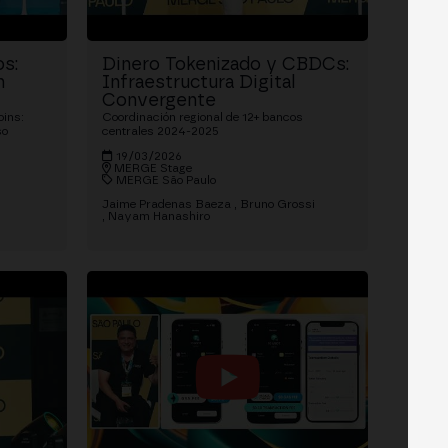
os:
Dinero Tokenizado y CBDCs:
n
Infraestructura Digital
Convergente
oins:
Coordinación regional de 12+ bancos
so
centrales 2024-2025
19/03/2026
MERGE Stage
MERGE São Paulo
Jaime Pradenas Baeza
Bruno Grossi
Nayam Hanashiro