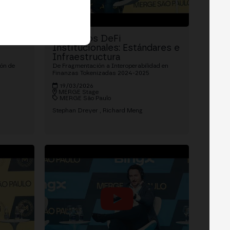
Productos DeFi
Institucionales: Estándares e
Infraestructura
ión de
De Fragmentación a Interoperabilidad en
Finanzas Tokenizadas 2024-2025
19/03/2026
MERGE Stage
MERGE São Paulo
Stephan Dreyer
Richard Meng