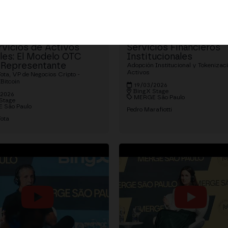
ación de Proveedores
Solana: La Red para los
rvicios de Activos
Servicios Financieros
ales: El Modelo OTC
Institucionales
Representante
Adopción Institucional y Tokenizac
Activos
Tota, VP de Negocios Cripto -
Bitcoin
19/03/2026
BingX Stage
/2026
MERGE São Paulo
Stage
 São Paulo
Pedro Marafiotti
Tota