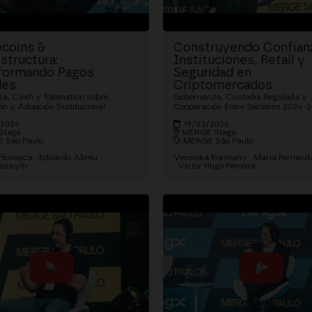
ecoins &
Construyendo Confianz
structura:
Instituciones, Retail y
formando Pagos
Seguridad en
les
Criptomercados
sa, Cash y Tokenation sobre
Gobernanza, Custodia Regulada y
ón y Adopción Institucional
Cooperación Entre Sectores 2024-
/2026
19/03/2026
Stage
MERGE Stage
 São Paulo
MERGE São Paulo
ffonseca
Eduardo Abreu
Veronika Kormany
Maria Fernand
Buzaym
Victor Hugo Ferreira