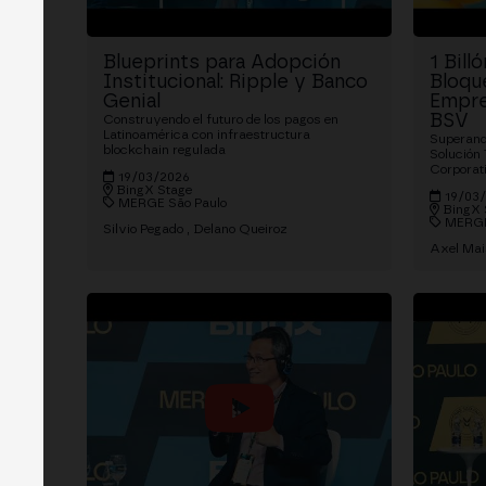
Blueprints para Adopción
1 Bill
Institucional: Ripple y Banco
Bloque
Genial
Empre
BSV
Construyendo el futuro de los pagos en
Latinoamérica con infraestructura
Superando
blockchain regulada
Solución
Corporat
19/03/2026
BingX Stage
19/03
MERGE São Paulo
BingX 
MERGE
Silvio Pegado
Delano Queiroz
Axel Ma