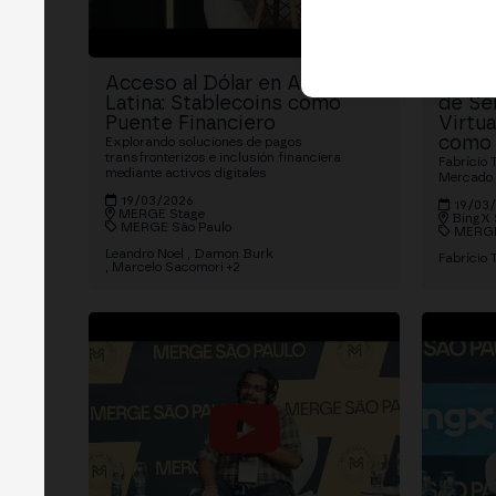
Acceso al Dólar en América
Regul
Latina: Stablecoins como
de Se
Puente Financiero
Virtu
como 
Explorando soluciones de pagos
transfronterizos e inclusión financiera
Fabrício 
mediante activos digitales
Mercado 
19/03/2026
19/03
MERGE Stage
BingX 
MERGE São Paulo
MERGE
Leandro Noel
Damon Burk
Fabrício 
Marcelo Sacomori
+2