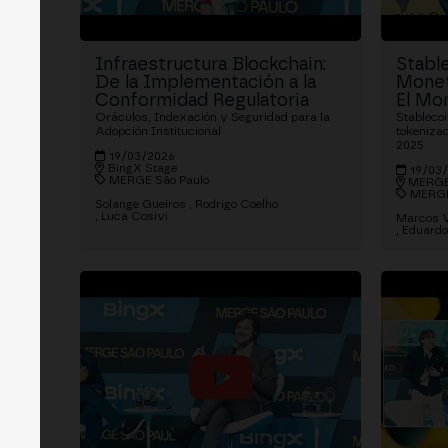
Infraestructura Blockchain:
Stable
De la Implementación a la
Monet
Conformidad Regulatoria
El Mo
Oráculos, Indexación y Seguridad para la
Stableco
Adopción Institucional
tokenizac
2025
19/03/2026
BingX Stage
19/03
MERGE São Paulo
MERGE
MERGE
Solange Gueiros
Rodrigo Coelho
Luca Cosivi
Marcos V
Eduard