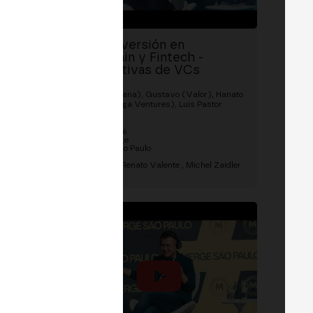
Panel: Inversión en
nzas
Blockchain y Fintech -
Perspectivas de VCs
safíos
Globales
Michelle (Quana), Gustavo (Valor), Hanato
Valente (Panga Ventures), Luis Pastor
(Tritimus)
Cavale
19/03/2026
BingX Stage
MERGE São Paulo
Luis Pastor
Renato Valente
Michel Zaidler
+1