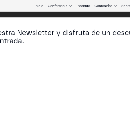
Inicio
Conferencia
Institute
Contenidos
Sobre
stra Newsletter y disfruta de un desc
ntrada.
On Stage
de nuestros eventos
ICIÓN
ESPACIO