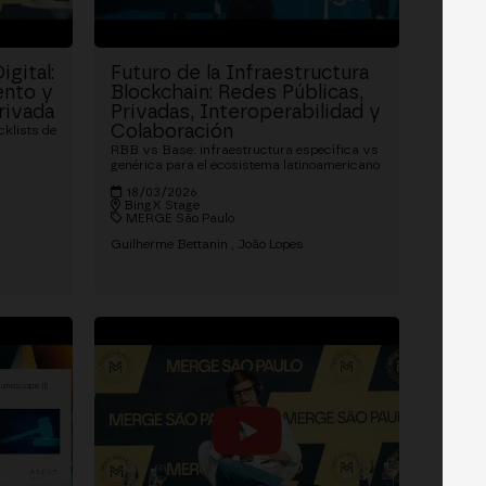
gital:
Futuro de la Infraestructura
ento y
Blockchain: Redes Públicas,
rivada
Privadas, Interoperabilidad y
Colaboración
cklists de
RBB vs Base: infraestructura específica vs
genérica para el ecosistema latinoamericano
18/03/2026
BingX Stage
MERGE São Paulo
Guilherme Bettanin
João Lopes