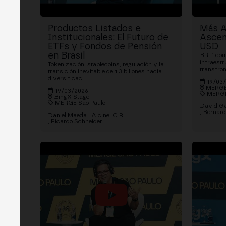
Productos Listados e
Más Al
Institucionales: El Futuro de
Ascen
ETFs y Fondos de Pensión
USD
en Brasil
BRL1 com
infraest
Tokenización, stablecoins, regulación y la
transfron
transición inevitable de 1.3 billones hacia
diversificaci...
19/03
MERGE
19/03/2026
MERGE
BingX Stage
MERGE São Paulo
David Ga
Bernard
Daniel Maeda
Alcinei C.R.
Ricardo Schneider