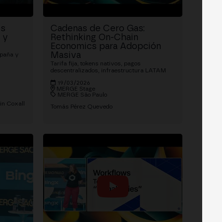
os
Cadenas de Cero Gas:
 y
Rethinking On-Chain
Economics para Adopción
Masiva
spaña y
Tarifa fija, tokens nativos, pagos
descentralizados, infraestructura LATAM
19/03/2026
MERGE Stage
MERGE São Paulo
in Coxall
Tomás Pérez Quevedo