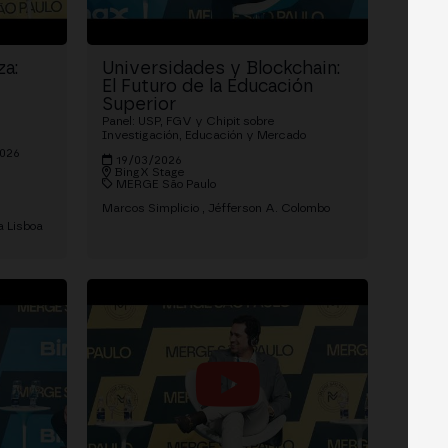
a:
Universidades y Blockchain:
El Futuro de la Educación
Superior
Panel: USP, FGV y Chipit sobre
Investigación, Educación y Mercado
2026
19/03/2026
BingX Stage
MERGE São Paulo
Marcos Simplicio
Jéfferson A. Colombo
a Lisboa