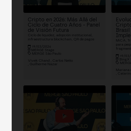
Cripto en 2026: Más Allá del
Evoluc
Ciclo de Cuatro Años - Panel
Cript
de Visión Futura
Brasil
Imple
Ciclo de liquidez, adopción institucional,
infraestructura blockchain, QR de pagos
MiCA, Tr
para peq
19/03/2026
fragmen
MERGE Stage
MERGE São Paulo
19/03
BingX 
Vivek Chand
Carlos Netto
MERGE
Guilherme Nazar
Mariana 
Catarin