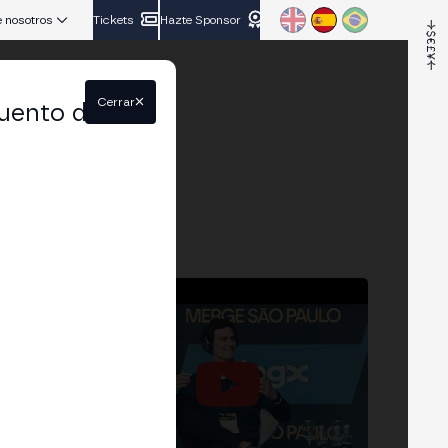
 nosotros
Tickets
Hazte Sponsor
Cerrar
uento del