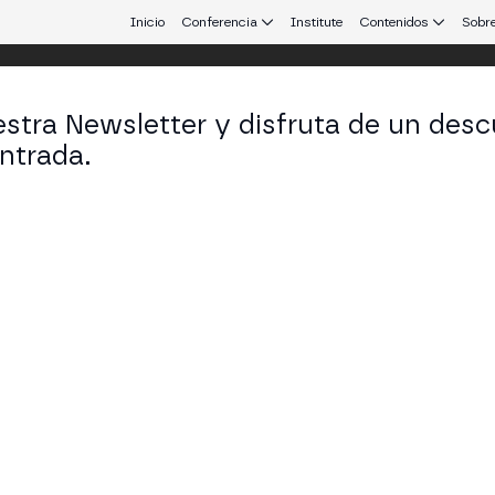
Inicio
Conferencia
Institute
Contenidos
Sobre
stra Newsletter y disfruta de un desc
 Aires
ntrada.
 que conecta Europa y Latinoamérica.
a: Redefiniendo la Verdad en la Era W
COM BUSINESS STAGE