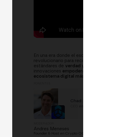
En una era donde el escepticismo y la desinformac
revolucionario para reconstruir la confianza. Est
estándares de
verdad y transparencia
. Acompañ
innovaciones
empoderan a individuos y comunid
ecosistema digital más resiliente
.
PONENTES
Chad Barron
CEO
en
Blockchain Factory
MODERADOR
Andres Meneses
Founder & Host
en
Crypto OGs