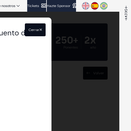
 nosotros
Tickets
Hazte Sponsor
Cerrar
uento del
5.000+
250+
2x
Asistentes
Ponentes
año
Volver
eb3