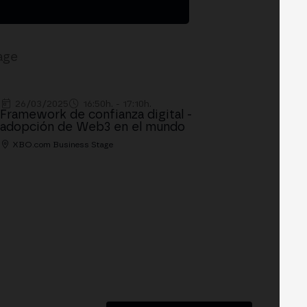
age
26/03/2025
16:50h. - 17:10h.
Framework de confianza digital -
adopción de Web3 en el mundo
XBO.com Business Stage