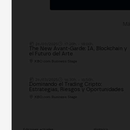
Má
26/03/2025
17:20h. - 18:00h.
The New Avant-Garde: IA, Blockchain y
el Futuro del Arte
XBO.com Business Stage
26/03/2025
16:30h. - 16:50h.
Dominando el Trading Cripto:
Estrategias, Riesgos y Oportunidades
XBO.com Business Stage
Ediciones actuales
Histórico