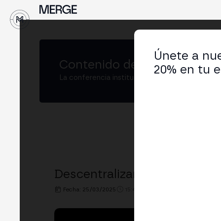
↓
Únete a nue
Contenido de
MERGE Buenos
20% en tu e
La conferencia institucional de cripto y Web3
Descentralizando la Confianz
Fecha: 25/03/2025
15:40h. - 16:00h.
LUGAR: XBO.