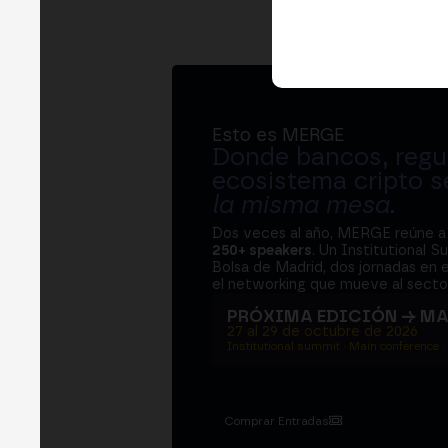
Esto es MERGE
Donde bancos, regul
ecosistema cripto s
la misma mesa
.
Dos veces al año, MERGE reúne 
250+ speakers
. Un Institutional S
Bolsa de Madrid, dos jornadas en e
el networking que mueve al sector
PRÓXIMA EDICIÓN → M
27 al 29 de octubre de 2026
Institutional summit · Main conference ·
Comprar Entradas