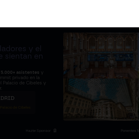
adores y el
e sientan en
a
5.000+ asistentes
y
ummit privado en la
l Palacio de Cibeles y
.
ADRID
 Palacio de Cibeles
Hazte Sponsor
Ponentes 