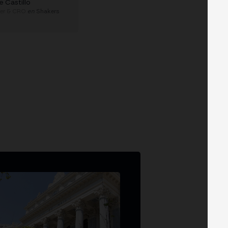
e Castillo
der & CRO
en
Shakers