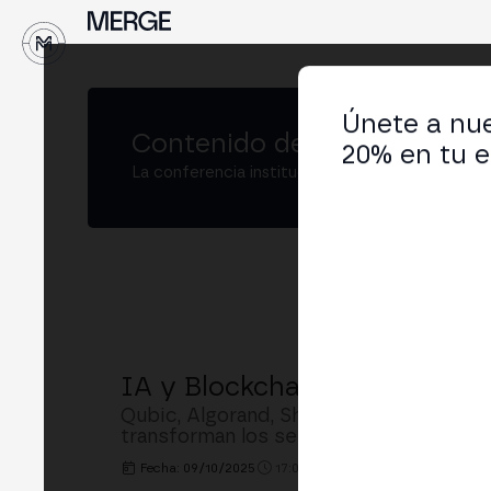
Únete a nue
Contenido de
MERGE Madrid
20% en tu e
La conferencia institucional de cripto y Web3
IA y Blockchain: la Nueva Ge
Qubic, Algorand, Shakers y Giza, con m
transforman los servicios financieros: 
Fecha: 09/10/2025
17:00h. - 17:30h.
LUGAR: MAIN 