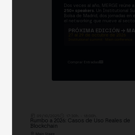
Dos veces al año, MERGE reúne 
250+ speakers
. Un Institutional S
Bolsa de Madrid, dos jornadas en e
el networking que mueve al sector
PRÓXIMA EDICIÓN → M
27 al 29 de octubre de 2026
Institutional summit · Main conference ·
Comprar Entradas
09/10/2025
17:30h. - 18:00h.
Rumbo a 2026: Casos de Uso Reales de
Blockchain
Main Stage