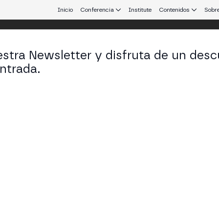
Inicio
Conferencia
Institute
Contenidos
Sobre
stra Newsletter y disfruta de un desc
 25
ntrada.
 que conecta Europa y Latinoamérica.
neración de Servicios Financieros
oderación de CoinDesk, debaten cómo la IA y la blo
agentes, pagos, infraestructura, casos de uso reales
STAGE