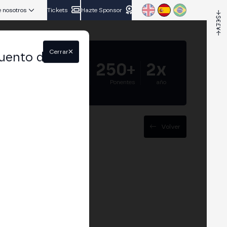
 nosotros
Tickets
Hazte Sponsor
Cerrar
uento del
5.000+
250+
2x
Asistentes
Ponentes
año
Volver
ckchain
 y gobernanza