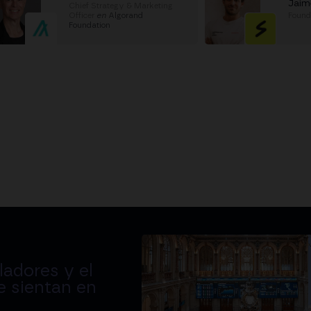
Jaim
Chief Strategy & Marketing
Officer
en
Algorand
Foun
Foundation
adores y el
e sientan en