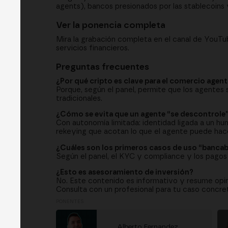
agents), bancos presionados por las stablecoins 
Ver la ponencia completa
Mira la grabación completa en el canal de YouTu
servicios financieros.
Preguntas frecuentes
¿Por qué cripto es clave para el comercio agent
Porque, según el panel, permite que los agentes s
tradicionales.
¿Cómo se evita que un agente “se descontrole
Con autonomía limitada: identidad ligada a un h
rekeying que acotan lo que el agente puede hace
¿Cuáles son los primeros casos de uso “bancab
Según el panel, el KYC y compliance y los pagos 
¿Esto es asesoramiento de inversión?
No. Este contenido es informativo y resume opi
Consulta con un profesional para tu caso concre
PONENTES
Alberto Fernandez