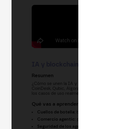
IA y blockchain: la nueva genera
Resumen
¿Cómo se unen la IA y la blockchain para trans
CoinDesk, Qubic, Algorand, Shakers y Giza debat
los casos de uso realmente “bancables”, la frag
Qué vas a aprender
Cuellos de botella:
base de datos, TPS y cóm
Comercio agentic:
por qué cripto es el raíl 
Seguridad de los agentes:
autonomía limitada