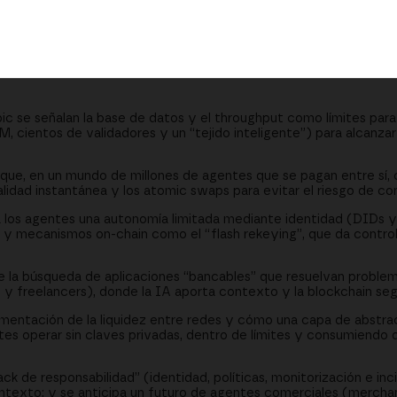
 pagos inteligentes en problemas reales
ts y custodia “blanda” para los agentes
lidad”, los sesgos y los agentes comerciales
c se señalan la base de datos y el throughput como límites par
 cientos de validadores y un “tejido inteligente”) para alcanza
e, en un mundo de millones de agentes que se pagan entre sí, cri
alidad instantánea y los atomic swaps para evitar el riesgo de co
 los agentes una autonomía limitada mediante identidad (DIDs y
ón y mecanismos on-chain como el “flash rekeying”, que da contro
la búsqueda de aplicaciones “bancables” que resuelvan problem
y freelancers), donde la IA aporta contexto y la blockchain seg
mentación de la liquidez entre redes y cómo una capa de abstra
tes operar sin claves privadas, dentro de límites y consumiendo 
k de responsabilidad” (identidad, políticas, monitorización e inc
ntexto; y se anticipa un futuro de agentes comerciales (mercha