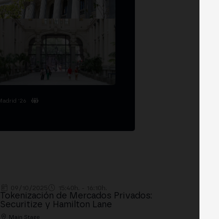
Madrid '26
09/10/2025
15:40h. - 16:10h.
Tokenización de Mercados Privados:
Securitize y Hamilton Lane
Main Stage