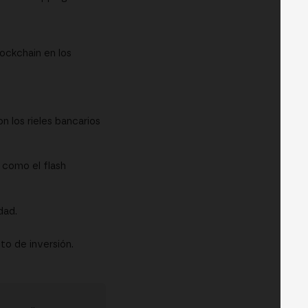
ockchain en los
n los rieles bancarios
 como el flash
dad.
o de inversión.