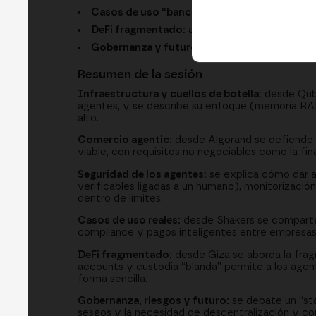
Casos de uso “bancables”:
KYC, compliance y
DeFi fragmentado:
abstracción, smart accoun
Gobernanza y futuro:
el “stack de responsabi
Resumen de la sesión
Infraestructura y cuellos de botella:
desde Qubi
agentes, y se describe su enfoque (memoria RAM,
alto.
Comercio agentic:
desde Algorand se defiende qu
viable, con requisitos no negociables como la fin
Seguridad de los agentes:
se explica cómo dar a
verificables ligadas a un humano), monitorizaci
dentro de límites.
Casos de uso reales:
desde Shakers se comparte 
compliance y pagos inteligentes entre empresas 
DeFi fragmentado:
desde Giza se aborda la frag
accounts y custodia “blanda” permite a los agen
forma sencilla.
Gobernanza, riesgos y futuro:
se debate un “stac
sesgos y la necesidad de descentralización y co