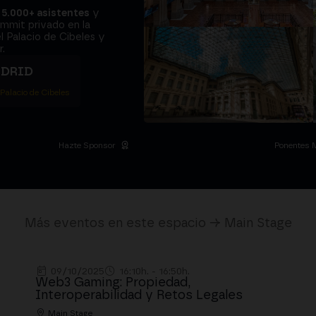
a
5.000+ asistentes
y
ummit privado en la
l Palacio de Cibeles y
.
ADRID
 Palacio de Cibeles
Hazte Sponsor
Ponentes 
Más eventos en este espacio → Main Stage
09/10/2025
16:10h. - 16:50h.
Web3 Gaming: Propiedad,
Interoperabilidad y Retos Legales
Main Stage