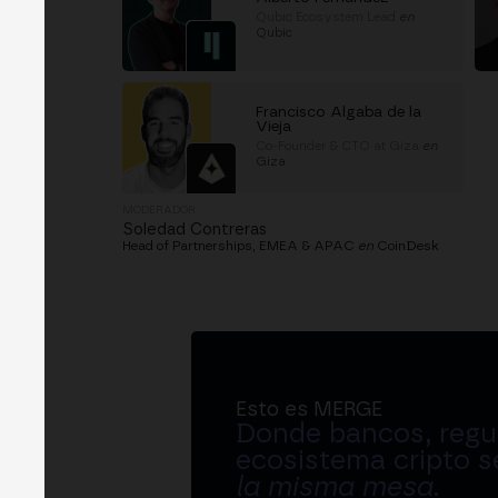
Qubic Ecosystem Lead
en
Qubic
Francisco Algaba de la
Vieja
Co-Founder & CTO at Giza
en
Giza
MODERADOR
Soledad Contreras
Head of Partnerships, EMEA & APAC
en
CoinDesk
Esto es MERGE
Donde bancos, regul
ecosistema cripto s
la misma mesa
.