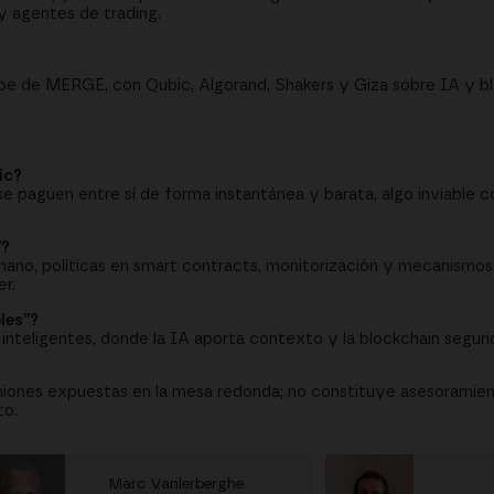
y agentes de trading.
be de MERGE, con Qubic, Algorand, Shakers y Giza sobre IA y bl
ic?
e paguen entre sí de forma instantánea y barata, algo inviable co
”?
umano, políticas en smart contracts, monitorización y mecanismos
r.
les”?
inteligentes, donde la IA aporta contexto y la blockchain seguri
niones expuestas en la mesa redonda; no constituye asesoramient
to.
Marc Vanlerberghe