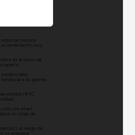
a soportar muchos
r un rendimiento muy
pto es el único raíl
ntraparte.
 credenciales
l temporal a un agente
as simples (KYC,
uridad.
cción con smart
datos on-chain de
identes), el riesgo de
nt vs shopping