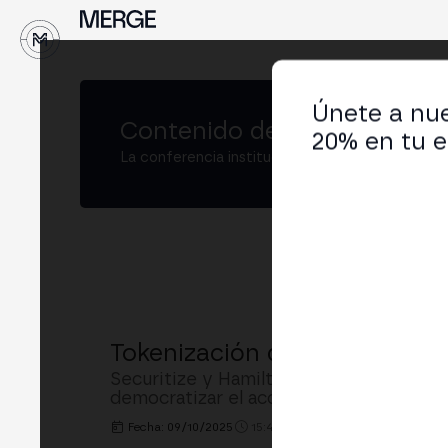
↓
Únete a nue
Contenido de
MERGE Madrid
20% en tu e
La conferencia institucional de cripto y Web3
Tokenización de Mercados Pr
Securitize y Hamilton Lane comparten 
democratizar el acceso, la distribución
Fecha: 09/10/2025
15:40h. - 16:10h.
LUGAR: MAIN 