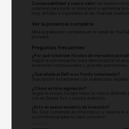
Composabilidad y nuevo valor:
se explica cómo
colateral para pedir un préstamo y aumentar la p
muy difíciles o imposibles en las finanzas tradicio
Ver la ponencia completa
Mira la grabación completa en el canal de YouT
privados.
Preguntas frecuentes
¿Por qué tokenizar fondos de mercados priva
Según la conversación, para democratizar el acc
inversores institucionales y grandes patrimonios.
¿Qué añade el DeFi a un fondo tokenizado?
Suscripción instantánea con stablecoins, liquidez
¿Cómo está la regulación?
Según la sesión, Europa tiene un marco definido
con el Genius Act y mucha ambición.
¿Esto es asesoramiento de inversión?
No. Este contenido es informativo y resume lo e
un profesional para tu caso concreto.
PONENTES