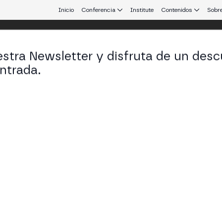
Inicio
Conferencia
Institute
Contenidos
Sobre
stra Newsletter y disfruta de un desc
 25
ntrada.
 que conecta Europa y Latinoamérica.
ivados: Securitize y Hamilton Lane
su experiencia tokenizando fondos de mercados pri
 retail, la regulación y cómo el DeFi desbloquea nuev
STAGE