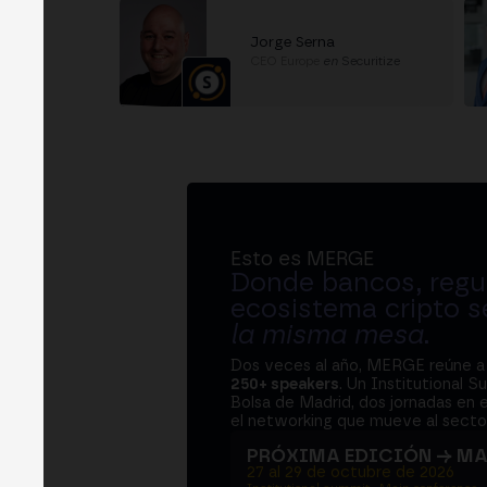
Jorge Serna
CEO Europe
en
Securitize
Esto es MERGE
Donde bancos, regul
ecosistema cripto s
la misma mesa
.
Dos veces al año, MERGE reúne 
250+ speakers
. Un Institutional S
Bolsa de Madrid, dos jornadas en e
el networking que mueve al sector
PRÓXIMA EDICIÓN → M
27 al 29 de octubre de 2026