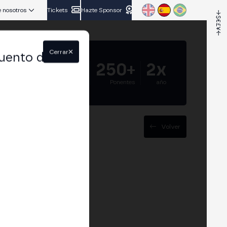
 nosotros
Tickets
Hazte Sponsor
Cerrar
uento del
5.000+
250+
2x
Asistentes
Ponentes
año
Volver
vados: por qué
o valor