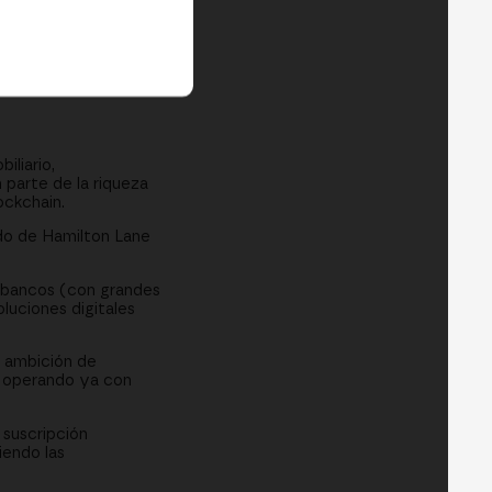
iliario,
 parte de la riqueza
ockchain.
do de Hamilton Lane
eobancos (con grandes
luciones digitales
a ambición de
e operando ya con
 suscripción
iendo las