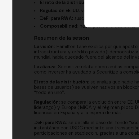
El reto de la distribución:
neobancos, apps y e
Regulación EE. UU. vs Europa:
el Genius Act, 
DeFi para RWA:
suscripción con stablecoins, l
Composabilidad:
hacer posible lo que en las 
Resumen de la sesión
La visión:
Hamilton Lane explica por qué apostó p
infraestructura y crédito privado): democratizar
mundial, había quedado fuera del alcance del inv
La alianza:
Securitize relata cómo ambas compañí
como inversor ha ayudado a Securitize a conso
El reto de la distribución:
se analiza que nadie h
bases de usuarios) se vuelven nativos en blockch
“todo en uno”.
Regulación:
se compara la evolución entre EE. UU.
liderazgo) y Europa (MiCA y el régimen piloto D
licencias en España y a la espera de más.
DeFi para RWA:
se detalla el caso del fondo “sc
instantánea con USDC mediante una transacción 
participaciones en stablecoin, gracias a una cola