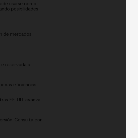
puede usarse como
ando posibilidades
ón de mercados
te reservada a
uevas eficiencias.
tras EE. UU. avanza
ersión. Consulta con