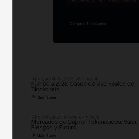
Institutional summit · Main conference ·
Comprar Entradas
09/10/2025
17:30h. - 18:00h.
Rumbo a 2026: Casos de Uso Reales de
Blockchain
Main Stage
09/10/2025
15:10h. - 15:40h.
Mercados de Capital Tokenizados: Valor,
Riesgos y Futuro
Main Stage