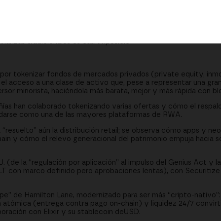
l relevo generacional del patrimonio
MiCA y el régimen piloto DLT
iquidez 24/7 y uso como colateral
finanzas tradicionales es casi imposible
or tokenizar fondos de mercados privados (private equity, inmob
 el acceso a una clase de activo que, pese a representar una gran
ersor minorista, haciéndola más barata, mejor y más rápida con bl
as han colaborado tokenizando varias ofertas y cómo el respal
lidarse como una de las mayores plataformas de RWA.
a “resuelto” aún la distribución retail; se observa cómo apps y n
ain y cómo el relevo generacional del patrimonio empuja hacia so
 (de la “regulación por aplicación” al impulso del Genius Act y l
LT con marco definido pero aprobaciones lentas), con Securitiz
ope” de Hamilton Lane, modernizado para ser más “cripto-nativo”:
atómica (entrega contra pago on-chain) y liquidez 24/7 convirt
boración con Elixir y su stablecoin deUSD.