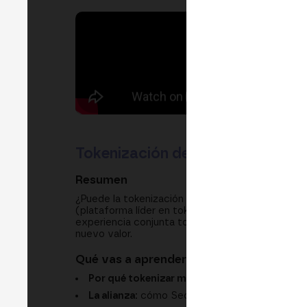
Tokenización de mercados privado
Resumen
¿Puede la tokenización abrir los mercados priva
(plataforma líder en tokenización de RWA) y H
experiencia conjunta tokenizando fondos, la visi
nuevo valor.
Qué vas a aprender
Por qué tokenizar mercados privados:
dar ac
La alianza:
cómo Securitize y Hamilton Lane ha