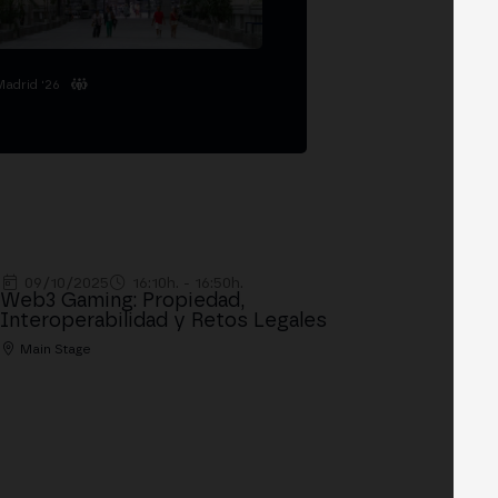
Madrid '26
09/10/2025
16:10h. - 16:50h.
Web3 Gaming: Propiedad,
Interoperabilidad y Retos Legales
Main Stage