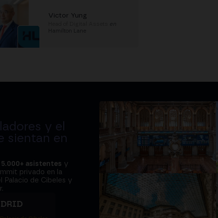
Victor Yung
Head of Digital Assets
en
Hamilton Lane
adores y el
e sientan en
a
5.000+ asistentes
y
ummit privado en la
l Palacio de Cibeles y
.
ADRID