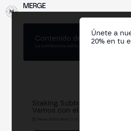
↓
Únete a nue
Contenido de
MERGE Buenos
20% en tu e
La conferencia institucional de cripto y Web3
Staking Subtrack: "Panoram
Vamos con el Staking"
Fecha: 25/03/2025
15:30h. - 15:50h.
LUGAR: BIT2M