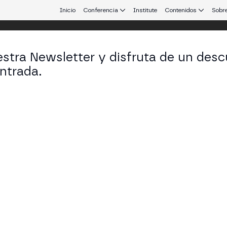
Inicio
Conferencia
Institute
Contenidos
Sobre
stra Newsletter y disfruta de un desc
 Aires
ntrada.
 que conecta Europa y Latinoamérica.
a de los Nodos: Dónde Estamos y Haci
E TECH STAGE