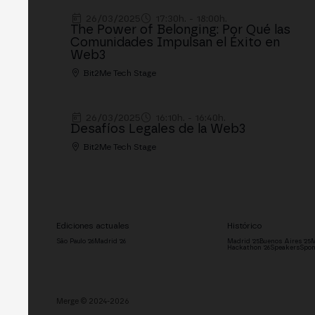
26/03/2025
17:30h. - 18:00h.
The Power of Belonging: Por Qué las
Comunidades Impulsan el Éxito en
Web3
Bit2Me Tech Stage
26/03/2025
16:10h. - 16:40h.
Desafíos Legales de la Web3
Bit2Me Tech Stage
Ediciones actuales
Histórico
São Paulo '26
Madrid '26
Madrid '25
Buenos Aires '25
M
Hackathon '26
Speakers
Spon
Merge © 2024-2026