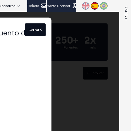
 nosotros
Tickets
Hazte Sponsor
Cerrar
uento del
5.000+
250+
2x
Asistentes
Ponentes
año
Volver
a Dónde