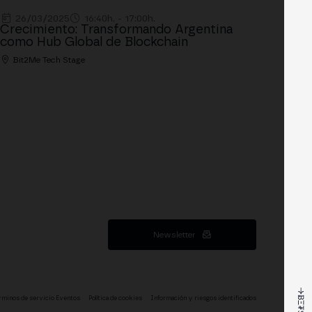
26/03/2025
16:40h. - 17:00h.
Crecimiento: Transformando Argentina
como Hub Global de Blockchain
Bit2Me Tech Stage
Newsletter
rminos de servicio Eventos
Política de cookies
Información y riesgos identificados