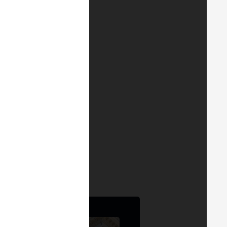
bién disponible en
YouTube
.