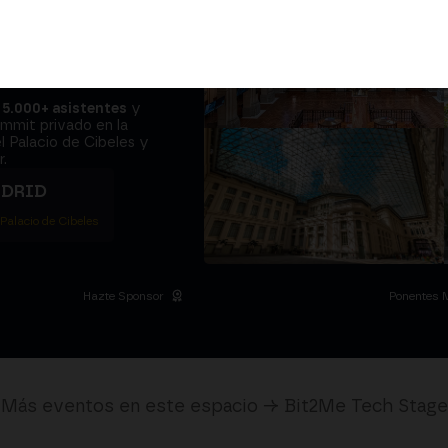
adores y el
e sientan en
a
5.000+ asistentes
y
ummit privado en la
l Palacio de Cibeles y
.
ADRID
 Palacio de Cibeles
Hazte Sponsor
Ponentes 
Más eventos en este espacio → Bit2Me Tech Stage