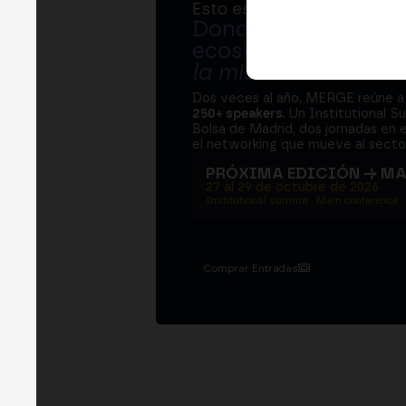
Esto es MERGE
Donde bancos, regul
ecosistema cripto s
la misma mesa
.
Dos veces al año, MERGE reúne 
250+ speakers
. Un Institutional S
Bolsa de Madrid, dos jornadas en e
el networking que mueve al sector
PRÓXIMA EDICIÓN → M
27 al 29 de octubre de 2026
Institutional summit · Main conference ·
Comprar Entradas