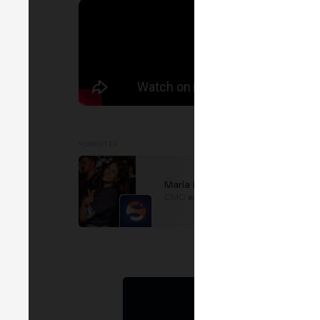
PONENTES
María López Bernal
CMO
en
Stakely