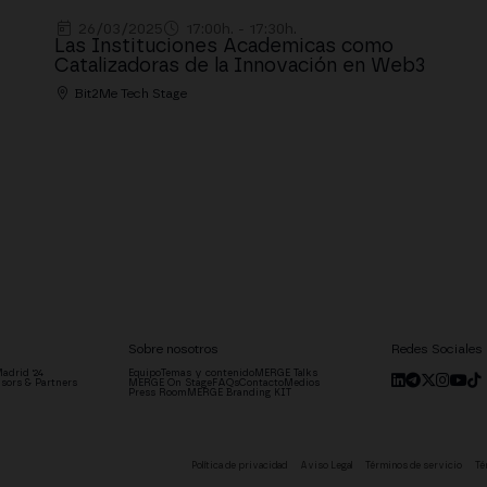
26/03/2025
17:00h. - 17:30h.
Las Instituciones Academicas como
Catalizadoras de la Innovación en Web3
Bit2Me Tech Stage
Sobre nosotros
Redes Sociales
adrid '24
Equipo
Temas y contenido
MERGE Talks
sors & Partners
MERGE On Stage
FAQs
Contacto
Medios
Press Room
MERGE Branding KIT
Política de privacidad
Aviso Legal
Términos de servicio
Té