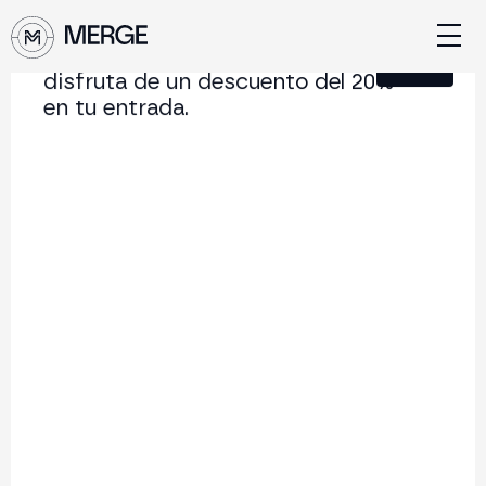
Únete a nuestra Newsletter y
Cerrar
disfruta de un descuento del 20%
en tu entrada.
Contenido de
MERGE Buenos
Aires
La conferencia institucional de cripto y Web3 que
conecta Europa y Latinoamérica.
5.000+
250+
2x
Asistentes
Ponentes
año
Volver
Las Instituciones
Academicas como
Catalizadoras de la