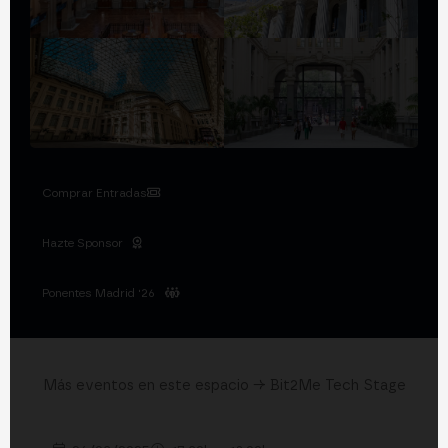
Comprar Entradas
Hazte Sponsor
Ponentes Madrid '26
Más eventos en este espacio → Bit2Me Tech Stage