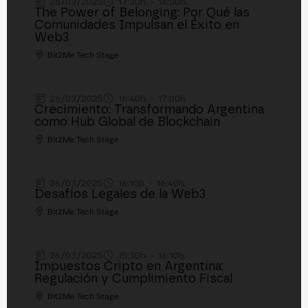
26/03/2025
17:30h. - 18:00h.
The Power of Belonging: Por Qué las
Comunidades Impulsan el Éxito en
Web3
Bit2Me Tech Stage
26/03/2025
16:40h. - 17:00h.
Crecimiento: Transformando Argentina
como Hub Global de Blockchain
Bit2Me Tech Stage
26/03/2025
16:10h. - 16:40h.
Desafíos Legales de la Web3
Bit2Me Tech Stage
26/03/2025
15:30h. - 16:10h.
Impuestos Cripto en Argentina:
Regulación y Cumplimiento Fiscal
Bit2Me Tech Stage