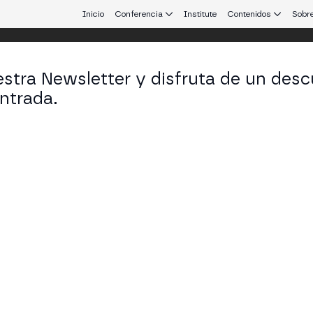
Inicio
Conferencia
Institute
Contenidos
Sobre
stra Newsletter y disfruta de un desc
ntrada.
 que conecta Europa y Latinoamérica.
ía Celina Páez
tora de Proyectos y Técnica de Gestión en UNCUY
KEDIN