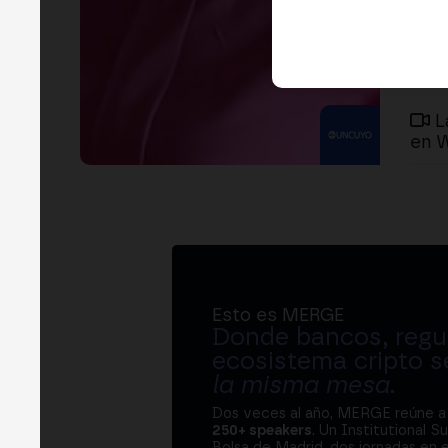
L
en 
Esto es MERGE
Donde bancos, regul
ecosistema cripto s
la misma mesa
.
Dos veces al año, MERGE reúne 
250+ speakers
. Un Institutional S
Bolsa de Madrid, dos jornadas en e