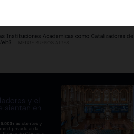
as Instituciones Academicas como Catalizadoras de 
Web3
— MERGE BUENOS AIRES
adores y el
e sientan en
a
5.000+ asistentes
y
ummit privado en la
l Palacio de Cibeles y