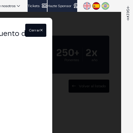
 nosotros
Tickets
Hazte Sponsor
Cerrar
uento del
5.000+
250+
2x
Asistentes
Ponentes
año
Volver al listado
O