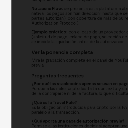
Notabene Flow:
se presenta esta plataforma abie
nativa: los pagos son “sin dirección” hasta que
partes autorizan), con cobertura de más de 50 re
Authorization Protocol).
Ejemplo práctico:
con el caso de un proveedor de
(solicitud de pago, enlace de pago, selección de
se impide la liquidación antes de la autorización.
Ver la ponencia completa
Mira la grabación completa en el canal de YouT
previa.
Preguntas frecuentes
¿Por qué las stablecoins apenas se usan en pag
Porque a las rieles cripto les falta contexto y u
de la contraparte ni de la factura, lo que dificult
¿Qué es la Travel Rule?
Es la obligación, introducida para cripto por la 
paralelo a la transacción.
¿Qué aporta una capa de autorización previa?
Permite a las instituciones decidir si aceptan un