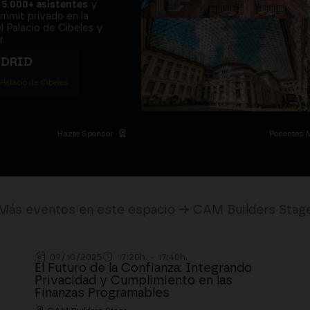
a
5.000+ asistentes
y
ummit privado en la
l Palacio de Cibeles y
.
ADRID
 Palacio de Cibeles
Hazte Sponsor
Ponentes 
Más eventos en este espacio → CAM Builders Stag
09/10/2025
17:20h. - 17:40h.
El Futuro de la Confianza: Integrando
Privacidad y Cumplimiento en las
Finanzas Programables