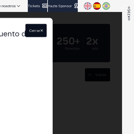
 nosotros
Tickets
Hazte Sponsor
Cerrar
uento del
5.000+
250+
2x
Asistentes
Ponentes
año
Volver
ión previa, Travel