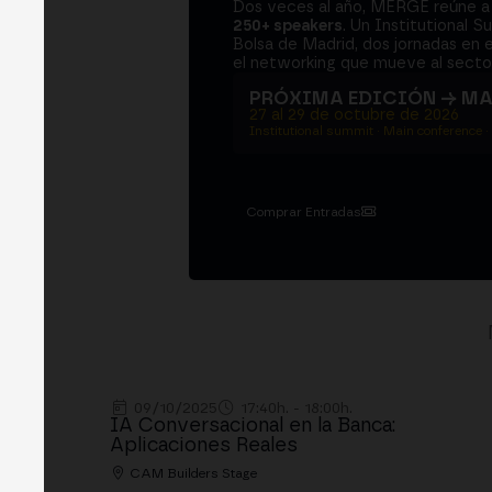
Dos veces al año, MERGE reúne 
250+ speakers
. Un Institutional S
Bolsa de Madrid, dos jornadas en e
el networking que mueve al sector
PRÓXIMA EDICIÓN → M
27 al 29 de octubre de 2026
Institutional summit · Main conference ·
Comprar Entradas
09/10/2025
17:40h. - 18:00h.
IA Conversacional en la Banca:
Aplicaciones Reales
CAM Builders Stage