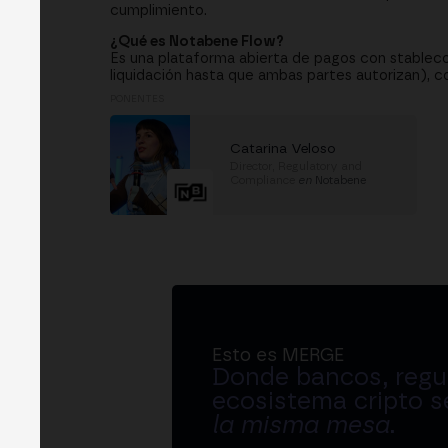
cumplimiento.
¿Qué es Notabene Flow?
Es una plataforma abierta de pagos con stablecoi
liquidación hasta que ambas partes autorizan), 
PONENTES
Catarina Veloso
Director, Regulatory and
Compliance
en
Notabene
Esto es MERGE
Donde bancos, regul
ecosistema cripto s
la misma mesa
.