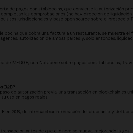
rta de pagos con stablecoins, que convierte la autorización pre
 se completan las comprobaciones (no hay dirección de liquidació
quisitos jurisdiccionales y base open source sobre el protocolo 
 cocina que cobra una factura a un restaurante, se muestra el f
 agentes, autorización de ambas partes y, solo entonces, liquidac
ube de MERGE, con Notabene sobre pagos con stablecoins, Travel
os B2B?
n paso de autorización previa: una transacción en blockchain es uni
a su uso en pagos reales.
FATF en 2019, de intercambiar información del ordenante y del bene
a transacción antes de que el dinero se mueva, mejorando la gesti