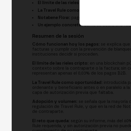
El límite de las rieles cripto:
transacciones uni
La Travel Rule como catalizador:
intercambio 
Notabene Flow:
pagos sin dirección hasta la 
Un ejemplo concreto:
cómo se cobra una fact
Resumen de la sesión
Cómo funcionan hoy los pagos:
se explica que
facturas y cumplir con la prevención de blanqueo
instituciones decidir si proceden.
El límite de las rieles cripto:
en una blockchain pú
contexto sobre la contraparte o la factura; sin c
representan apenas el 0,03% de los pagos B2B.
La Travel Rule como oportunidad:
introducida pa
ordenante y beneficiario antes o en paralelo a la
capa de autorización previa que faltaba.
Adopción y volumen:
se señala que la mayoría d
regulación de Travel Rule, y que en la red de No
de contraparte.
El reto que queda:
según su informe, más del 60%
Rule requerida, y sin autorización previa no pu
cumplimiento de su contraparte.