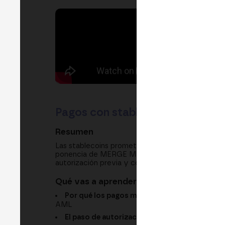
Pagos con stablecoins: cómo con
Resumen
Las stablecoins prometen pagos más simples, pe
ponencia de MERGE Madrid, Notabene explica qué l
autorización previa y contexto, y cómo la Trave
Qué vas a aprender
Por qué los pagos mueven información, no so
AML
El paso de autorización:
por qué decidir antes