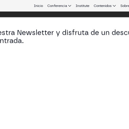
Inicio
Conferencia
Institute
Contenidos
Sobre
stra Newsletter y disfruta de un desc
 25
ntrada.
 que conecta Europa y Latinoamérica.
ianza y Autorización con Travel Rule
nza en los pagos con stablecoins: capa de autorizac
ara pagos B2B
UILDERS STAGE