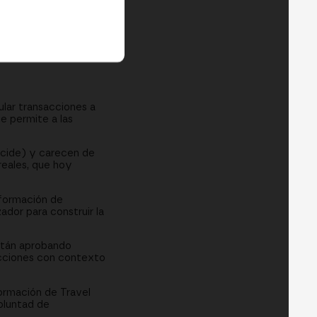
ransacción
P)
lar transacciones a
e permite a las
decide) y carecen de
 reales, que hoy
información de
ador para construir la
están aprobando
sacciones con contexto
ormación de Travel
oluntad de