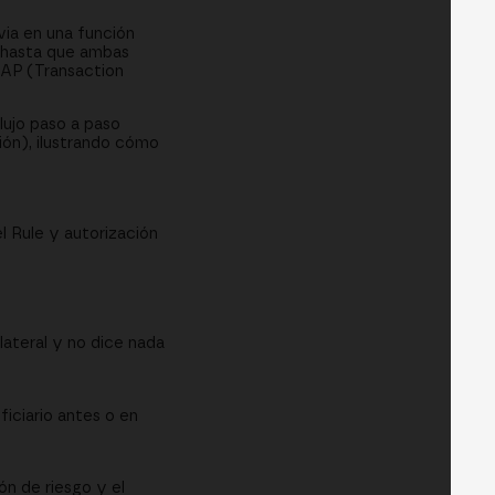
via en una función
n hasta que ambas
TAP (Transaction
lujo paso a paso
ión), ilustrando cómo
 Rule y autorización
lateral y no dice nada
ficiario antes o en
ón de riesgo y el