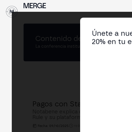
Únete a nue
Contenido de
MERGE Madrid
20% en tu e
La conferencia institucional de cripto y Web3
Pagos con Stablecoins: Conf
Notabene explica cómo construir confia
Rule y su plataforma Notabene Flow p
Fecha: 09/10/2025
11:00h. - 11:20h.
LUGAR: CAM B