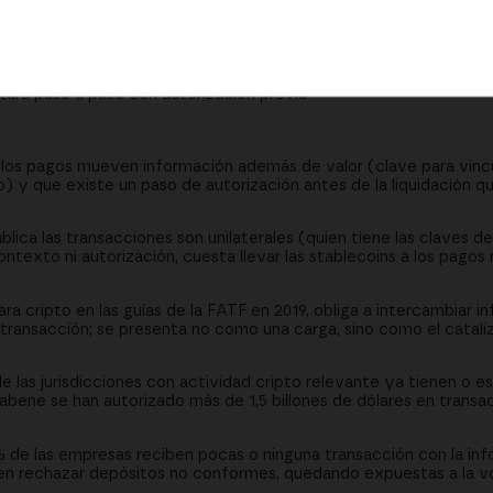
laterales y sin contexto en una blockchain pública
de información de ordenante y beneficiario antes o durante la t
autorización, cobertura global y base open source (protocolo TA
ura paso a paso con autorización previa
 los pagos mueven información además de valor (clave para vincu
) y que existe un paso de autorización antes de la liquidación qu
blica las transacciones son unilaterales (quien tiene las claves 
ontexto ni autorización, cuesta llevar las stablecoins a los pagos
ra cripto en las guías de la FATF en 2019, obliga a intercambiar 
 transacción; se presenta no como una carga, sino como el cataliz
e las jurisdicciones con actividad cripto relevante ya tienen o 
tabene se han autorizado más de 1,5 billones de dólares en tran
 de las empresas reciben pocas o ninguna transacción con la inf
eden rechazar depósitos no conformes, quedando expuestas a la v