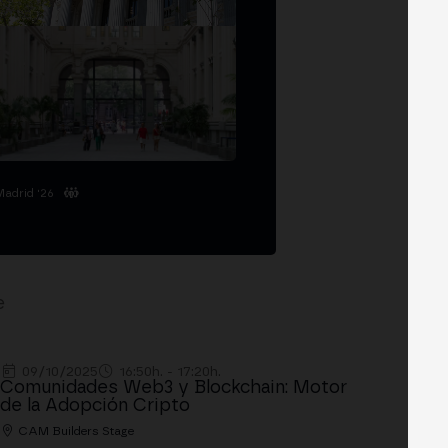
Madrid '26
e
09/10/2025
16:50h. - 17:20h.
Comunidades Web3 y Blockchain: Motor
de la Adopción Cripto
CAM Builders Stage