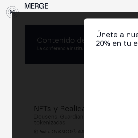
↓
Únete a nue
Contenido de
MERGE Madrid
20% en tu e
La conferencia institucional de cripto y Web3
NFTs y Realidad Extendida: L
Deusens, Guardian of the Val, Cabila e
tokenizadas
Fecha: 09/10/2025
15:50h. - 16:25h.
LUGAR: CAM B