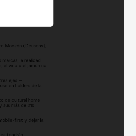
 sustituirla
dad
os
aro Monzón (Deusens),
marcas; la realidad
, el vino y el jamón no
tres ejes —
ose en holders de la
to de cultural home
 y sus más de 210
obile-first y dejar la
nes tendrán