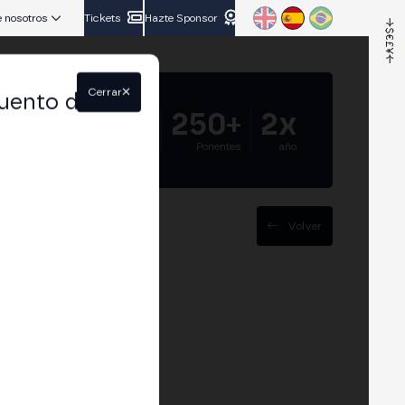
 nosotros
Tickets
Hazte Sponsor
Cerrar
uento del
5.000+
250+
2x
Asistentes
Ponentes
año
Volver
tal y comunidades