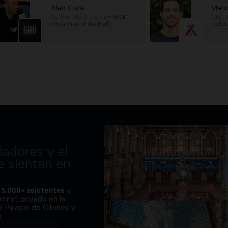
Alan Cura
Manu
Co-Founder & CEO
en
GOB
CEO &
(Guardian of the Ball)
Kabil
adores y el
e sientan en
a
5.000+ asistentes
y
ummit privado en la
l Palacio de Cibeles y
.