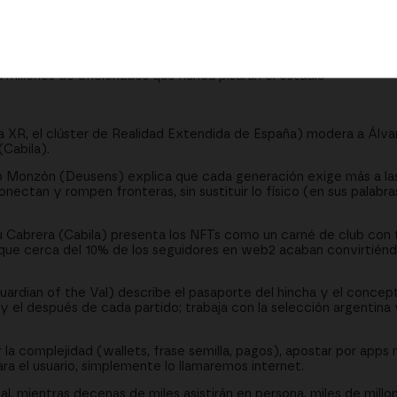
dad virtual y aumentada amplifica la experiencia física en lugar de
alties y fidelización para marcas, startups y creadores de comuni
cados, pago con tarjeta y UX mobile-first para usuarios no técnic
 millones de aficionados que nunca pisarán el estadio
 XR, el clúster de Realidad Extendida de España) modera a Álv
Cabila).
 Monzón (Deusens) explica que cada generación exige más a las 
ectan y rompen fronteras, sin sustituir lo físico (en sus palabras
Cabrera (Cabila) presenta los NFTs como un carné de club con 
a que cerca del 10% de los seguidores en web2 acaban convirtiénd
ardian of the Val) describe el pasaporte del hincha y el concep
e y el después de cada partido; trabaja con la selección argentina
 la complejidad (wallets, frase semilla, pagos), apostar por apps m
ara el usuario, simplemente lo llamaremos internet.
l, mientras decenas de miles asistirán en persona, miles de millo