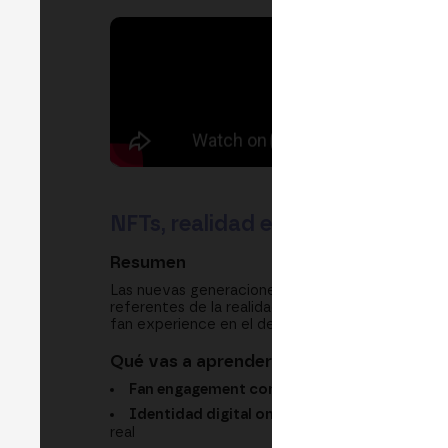
NFTs, realidad extendida y fan e
Resumen
Las nuevas generaciones ya no quieren que las ma
referentes de la realidad extendida y la Web3 exp
fan experience en el deporte y el entretenimient
Qué vas a aprender
Fan engagement con NFTs:
cómo el NFT func
Identidad digital on-chain:
los cuatro pilare
real