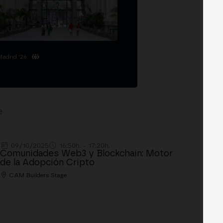
Madrid '26
e
09/10/2025
16:50h. - 17:20h.
Comunidades Web3 y Blockchain: Motor
de la Adopción Cripto
CAM Builders Stage