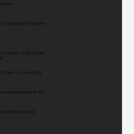
Roblox.
a e Inmersiva XR sobre
 virtuales e identidad
l.
os fans con ventajas
ca podrían asistir en
 evitando la jerga