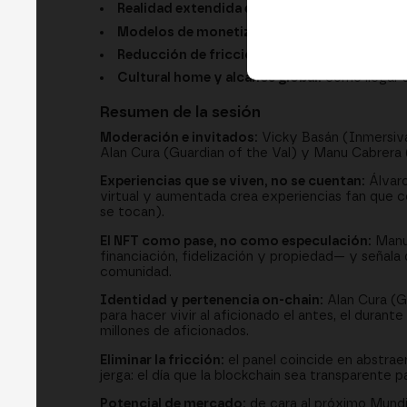
Realidad extendida e inmersión:
cómo la reali
Modelos de monetización:
venta inicial, roy
Reducción de fricción Web3:
wallets simplifi
Cultural home y alcance global:
cómo llegar a
Resumen de la sesión
Moderación e invitados:
Vicky Basán (Inmersiva
Alan Cura (Guardian of the Val) y Manu Cabrera (
Experiencias que se viven, no se cuentan:
Álvaro
virtual y aumentada crea experiencias fan que con
se tocan).
El NFT como pase, no como especulación:
Manu 
financiación, fidelización y propiedad— y señal
comunidad.
Identidad y pertenencia on-chain:
Alan Cura (Gu
para hacer vivir al aficionado el antes, el durant
millones de aficionados.
Eliminar la fricción:
el panel coincide en abstraer
jerga: el día que la blockchain sea transparente p
Potencial de mercado:
de cara al próximo Mundia