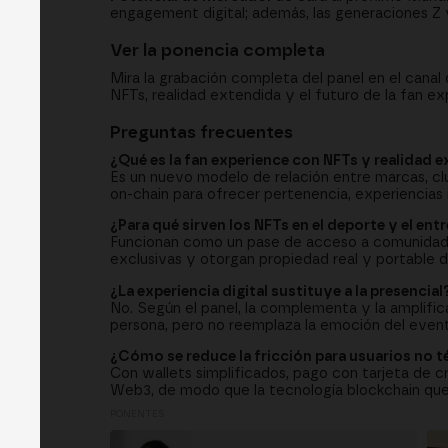
engagement digital; además, las generaciones Z
Ver la ponencia completa
Mira la grabación completa del panel en el cana
NFTs, realidad extendida y el futuro de la fan ex
Preguntas frecuentes
¿Qué es la fan experience con NFTs y realidad 
Es un nuevo modelo de relación entre marcas, cl
on-chain para ofrecer pertenencia, experiencias in
¿Para qué sirven los NFTs en el deporte y el en
Funcionan como un pase de acceso a comunidades 
exclusivas y otorgan propiedad real y portable de
¿La experiencia digital sustituye a la presencial
No. Según el panel, la complementa y la amplific
persona, pero no reemplaza la emoción del event
¿Cómo se reduce la fricción para usuarios no 
Con wallets simplificados, pago con tarjeta de cr
Web3, de modo que la tecnología blockchain quede 
PONENTES