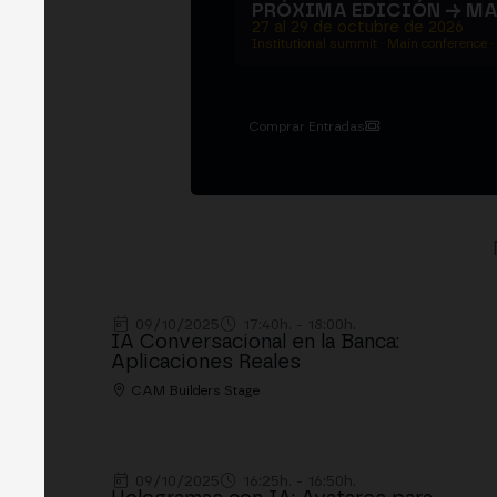
PRÓXIMA EDICIÓN → M
27 al 29 de octubre de 2026
Institutional summit · Main conference ·
Comprar Entradas
09/10/2025
17:40h. - 18:00h.
IA Conversacional en la Banca:
Aplicaciones Reales
CAM Builders Stage
09/10/2025
16:25h. - 16:50h.