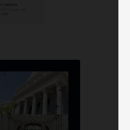
 Cabrera
 NFT Creator
en
a.App