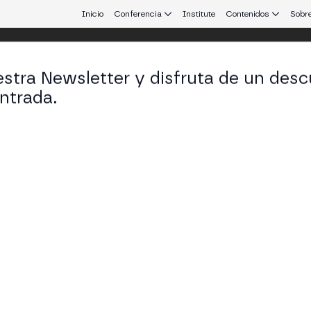
Inicio
Conferencia
Institute
Contenidos
Sobre
stra Newsletter y disfruta de un desc
 25
ntrada.
 que conecta Europa y Latinoamérica.
a Fan Experience del Futuro
 Inmersiva XR sobre fan engagement, identidad digi
UILDERS STAGE