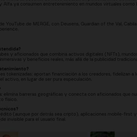
 y Alfa ya consumen entretenimiento en mundos virtuales como 
l de YouTube de MERGE, con Deusens, Guardian of the Val, Cabil
perience.
extendida?
ubes y aficionados que combina activos digitales (NFTs), mundos
mersivas y beneficios reales, más allá de la publicidad tradiciona
tretenimiento?
tokenizadas: aportan financiación a los creadores, fidelizan a l
l activo, en lugar de ser pura especulación.
?
a: elimina barreras geográficas y conecta con aficionados que nun
o físico.
técnicos?
édito (aunque por detrás sea cripto), aplicaciones mobile-first y
invisible para el usuario final.