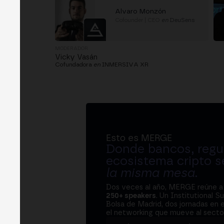
Alvaro Monzón
Cofounder | CEO
en
DeuSens
MODERADOR
Vicky Vasán
Cofundadora
en
INMERSIVA XR
Esto es MERGE
Donde bancos, regul
ecosistema cripto s
la misma mesa
.
Dos veces al año, MERGE reúne 
250+ speakers
. Un Institutional S
Bolsa de Madrid, dos jornadas en e
el networking que mueve al sector