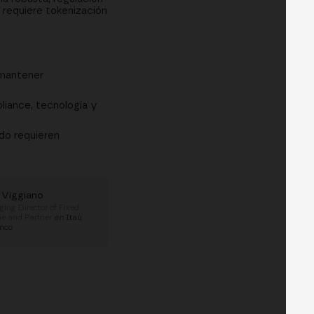
requiere tokenización
 mantener
liance, tecnología y
do requieren
 Viggiano
ing Director of Fixed
e and Partner
en
Itaú
nco