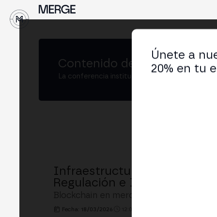
↓
Únete a nue
Contenido de
MERGE São Pa
20% en tu e
La conferencia institucional de cripto y Web3
Infraestructura Blockchain p
Regulación e Innovación
Blockchain en mercados de capitales: t
Fecha: 18/03/2026
12:00h. - 12:40h.
LUGAR: BINGX