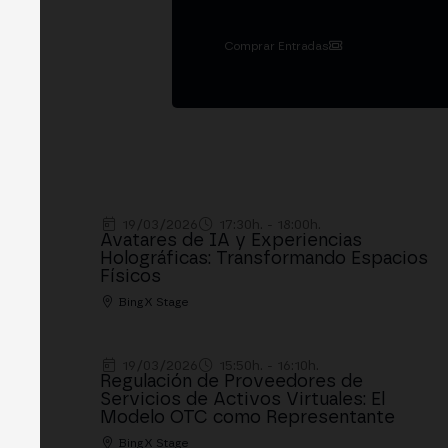
Comprar Entradas
19/03/2026
17:30h. - 18:00h.
Avatares de IA y Experiencias
Holográficas: Transformando Espacios
Físicos
BingX Stage
19/03/2026
15:50h. - 16:10h.
Regulación de Proveedores de
Servicios de Activos Virtuales: El
Modelo OTC como Representante
BingX Stage