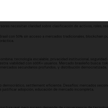
rcados de capitales exigen escalabilidad, privacidad y seguridad 
ión solo genera valor si hay mercados secundarios profundos y líq
sores necesitan claridad sobre clasificación de activos, roles, re
rasil con 50% sin acceso a mercados tradicionales, blockchain 
práctica.
ombina: tecnología escalable, privacidad institucional, seguridad 
stra viabilidad con 600K+ usuarios. Mercado brasileño busca: to
 mercados secundarios profundos, y distribución democratizada.
eso democrático, settlement eficiente. Desafíos: mercados second
e justificar adopción, educación de mercado incompleta.
tructura real, pero suceso depende de convergencia de tecnologí