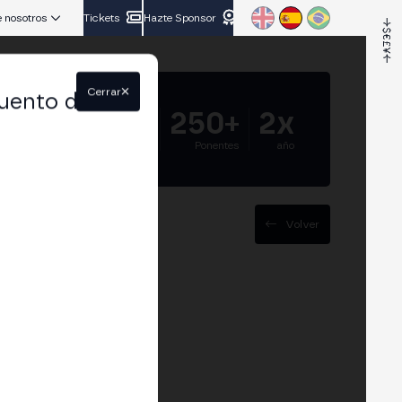
 nosotros
Tickets
Hazte Sponsor
Cerrar
uento del
5.000+
250+
2x
Asistentes
Ponentes
año
Volver
dad,
ileño