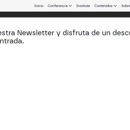
Inicio
Conferencia
Institute
Contenidos
Sobre
stra Newsletter y disfruta de un desc
ulo
ntrada.
 que conecta Europa y Latinoamérica.
ara Mercados de Capitales: Escalabili
okenización y expansión del acceso al mercado bras
 STAGE