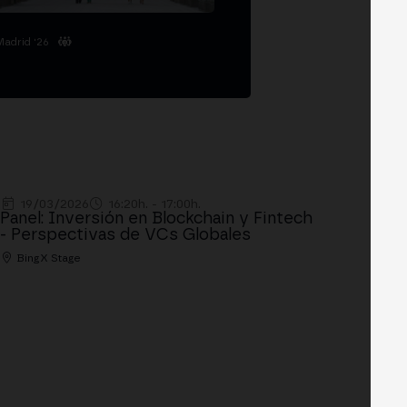
Madrid '26
19/03/2026
16:20h. - 17:00h.
Panel: Inversión en Blockchain y Fintech
- Perspectivas de VCs Globales
BingX Stage