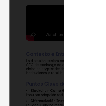
Contexto e Introducción
La discusión explora cómo blockchain se está po
CEO de exchange de cripto con 600,000+ usuarios
ciclos en crypto: desde el hype de ICOs, pasand
instituciones y retail buscan acceso a activos t
Puntos Clave de Aprendizaje
Blockchain Como Habilitador:
Blockchain es
impulsan adopción real.
Diferenciación Institucional vs Retail:
Invers
liquidez. Usuarios retail se interesan por acceso 