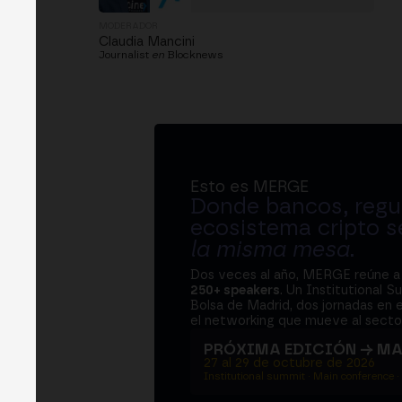
MODERADOR
Claudia Mancini
Journalist
en
Blocknews
Esto es MERGE
Donde bancos, regul
ecosistema cripto s
la misma mesa
.
Dos veces al año, MERGE reúne 
250+ speakers
. Un Institutional S
Bolsa de Madrid, dos jornadas en e
el networking que mueve al sector
PRÓXIMA EDICIÓN → M
27 al 29 de octubre de 2026
Institutional summit · Main conference ·