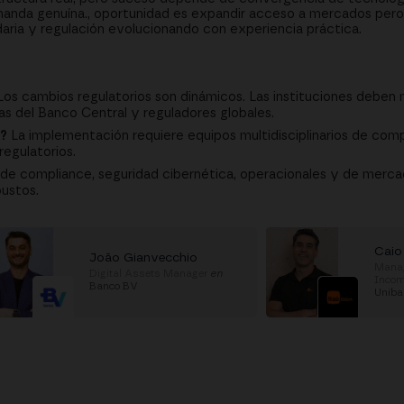
da genuína., oportunidad es expandir acceso a mercados pero 
aria y regulación evolucionando con experiencia práctica.
os cambios regulatorios son dinámicos. Las instituciones deben
s del Banco Central y reguladores globales.
o?
La implementación requiere equipos multidisciplinarios de comp
egulatorios.
de compliance, seguridad cibernética, operacionales y de merca
ustos.
Caio
João Gianvecchio
Manag
Digital Assets Manager
en
Incom
Banco BV
Uniba