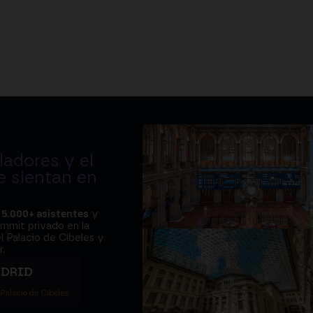
adores y el
e sientan en
a
5.000+ asistentes
y
ummit privado en la
l Palacio de Cibeles y
.
ADRID
 Palacio de Cibeles