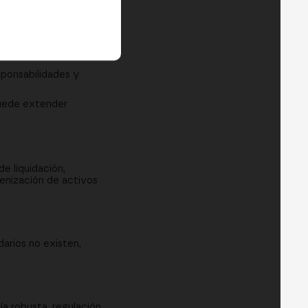
de nivel institucional
uidos. Sin ellos, no
sponsabilidades y
puede extender
de liquidación,
kenización de activos
arios no existen,
a robusta, regulación