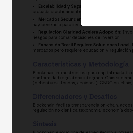
Escalabilidad y Seguridad Requeridos:
Los me
probada prácticamente.
Mercados Secundarios Críticos:
La tokenizac
hay beneficio para inversores institucionales.
Regulación Claridad Acelera Adopción:
Inver
riesgos para tomar decisiones de inversión.
Expansión Brasil Requiere Soluciones Local:
B
mercados pero requiere educación y regulación 
Características y Metodología
Blockchain infraestructura para capital markets c
conformidad regulatoria integrada. Coinex demue
(debentures, fondos, acciones), CBDC on-chain,
Diferenciadores y Desafíos
Blockchain facilita transparencia on-chain, acc
regulación no clarifica taxonomía, economía deb
Síntesis
Blockchain evoluciona de especulación a infraes