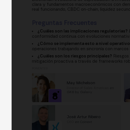
clara y fundamentos macroeconómicos con deman
real funcionando, CBDC on-chain, liquidez secund
Preguntas Frecuentes
¿Cuáles son las implicaciones regulatorias?
L
conformidad continua con evoluciones normativa
¿Cómo se implementa esto a nivel operativ
operaciones trabajando en sincronía con marcos r
¿Cuáles son los riesgos principales?
Riesgos 
mitigación proactiva a través de frameworks rob
PONENTES
May Michelson
Director of Sales Americas
en
GK8 by Galaxy
José Artur Ribeiro
CEO
en
Coinext