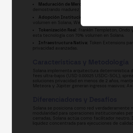
Maduración de Mercados:
De 1.5 trilones en
demostrando madurez en transacciones reales.
Adopción Institucional:
Visa procesa todas 
volumen en Solana, Western Union y JP Morgan 
Tokenización Real:
Franklin Templeton, Ondo 
esta tecnología con 70% volumen en Solana.
Infraestructura Nativa:
Token Extensions para
privacidad avanzadas.
Características y Metodología
Solana implementa arquitectura determinística 
fees ultra-bajos (USD 0.00025 USDC-SOL), spread 
soluciones privacidad en menos de 2 años, manti
Meteora y Júpiter generan ingresos masivos; Ax
Diferenciadores y Desafíos
Solana se posiciona como red verdaderamente ne
modularidad para operaciones institucionales pe
cerradas, Solana actúa como facilitador neutro. 
liquidez concentrada para ejecuciones de calid