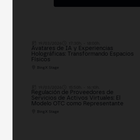
19/03/2026
17:30h. - 18:00h.
Avatares de IA y Experiencias
Holográficas: Transformando Espacios
Físicos
BingX Stage
19/03/2026
15:50h. - 16:10h.
Regulación de Proveedores de
Servicios de Activos Virtuales: El
Modelo OTC como Representante
BingX Stage