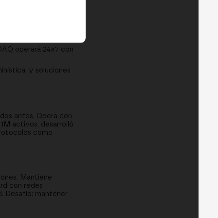
ecoin-stablecoin,
a PYUSD con 70%
SDAQ operará 24x7 con
nística, y soluciones
ndos antes. Opera con
1M activos, desarrolló
 Protocolos como
iones. Mantiene
ard con redes
d. Desafío: mantener