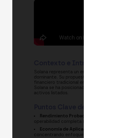
Contexto e Introducción
Solana representa un enfoque diferenciado en el
dominante. Su propuesta fundamental es crear u
financiero tradicional en términos de velocidad 
Solana se ha posicionado como la blockchain núm
activos listados.
Puntos Clave de Aprendizaje
Rendimiento Probado:
Solana procesó sin in
operabilidad completa sin caídas de bloques.
Economía de Aplicaciones:
Aplicativos en So
concentrando enfoque en utilización real.