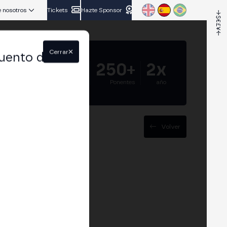
 nosotros
Tickets
Hazte Sponsor
Cerrar
uento del
5.000+
250+
2x
Asistentes
Ponentes
año
Volver
ros Globales
sfronterizos