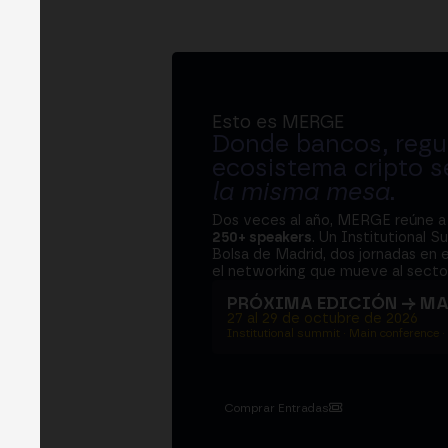
Esto es MERGE
Donde bancos, regul
ecosistema cripto s
la misma mesa
.
Dos veces al año, MERGE reúne 
250+ speakers
. Un Institutional S
Bolsa de Madrid, dos jornadas en e
el networking que mueve al sector
PRÓXIMA EDICIÓN → M
27 al 29 de octubre de 2026
Institutional summit · Main conference ·
Comprar Entradas