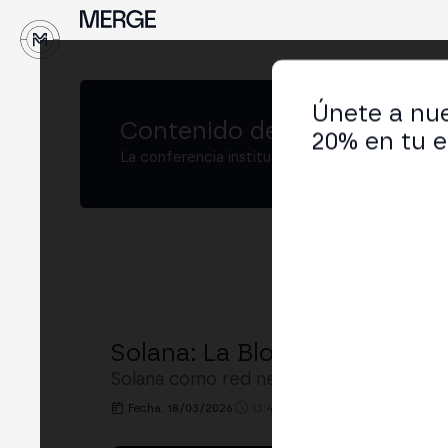
↓
Únete a nue
Contenido de
MERGE São Pa
20% en tu e
La conferencia institucional de cripto y Web3
Solana: La Blockchain de Al
Solana como red neutral: arquitectura,
Fecha: 18/03/2026
13:40h. - 14:00h.
LUGAR: BING