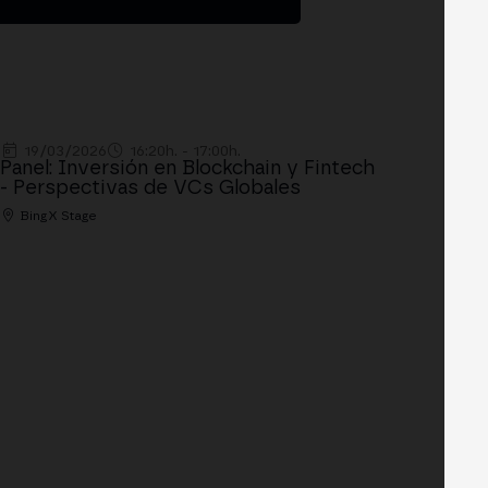
19/03/2026
16:20h. - 17:00h.
Panel: Inversión en Blockchain y Fintech
- Perspectivas de VCs Globales
BingX Stage