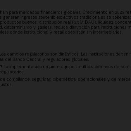
ain para mercados financieros globales. Crecimiento en 2025 refle
s generan ingresos sostenibles; activos tradicionales se tokeni
n productos buenos, distribución real (3.5M DAU), liquidez concen
, determinismo y gasless, reduce disrupción para instituciones m
ess donde institucional y retail coexisten sin intermediarios.
os cambios regulatorios son dinámicos. Las instituciones deben
s del Banco Central y reguladores globales.
o?
La implementación requiere equipos multidisciplinarios de comp
egulatorios.
de compliance, seguridad cibernética, operacionales y de merca
ustos.