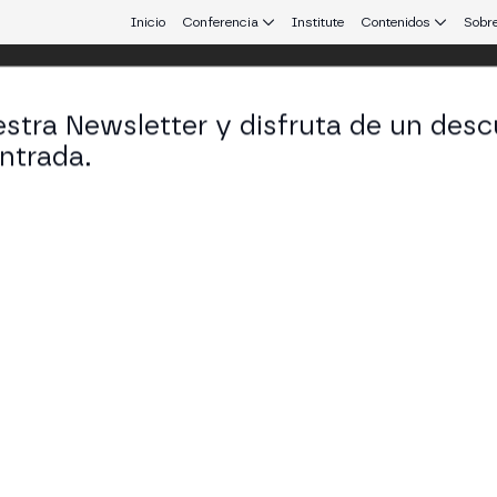
Inicio
Conferencia
Institute
Contenidos
Sobre
stra Newsletter y disfruta de un desc
ulo
ntrada.
 que conecta Europa y Latinoamérica.
to Rendimiento para Mercados Financie
 desempeño y adopción institucional para pagos tran
X STAGE