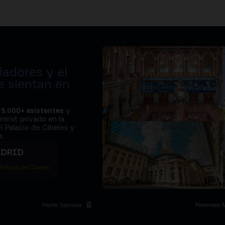
adores y el
e sientan en
a
5.000+ asistentes
y
ummit privado en la
l Palacio de Cibeles y
.
ADRID
 Palacio de Cibeles
Hazte Sponsor
Ponentes 