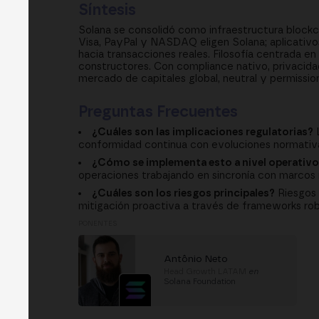
Síntesis
Solana se consolidó como infraestructura blockch
Visa, PayPal y NASDAQ eligen Solana; aplicativo
hacia transacciones reales. Filosofía centrada e
constructores. Con compliance nativo, privacidad
mercado de capitales global, neutral y permissionl
Preguntas Frecuentes
¿Cuáles son las implicaciones regulatorias?
L
conformidad continua con evoluciones normativa
¿Cómo se implementa esto a nivel operativ
operaciones trabajando en sincronía con marcos r
¿Cuáles son los riesgos principales?
Riesgos 
mitigación proactiva a través de frameworks rob
PONENTES
Antônio Neto
Head Growth LATAM
en
Solana Foundation