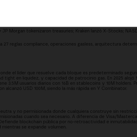
 volumen DEX, solo 14% es memcoins; 21% son transacciones stabl
transacciones en Solana, Mastercard lanzó tarjetas, PayPal us
operan on-chain.
y JP Morgan tokenizaron treasuries; Kraken lanzó X-Stocks; NA
 27 reglas compliance, operaciones gasless, arquitectura determi
donde el líder que resuelve cada bloque es predeterminado segu
tight en liquidez, y capacidad de patrocinio gas. En 2025 alojó 1
ene 3.5M usuarios diarios con 16B en stablecoins y 10M holders.
on alcanzó USD 100M, siendo la más rápida en Y Combinator.
utra y no permisionada donde cualquiera construye sin restricc
rmisionadas cuando sea necesario. A diferencia de Visa/Masterc
Defiende blockchain pública por no-retroactividad e inmutabilida
ad mientras se expande volumen.