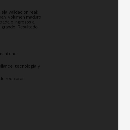
ja validación real:
zaban; volumen maduró
trada e ingresos a
igrando. Resultado:
 mantener
liance, tecnología y
do requieren