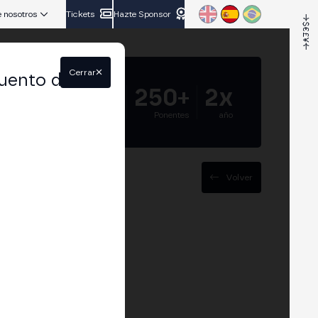
 nosotros
Tickets
Hazte Sponsor
Cerrar
uento del
5.000+
250+
2x
Asistentes
Ponentes
año
Volver