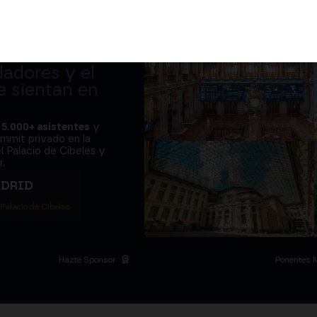
adores y el
e sientan en
a
5.000+ asistentes
y
ummit privado en la
l Palacio de Cibeles y
.
ADRID
 Palacio de Cibeles
Hazte Sponsor
Ponentes 