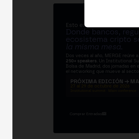
Esto es MERGE
Donde bancos, regul
ecosistema cripto s
la misma mesa
.
Dos veces al año, MERGE reúne 
250+ speakers
. Un Institutional S
Bolsa de Madrid, dos jornadas en e
el networking que mueve al sector
PRÓXIMA EDICIÓN → M
27 al 29 de octubre de 2026
Institutional summit · Main conference ·
Comprar Entradas