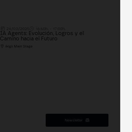
26/03/2025
16:40h. - 17:00h.
IA Agents: Evolución, Logros y el
Camino hacia el Futuro
ikigii Main Stage
Newsletter