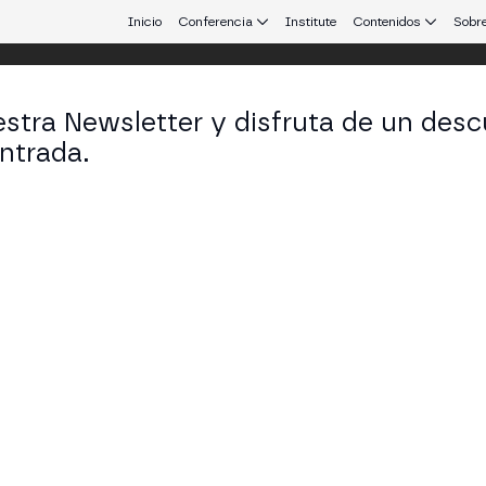
Inicio
Conferencia
Institute
Contenidos
Sobre
stra Newsletter y disfruta de un desc
 Aires
ntrada.
 que conecta Europa y Latinoamérica.
la Próxima Era de Internet
 MAIN STAGE