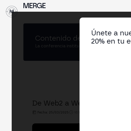
↓
Únete a nue
Contenido de
MERGE Buenos
20% en tu e
La conferencia institucional de cripto y Web3
De Web2 a Web3: Navegando 
Fecha: 25/03/2025
10:10h. - 10:30h.
LUGAR: IKIGII