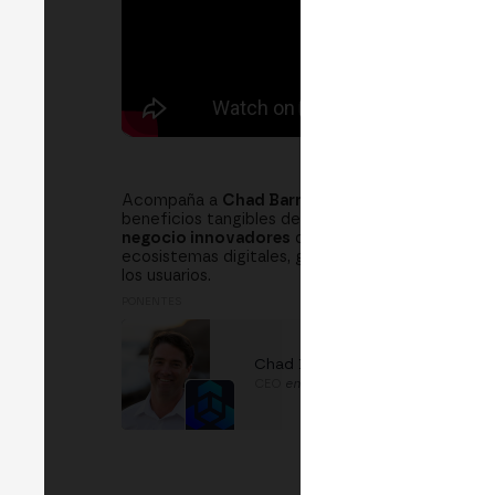
Acompaña a
Chad Barron, CEO de Blockchain 
beneficios tangibles de adoptar tecnologías des
negocio innovadores
que empoderan tanto a e
ecosistemas digitales, generando nuevas fuente
los usuarios.
PONENTES
Chad Barron
CEO
en
Blockchain Factory