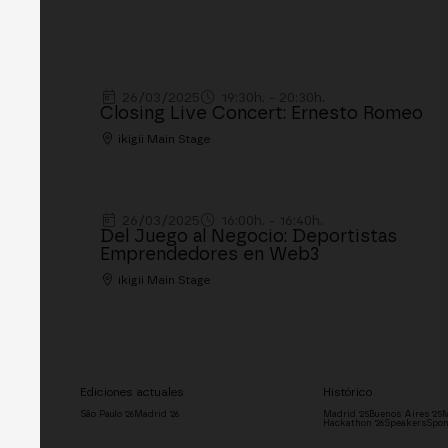
26/03/2025
19:30h. - 20:30h.
Closing Live Concert: Ernesto Romeo
ikigii Main Stage
26/03/2025
16:00h. - 16:40h.
Del Juego al Negocio: Deportistas
Emprendedores en Web3
ikigii Main Stage
Ediciones actuales
Histórico
São Paulo '26
Madrid '26
Madrid '25
Buenos Aires '25
M
Hackathon '26
Speakers
Spon