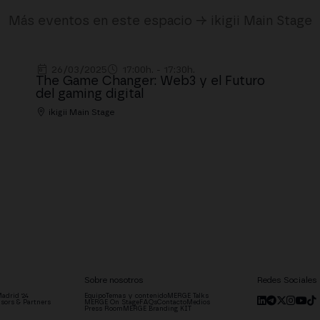
Más eventos en este espacio → ikigii Main Stage
26/03/2025
17:00h. - 17:30h.
The Game Changer: Web3 y el Futuro
del gaming digital
ikigii Main Stage
Sobre nosotros
Redes Sociales
adrid '24
Equipo
Temas y contenido
MERGE Talks
sors & Partners
MERGE On Stage
FAQs
Contacto
Medios
Press Room
MERGE Branding KIT