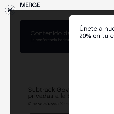
↓
Únete a nue
Contenido de
MERGE Madrid
20% en tu e
La conferencia institucional de cripto y Web3
Subtrack GovTech: panel | El 
privadas a la European Busin
Fecha: 09/10/2025
17:30h. - 18:00h.
LUGAR: BUSIN