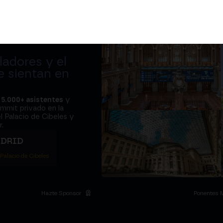
adores y el
e sientan en
a
5.000+ asistentes
y
ummit privado en la
l Palacio de Cibeles y
.
ADRID
 Palacio de Cibeles
Hazte Sponsor
Ponentes 