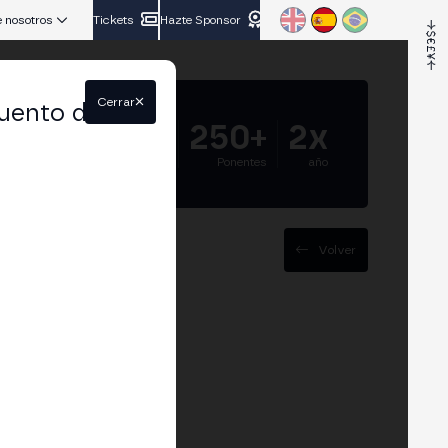
 nosotros
Tickets
Hazte Sponsor
Cerrar
uento del
5.000+
250+
2x
Asistentes
Ponentes
año
Volver
oluciones