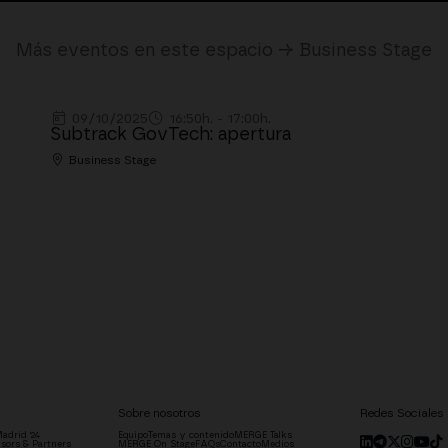
Más eventos en este espacio → Business Stage
09/10/2025
16:50h. - 17:00h.
Subtrack GovTech: apertura
Business Stage
Sobre nosotros
Redes Sociales
adrid '24
Equipo
Temas y contenido
MERGE Talks
sors & Partners
MERGE On Stage
FAQs
Contacto
Medios