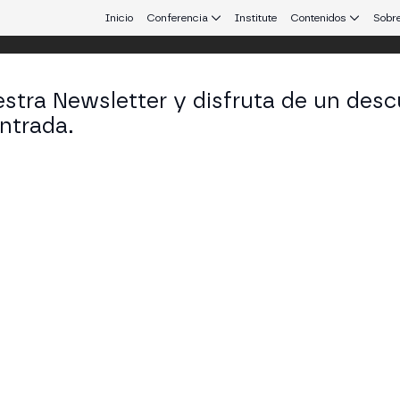
Inicio
Conferencia
Institute
Contenidos
Sobre
stra Newsletter y disfruta de un desc
 25
ntrada.
 que conecta Europa y Latinoamérica.
futuro de la identidad digital: de las s
ess Wallet
ESS STAGE