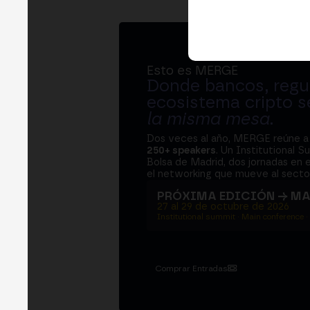
Esto es MERGE
Donde bancos, regul
ecosistema cripto s
la misma mesa
.
Dos veces al año, MERGE reúne 
250+ speakers
. Un Institutional S
Bolsa de Madrid, dos jornadas en e
el networking que mueve al sector
PRÓXIMA EDICIÓN → M
27 al 29 de octubre de 2026
Institutional summit · Main conference ·
Comprar Entradas