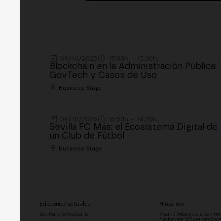
09/10/2025
17:00h. - 17:30h.
Blockchain en la Administración Pública:
GovTech y Casos de Uso
Business Stage
09/10/2025
15:50h. - 16:20h.
Sevilla FC Más: el Ecosistema Digital de
un Club de Fútbol
Business Stage
Ediciones actuales
Histórico
São Paulo '26
Madrid '26
Madrid '25
Buenos Aires '25
M
Hackathon '26
Speakers
Spon