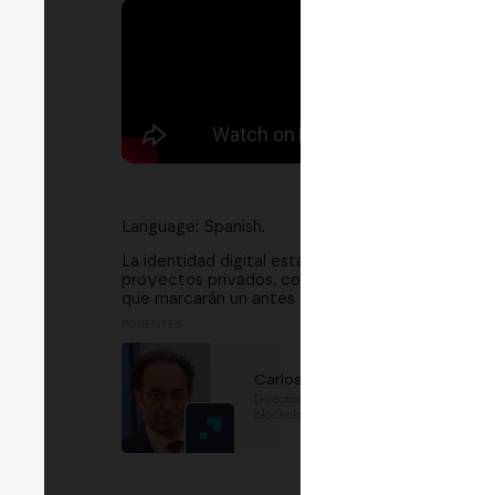
Language: Spanish.
La identidad digital está llamada a transformar 
proyectos privados, como
SYBOL
, junto a inici
que marcarán un antes y un después en la manera
PONENTES
Carlos Pastor
Director de estrategia
blockchain
en
Inetum