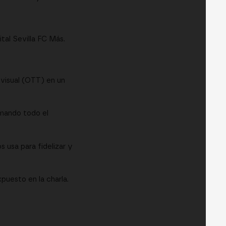
tal Sevilla FC Más.
ovisual (OTT) en un
rmando todo el
s usa para fidelizar y
puesto en la charla.