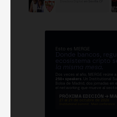
Directora Digital
en
Sevilla CF
Esto es MERGE
Donde bancos, regul
ecosistema cripto s
la misma mesa
.
Dos veces al año, MERGE reúne 
250+ speakers
. Un Institutional S
Bolsa de Madrid, dos jornadas en e
el networking que mueve al sector
PRÓXIMA EDICIÓN → M
27 al 29 de octubre de 2026
Institutional summit · Main conference ·