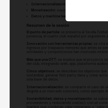
Internacionalización:
cómo llegar a nuevos 
Monetización:
suscripciones, publicidad, acti
Datos y machine learning:
el “valor relacional
Resumen de la sesión
El punto de partida:
se presenta al Sevilla Fútbo
ponencia, el cuarto club español por seguidores
Innovación con herramientas propias:
se cita e
ingresos por traspasos menores que antes se perd
entidades y competiciones han mostrado interés e
Más que una OTT:
se explica que el proyecto no s
del club, integrando web, app, plataforma audiov
Cinco objetivos:
se describen los objetivos que 
sostenible, generar first party data y crear activ
sola base de datos.
Internacionalización:
se comparte el caso de un
dirigida a un mercado concreto, como ejemplo d
Sostenibilidad, datos y monetización:
se subray
proveedores y reduciendo costes), con un conect
learning que combinan valor monetario y “valor r