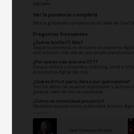
digitales.
Ver la ponencia completa
Mira la grabación completa en el canal de YouTub
Preguntas frecuentes
¿Qué es Sevilla FC Más?
Según la ponencia, es el nuevo ecosistema digita
solo entorno, más allá de una simple plataforma 
¿Por qué es más que una OTT?
Porque unifica contenidos, ticketing, retail e in
ecosistema digital del club.
¿Qué es el first party data y por qué importa?
Son los datos de usuarios registrados y activos de
generar valor de forma sostenible.
¿Cómo se monetiza el proyecto?
Mediante suscripciones, publicidad, activos digit
PONENTES
Jara Cisneros Gimeno