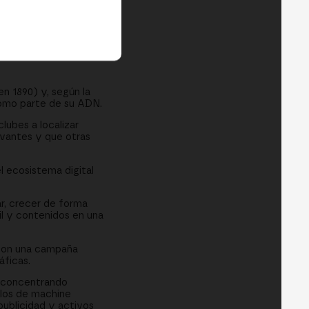
n 1890) y, según la
como parte de su ADN.
lubes a localizar
evantes y que otras
el ecosistema digital
ar, crecer de forma
ail y contenidos en una
 con una campaña
áficas.
 (concentrando
elos de machine
publicidad y activos