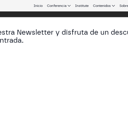
Inicio
Conferencia
Institute
Contenidos
Sobre
stra Newsletter y disfruta de un desc
 25
ntrada.
 que conecta Europa y Latinoamérica.
 Digital de un Club de Fútbol
 FC Más, su nuevo ecosistema digital más allá de una
t party data, internacionalización y nuevas vías de m
ESS STAGE