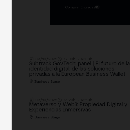
Comprar Entradas
09/10/2025
17:30h. - 18:00h.
Subtrack GovTech: panel | El futuro de la
identidad digital: de las soluciones
privadas a la European Business Wallet
Business Stage
09/10/2025
16:20h. - 16:50h.
Metaverso y Web3: Propiedad Digital y
Experiencias Inmersivas
Business Stage