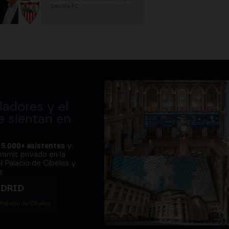
Sevilla FC
adores y el
e sientan en
a
5.000+ asistentes
y
ummit privado en la
l Palacio de Cibeles y
.
ADRID
 Palacio de Cibeles