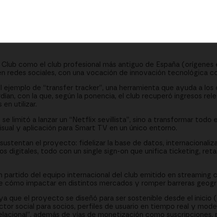
mercados con contenidos y streaming en directo
vos digitales y ahorro de costes
” para identificar futuros suscriptores
l Club como el club profesional más antiguo de España (orígenes e
 en redes sociales, con una vocación de innovación tecnológica 
l ejemplo de “transfer tracker”, una herramienta que ayuda a los c
ían, con la que, según la ponencia, el club recuperó ingresos rel
n utilizar.
e limitó a lanzar un “Netflix sevillista”, sino a transformar todo 
isual y aplicación para Smart TV en un único entorno.
sustentan el proyecto: fidelizar la base de datos, internacionaliz
os digitales, todo con un single sign-on que unifica ticketing, ret
 partido del equipo internacional del club emitido en streaming
e cómo impactar en distintos mercados y romper barreras geogr
a que el proyecto se diseñó para ser sostenible desde el inicio
or social para socios, perfiles de usuario en tiempo real y mod
elacional”, además de vías de monetización como suscripciones, 