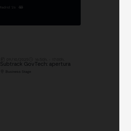
Madrid '26
09/10/2025
16:50h. - 17:00h.
Subtrack GovTech: apertura
Business Stage