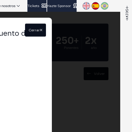
 nosotros
Tickets
Hazte Sponsor
Cerrar
uento del
5.000+
250+
2x
Asistentes
Ponentes
año
Volver
 OTT: web, app y
onetización