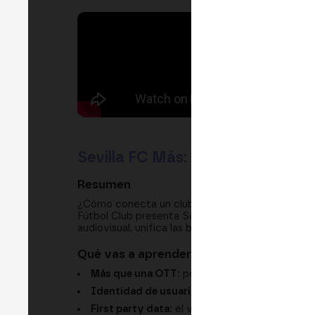
Sevilla FC Más: cómo un club de 
Resumen
¿Cómo conecta un club de fútbol con sus aficion
Fútbol Club presenta Sevilla FC Más, su nuevo e
audiovisual, unifica las bases de datos y abre nu
Qué vas a aprender
Más que una OTT:
por qué el club integró web
Identidad de usuario:
el single sign-on que un
First party data:
el valor de más de 450.000 us