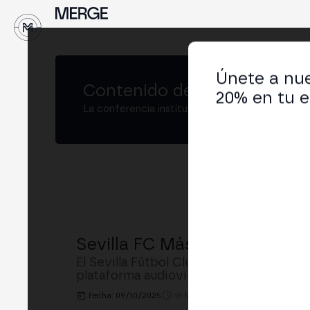
↓
Únete a nue
Contenido de
MERGE Madrid
20% en tu e
La conferencia institucional de cripto y Web3
Sevilla FC Más: el Ecosistema
El Sevilla Fútbol Club presenta Sevilla
plataforma audiovisual integradas, firs
Fecha: 09/10/2025
15:50h. - 16:20h.
LUGAR: BUSIN