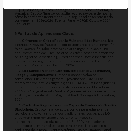
del mercado regulado brasileño—María Fernanda (Ministerio de
Justicia, 12 años aplicación de ley + 4 años institucional), Víctor
Rugu (BV Bank, 13+ años liderazgo en financiación vehicular), y
Verónica (Crypto Finance, custodia regulada)—para demostrar
cómo la confianza institucional y la seguridad descentralizada
convergen en 2024-2026. Fuente: Panel MERGE, Octubre 2024,
São Paulo.
5 Puntos de Aprendizaje Clave:
1. Crímenes en Cripto Rozan la Vulnerabilidad Humana, No
Técnica:
El 95% de fraudes en cripto (romance scams, inversión
falsa, sextorsión, robo interno) explotan ingeniería social, no
debilidades técnicas. Incluso ataques "técnicos" comienzan con
phishing (ataque de fishing). Implicación: custodia institucional
+ capacitación regulatoria erradican estas brechas. Fuente: María
Fernanda, Ministerio de Justicia, 2024.
2. Los Bancos Venden Confianza Mediante Gobernanza,
Riesgo y Cumplimiento:
El modelo bancario clásico =
compliance + risk management + governance. Esto NO se
reemplaza con activos digitales; se POTENCIA. BV Bank (líder 13+
años) mantiene este trípode mientras innova con blockchain.
2024-2026: digital assets "realzan" (enhance) la confianza, no la
sustituyen. Fuente: Víctor Rugu, BV Bank Strategy & Innovation,
2024.
3. Custodios Regulados como Capas de Traducción TradFi-
Blockchain:
Crypto Finance actúa como intermediario entre
tecnología blockchain y bancos tradicionales. Los bancos NO
entienden smart contracts directamente; necesitan
"cumplimiento + custodia regulada". En 2024, regulaciones
emergentes eliminan el espacio para errores: fracasos erosionan
confianza del cliente. Fuente: Verónica, Crypto Finance, Panel