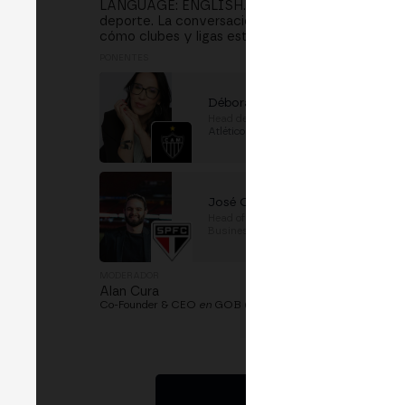
LANGUAGE: ENGLISH. Esta sesión analizará cómo l
deporte. La conversación abordará nuevos model
cómo clubes y ligas están generando nuevas fue
PONENTES
Débora Saldanha
Head de Innovación
en
Club
Atlético Mineiro
José Oliver
Head of Innovation & New
Business
en
São Paulo FC
MODERADOR
Alan Cura
Co-Founder & CEO
en
GOB (Guardian of the Ball)