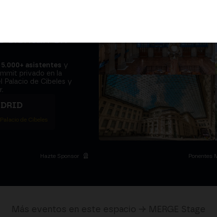
adores y el
e sientan en
a
5.000+ asistentes
y
ummit privado en la
l Palacio de Cibeles y
.
ADRID
 Palacio de Cibeles
Hazte Sponsor
Ponentes 
Más eventos en este espacio → MERGE Stage