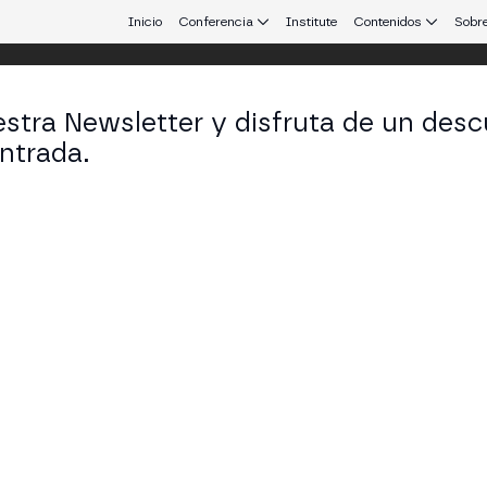
Inicio
Conferencia
Institute
Contenidos
Sobre
stra Newsletter y disfruta de un desc
ulo
ntrada.
 que conecta Europa y Latinoamérica.
el Deporte: De los Fans a Nuevos Mode
 STAGE