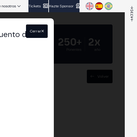
 nosotros
Tickets
Hazte Sponsor
Cerrar
uento del
5.000+
250+
2x
Asistentes
Ponentes
año
Volver
los de