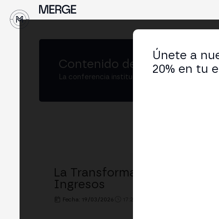
Únete a nue
Contenido de
MERGE São Pa
20% en tu e
La conferencia institucional de cripto y Web3
La Transformación Digital d
Ingresos
Fecha: 19/03/2026
17:20h. - 18:00h.
LUGAR: MERGE