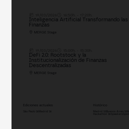
19/03/2026
16:50h. - 17:20h.
Inteligencia Artificial Transformando las
Finanzas
MERGE Stage
19/03/2026
15:00h. - 15:30h.
DeFi 2.0: Rootstock y la
Institucionalización de Finanzas
Descentralizadas
MERGE Stage
Ediciones actuales
Histórico
São Paulo '26
Madrid '26
Madrid '25
Buenos Aires '25
M
Hackathon '26
Speakers
Spon