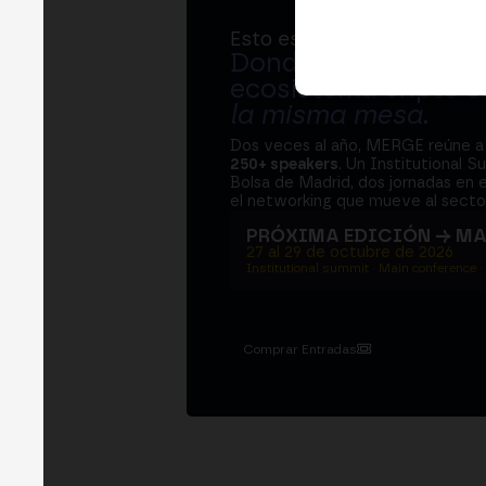
Esto es MERGE
Donde bancos, regul
ecosistema cripto s
la misma mesa
.
Dos veces al año, MERGE reúne 
250+ speakers
. Un Institutional S
Bolsa de Madrid, dos jornadas en e
el networking que mueve al sector
PRÓXIMA EDICIÓN → M
27 al 29 de octubre de 2026
Institutional summit · Main conference ·
Comprar Entradas