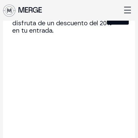
Únete a nuestra Newsletter y
Cerrar
disfruta de un descuento del 20%
en tu entrada.
Contenido de MERGE
La conferencia institucional de cripto y Web3 que
conecta Europa y Latinoamérica.
5.000+
250+
2x
Asistentes
Ponentes
año
Volver al listado