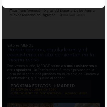
EVENTOS
La Transformación Digital del Deporte: De los Fans a
Nuevos Modelos de Ingresos
— MERGE SÃO PAULO
Esto es MERGE
Donde bancos, reguladores y el
ecosistema cripto se sientan en
la
misma mesa
.
Dos veces al año, MERGE reúne a
5.000+ asistentes
y
250+ speakers
. Un Institutional Summit privado en la
Bolsa de Madrid, dos jornadas en el Palacio de Cibeles y
el networking que mueve al sector.
PRÓXIMA EDICIÓN → MADRID
27 al 29 de octubre de 2026
Institutional summit · Main conference · Palacio de Cibeles