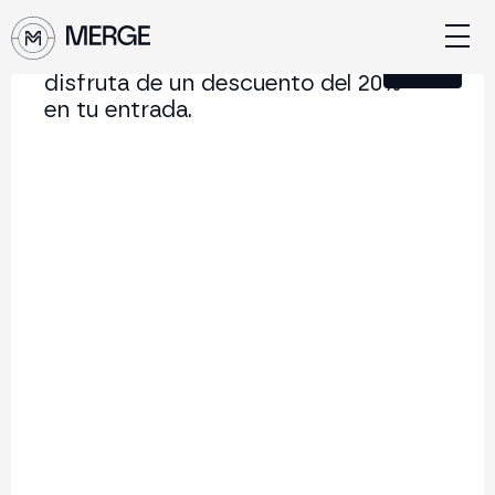
Únete a nuestra Newsletter y
Cerrar
disfruta de un descuento del 20%
en tu entrada.
Contenido de MERGE
La conferencia institucional de cripto y Web3 que
conecta Europa y Latinoamérica.
5.000+
250+
2x
Asistentes
Ponentes
año
Volver al listado