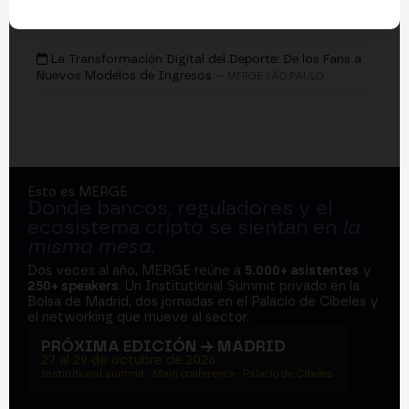
EVENTOS
La Transformación Digital del Deporte: De los Fans a
Nuevos Modelos de Ingresos
— MERGE SÃO PAULO
Esto es MERGE
Donde bancos, reguladores y el
ecosistema cripto se sientan en
la
misma mesa
.
Dos veces al año, MERGE reúne a
5.000+ asistentes
y
250+ speakers
. Un Institutional Summit privado en la
Bolsa de Madrid, dos jornadas en el Palacio de Cibeles y
el networking que mueve al sector.
PRÓXIMA EDICIÓN → MADRID
27 al 29 de octubre de 2026
Institutional summit · Main conference · Palacio de Cibeles