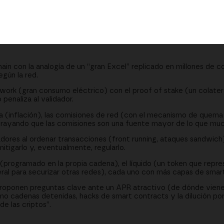
 se intenta mitigar
con sus ventajas y riesgos
bilidad, liquidez y riesgos
hain con la analogía de un “gran Excel” replicado en millones de c
gún la red.
work (gran consumo eléctrico) con el proof of stake (un colater
penaliza al validador.
va (inflación), las comisiones de red (con el mecanismo de quema
ubrayando que las comisiones son una fuente mayor de lo que mu
idadores al ordenar transacciones (front running, ataques sandwic
itigarlo y, eventualmente, regularlo.
 (programado en la propia cadena), el líquido (un token que repre
ateral para securizar otras redes), cada uno con más capas de smar
roponen preguntas clave ante un APR atractivo (de dónde viene, 
como cadenas detenidas, hacks de smart contracts y la dilución po
de las criptos”.