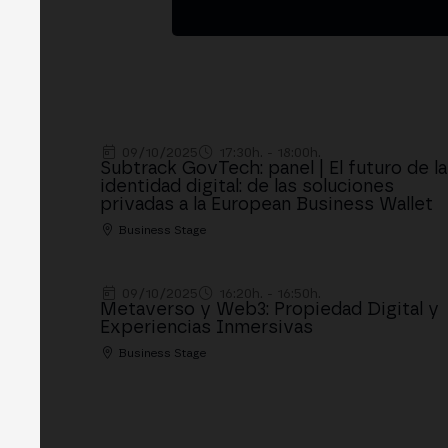
09/10/2025
17:30h. - 18:00h.
Subtrack GovTech: panel | El futuro de la
identidad digital: de las soluciones
privadas a la European Business Wallet
Business Stage
09/10/2025
16:20h. - 16:50h.
Metaverso y Web3: Propiedad Digital y
Experiencias Inmersivas
Business Stage