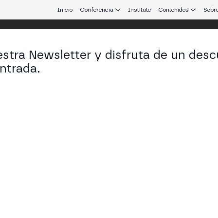
Inicio
Conferencia
Institute
Contenidos
Sobre
stra Newsletter y disfruta de un desc
 25
ntrada.
 que conecta Europa y Latinoamérica.
n Blockchain: de Dónde Viene el APR
la blockchain y de dónde vienen los ingresos del stak
g (nativo, líquido y restaking) y los riesgos a vigila
ESS STAGE