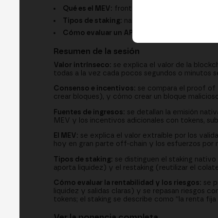
Qué es el MEV:
front running, sandwich y cómo
Tipos de staking:
nativo, líquido y restaking, 
Cómo evaluar un APR:
de dónde viene, sosteni
Resumen de la sesión
Valor intrínseco:
se explica el valor de la blockc
todas a la vez cada pocos segundos o minutos se
Consenso e incentivos:
se compara el proof of 
crear bloques), y cómo crear un bloque malicioso 
Fuentes de ingresos:
se detallan la emisión nati
MEV y los incentivos adicionales con tokens, s
El MEV:
se explica el valor extraíble por los val
hoy en gran parte off-chain y los esfuerzos por m
Tipos de staking:
se distinguen el staking nativo
aporta liquidez) y el restaking (reutilizar el col
Cómo evaluar la rentabilidad y los riesgos:
se p
liquidez y salidas claras) y se repasan riesgos 
tokens; el staking se describe como “la renta fija 
Ver la ponencia completa