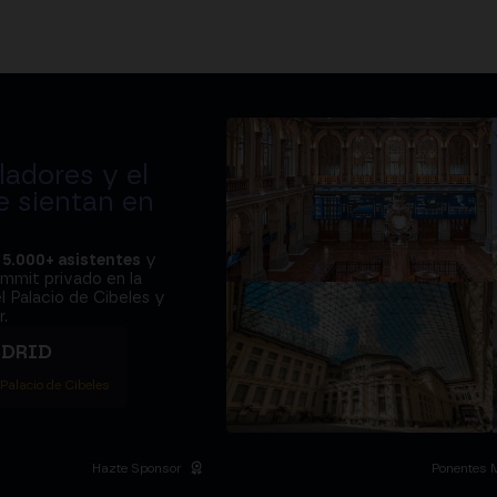
adores y el
e sientan en
a
5.000+ asistentes
y
ummit privado en la
l Palacio de Cibeles y
.
ADRID
 Palacio de Cibeles
Hazte Sponsor
Ponentes 