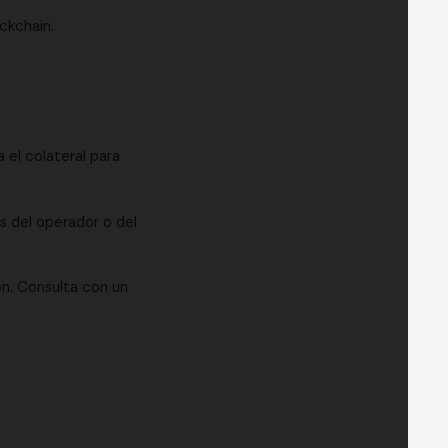
ckchain.
a el colateral para
os del operador o del
n. Consulta con un