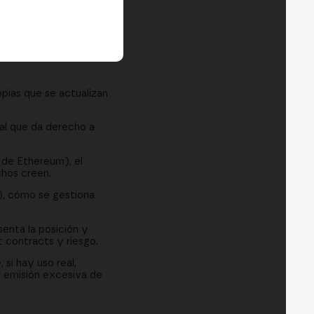
opias que se actualizan
al que da derecho a
 de Ethereum), el
chos creen.
h), cómo se gestiona
senta la posición y
t contracts y riesgo.
si hay uso real,
r emisión excesiva de