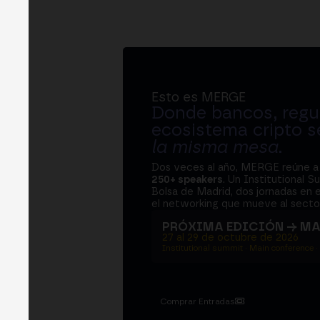
Esto es MERGE
Donde bancos, regul
ecosistema cripto s
la misma mesa
.
Dos veces al año, MERGE reúne 
250+ speakers
. Un Institutional S
Bolsa de Madrid, dos jornadas en e
el networking que mueve al sector
PRÓXIMA EDICIÓN → M
27 al 29 de octubre de 2026
Institutional summit · Main conference ·
Comprar Entradas