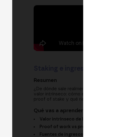
Staking e ingresos reales en blo
Resumen
¿De dónde sale realmente la rentabilidad en blo
valor intrínseco: cómo el sector genera ingresos 
proof of stake y qué riesgos hay que vigilar ante
Qué vas a aprender
Valor intrínseco de la blockchain:
la analogía
Proof of work vs proof of stake:
electricida
Fuentes de ingresos:
emisión nativa, comision