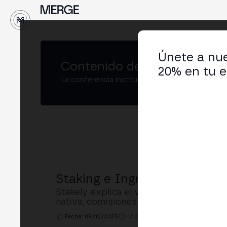
↓
Únete a nue
Contenido de
MERGE Madrid
20% en tu e
La conferencia institucional de cripto y Web3
Staking e Ingresos Reales e
Stakely explica el valor intrínseco de 
nativa, comisiones, MEV, tipos de stakin
Fecha: 09/10/2025
12:20h. - 12:40h.
LUGAR: BUSIN