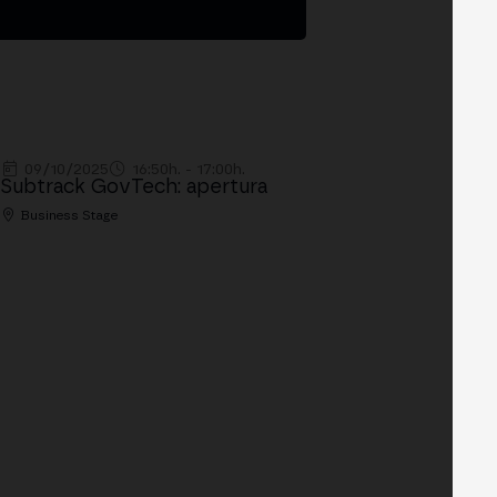
09/10/2025
16:50h. - 17:00h.
Subtrack GovTech: apertura
Business Stage