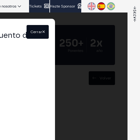
 nosotros
Tickets
Hazte Sponsor
Cerrar
uento del
5.000+
250+
2x
Asistentes
Ponentes
año
Volver
ing: emisión
r