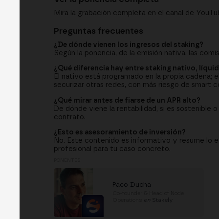
Mira la grabación completa en el canal de YouTu
Preguntas frecuentes
¿De dónde vienen los ingresos del staking?
Según la ponencia, de la emisión nativa, las comi
¿Qué diferencia hay entre staking nativo, líqui
El nativo está programado en la propia cadena; el 
securizar otras redes, con más riesgo de smart c
¿Qué mirar antes de fiarse de un APR alto?
De dónde viene la rentabilidad, si es sostenible o 
contrato.
¿Esto es asesoramiento de inversión?
No. Este contenido es informativo y resume lo e
profesional para tu caso concreto.
PONENTES
Paco Ducha
Co-founder & Head of Node
Operations
en
Stakely