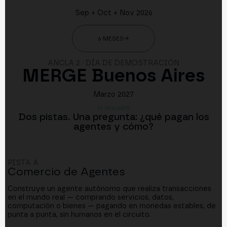
Sep + Oct + Nov 2026
6 MESES
→
ANCLA 2 · DÍA DE DEMOSTRACIÓN
MERGE Buenos Aires
Marzo 2027
EL RESUMEN
Dos pistas. Una pregunta: ¿qué pagan los
agentes y cómo?
PISTA A
Comercio de Agentes
Construye un agente autónomo que realiza transacciones
en el mundo real — comprando servicios, datos,
computación o bienes — pagando en monedas estables, de
punta a punta, sin humanos en el circuito.