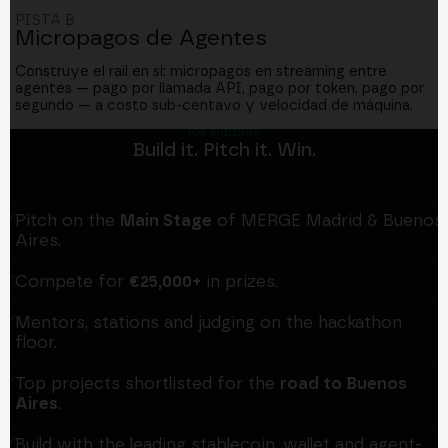
PISTA B
Micropagos de Agentes
Construye el rail en sí: micropagos en streaming entre
agentes — pago por llamada API, pago por token, pago por
segundo — a costo sub-centavo y velocidad de máquina.
FOR BUILDERS
Build it. Pitch it. Win.
Pitch on the
Main Stage
of MERGE Madrid & Buenos
Aires.
Compete for
€25,000+
in prizes.
Mentors, stations and judging on the hackathon
floor.
Top projects shortlisted for the
road to Buenos
Aires
.
Build with the leading stablecoin, wallet and agent-