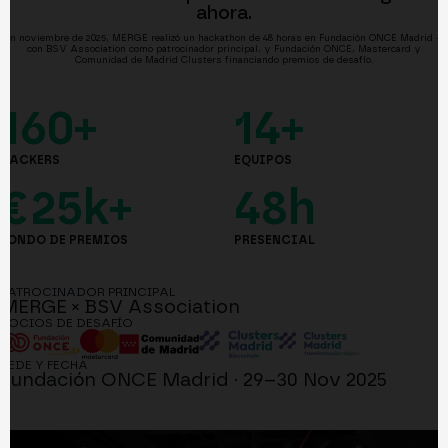
ahora.
En noviembre de 2025, MERGE realizó un hackathon de 48 horas en Fundación ONCE Madrid —
con BSV Association como patrocinador principal, y Fundación ONCE, Mastercard y
Comunidad de Madrid Clusters financiando premios de desafío.
160+
14+
HACKERS
EQUIPOS
€25k+
48h
FONDO DE PREMIOS
PRESENCIAL
PATROCINADOR PRINCIPAL
MERGE × BSV Association
SOCIOS DE DESAFÍO
SEDE Y FECHA
Fundación ONCE Madrid · 29–30 Nov 2025