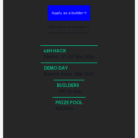
Apply as a builder
Become a co-sponsor
48H HACK
Madrid · 27-29 Nov 2026
DEMO DAY
Buenos Aires · Mar 2027
BUILDERS
~100 on site
PRIZE POOL
€25,000+