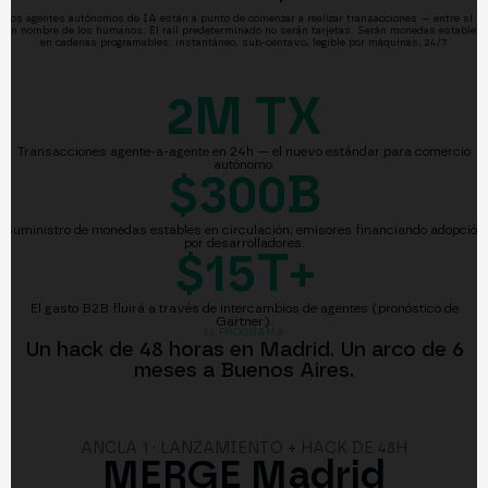
Los agentes autónomos de IA están a punto de comenzar a realizar transacciones — entre sí y
en nombre de los humanos. El rail predeterminado no serán tarjetas. Serán monedas estables
en cadenas programables: instantáneo, sub-centavo, legible por máquinas, 24/7.
2M
TX
Transacciones agente-a-agente en 24h — el nuevo estándar para comercio
autónomo.
$300B
Suministro de monedas estables en circulación; emisores financiando adopción
por desarrolladores.
$15T+
El gasto B2B fluirá a través de intercambios de agentes (pronóstico de
Gartner).
EL PROGRAMA
Un hack de 48 horas en Madrid. Un arco de 6
meses a Buenos Aires.
ANCLA 1 · LANZAMIENTO + HACK DE 48H
MERGE Madrid