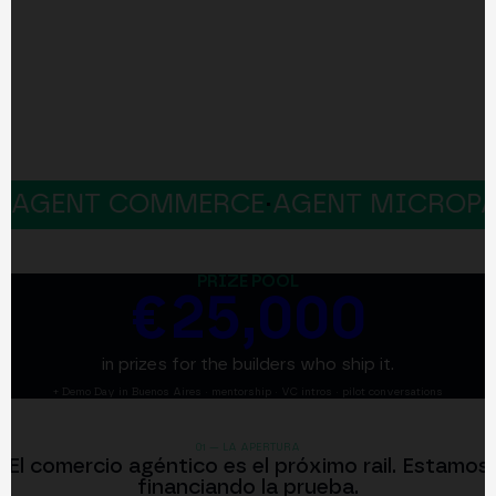
NT COMMERCE
·
AGENT MICROPAYMEN
PRIZE POOL
€25,000
in prizes for the builders who ship it.
+ Demo Day in Buenos Aires · mentorship · VC intros · pilot conversations
01 — LA APERTURA
El comercio agéntico es el próximo rail. Estamos
financiando la prueba.