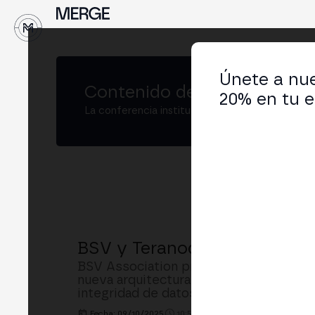
↓
Únete a nue
Contenido de
MERGE Madrid
20% en tu e
La conferencia institucional de cripto y Web3
BSV y Teranode: Blockchain 
BSV Association propone mirar el próxi
nueva arquitectura de red para escalar 
integridad de datos
Fecha: 09/10/2025
10:50h. - 11:10h.
LUGAR: BUSIN