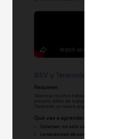
BSV y Teranode: blockchain escal
Resumen
Mientras muchos hablan del próximo billón de dó
próximo billón de transacciones. BSV Association
Teranode, su nueva arquitectura de red para escal
Qué vas a aprender
Volumen, no solo valor:
por qué importa el pr
La necesidad de confianza:
por qué empresas 