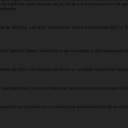
su carácter open source; estas cifras y prestaciones son las apo
endiente.
ube de MERGE, con BSV Association sobre la blockchain BSV y T
coin Satoshi Vision) orientada a ser escalable y adecuada para el
nado de BSV, con bloques sin límite y escalado horizontal modula
d, escalabilidad y descentralización; la ponencia sostiene que BS
xpuesto en la ponencia; no constituye asesoramiento de inversió