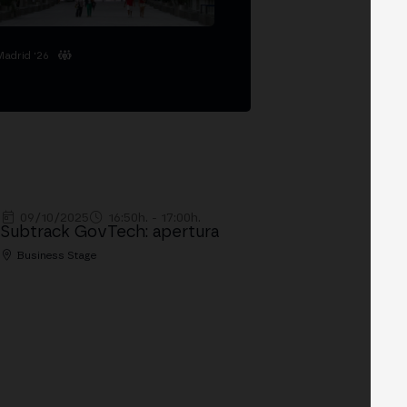
Madrid '26
09/10/2025
16:50h. - 17:00h.
Subtrack GovTech: apertura
Business Stage