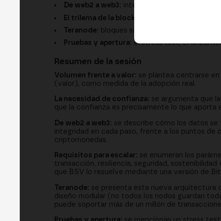
De web2 a web3:
integridad de datos en cada
El trilema de la blockchain:
la tesis de que BS
Teranode:
bloques sin límite, arquitectura mod
Pruebas y apertura:
el stress test, el lanzam
Resumen de la sesión
Volumen frente a valor:
se plantea centrarse en 
(valor), como medida de la adopción real.
La necesidad de confianza:
se argumenta que la 
que la confianza es precisamente lo que aporta 
De web2 a web3:
se describe cómo los datos se 
integridad en cada paso, frente a los puntos de 
criptomonedas.
Requisitos para escalar:
se enumeran los parámet
transacción, resiliencia, seguridad, sostenibilida
que BSV lo resuelve mediante una versión de Bit
Teranode:
se presenta esta nueva arquitectura d
diseño modular (no todos los nodos guardan toda 
puede soportar más de un millón de transaccion
Pruebas y apertura:
se mencionan un stress test q