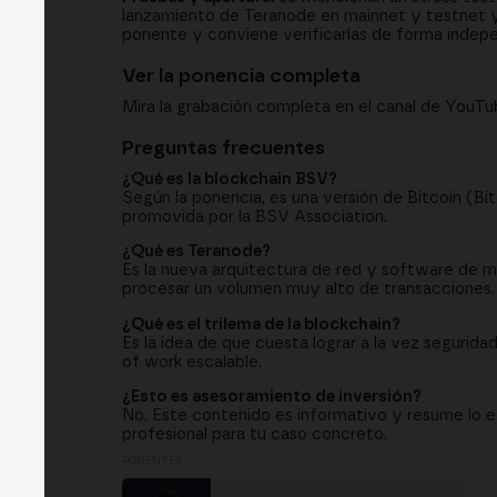
lanzamiento de Teranode en mainnet y testnet y 
ponente y conviene verificarlas de forma indep
Ver la ponencia completa
Mira la grabación completa en el canal de YouT
Preguntas frecuentes
¿Qué es la blockchain BSV?
Según la ponencia, es una versión de Bitcoin (Bit
promovida por la BSV Association.
¿Qué es Teranode?
Es la nueva arquitectura de red y software de mi
procesar un volumen muy alto de transacciones.
¿Qué es el trilema de la blockchain?
Es la idea de que cuesta lograr a la vez segurida
of work escalable.
¿Esto es asesoramiento de inversión?
No. Este contenido es informativo y resume lo e
profesional para tu caso concreto.
PONENTES