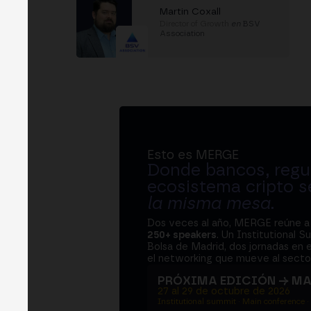
Martin Coxall
Director of Growth
en
BSV
Association
Esto es MERGE
Donde bancos, regul
ecosistema cripto s
la misma mesa
.
Dos veces al año, MERGE reúne 
250+ speakers
. Un Institutional S
Bolsa de Madrid, dos jornadas en e
el networking que mueve al sector
PRÓXIMA EDICIÓN → M
27 al 29 de octubre de 2026
Institutional summit · Main conference ·