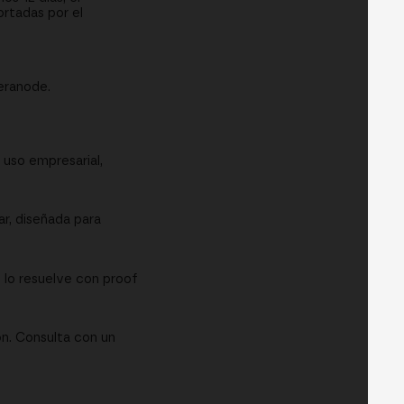
rtadas por el
eranode.
 uso empresarial,
r, diseñada para
V lo resuelve con proof
n. Consulta con un