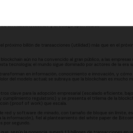
 paso del proceso
V lo resuelve con proof of work escalable
ular y escalado horizontal
iento en mainnet/testnet y el código open source
el próximo billón de transacciones (utilidad) más que en el próxi
blockchain aún no ha convencido al gran público, a las empresas n
esta tecnología; el mundo sigue dominado por actores de la era 
transforman en información, conocimiento e innovación, y cómo 
dolor del modelo actual; se subraya que la blockchain es mucho m
ros clave para la adopción empresarial (escalado eficiente, baj
d y cumplimiento regulatorio) y se presenta el trilema de la blockch
coin (proof of work) que escala.
e red y software de minado, con tamaño de bloque sin límite, es
la información), fiel al planteamiento del white paper de Bitcoin
es por segundo.
ue, según la ponencia, superó 1,3 billones de transacciones en un