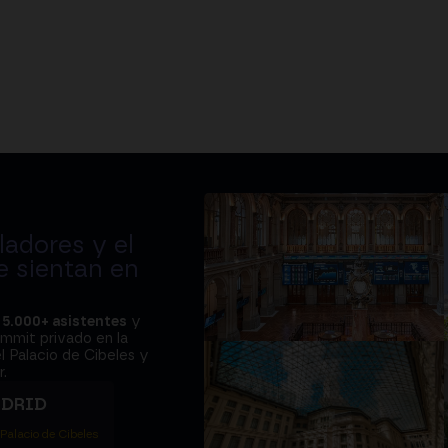
adores y el
e sientan en
a
5.000+ asistentes
y
ummit privado en la
l Palacio de Cibeles y
.
ADRID
 Palacio de Cibeles