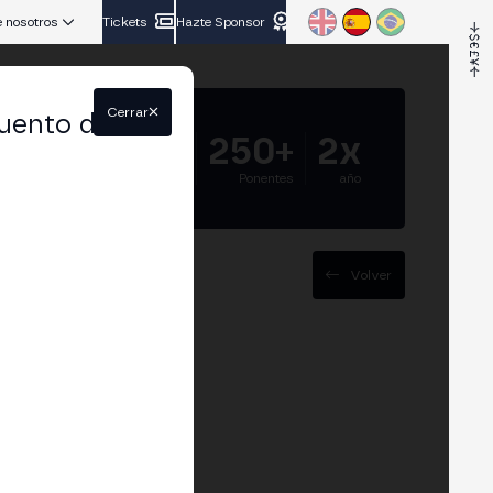
 nosotros
Tickets
Hazte Sponsor
Cerrar
uento del
5.000+
250+
2x
Asistentes
Ponentes
año
Volver
a Teranode, su
eguridad e