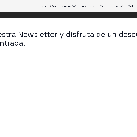
Inicio
Conferencia
Institute
Contenidos
Sobre
stra Newsletter y disfruta de un desc
 25
ntrada.
 que conecta Europa y Latinoamérica.
Escalable para Empresas
mo billón de transacciones (no de valor) y present
la blockchain BSV a uso empresarial con confianza, s
ESS STAGE