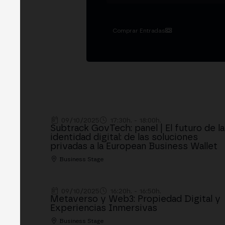
Comprar Entradas
09/10/2025
17:30h. - 18:00h.
Subtrack GovTech: panel | El futuro de la
identidad digital: de las soluciones
privadas a la European Business Wallet
Business Stage
09/10/2025
16:20h. - 16:50h.
Metaverso y Web3: Propiedad Digital y
Experiencias Inmersivas
Business Stage