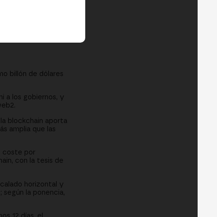
mo billón de dólares
i a los gobiernos, y
web2.
la blockchain aporta
ás amplia que las
o coste por
ain, con la tesis de
calado horizontal y
; según la ponencia,
os 12 días, el