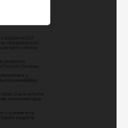
y liquidan en DLT
as, otra protección
ro de banco central
de productos
a Comisión Europea.
idez primaria y
la interoperabilidad
l token, tras la reforma
malo tokenizado sigue
n y avanzar en la
 España (según la