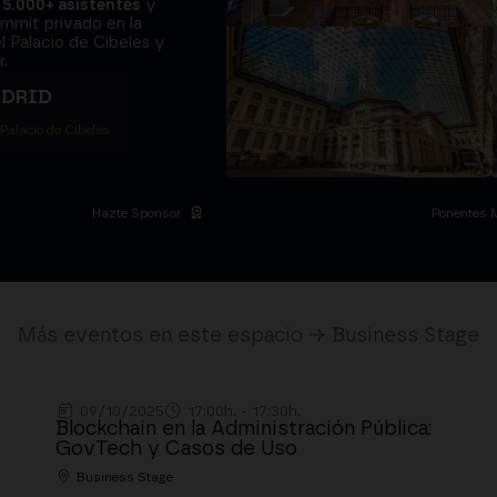
a
5.000+ asistentes
y
ummit privado en la
l Palacio de Cibeles y
.
ADRID
 Palacio de Cibeles
Hazte Sponsor
Ponentes 
Más eventos en este espacio → Business Stage
09/10/2025
17:00h. - 17:30h.
Blockchain en la Administración Pública:
GovTech y Casos de Uso
Business Stage