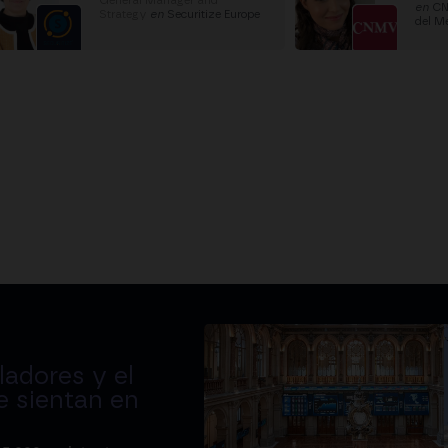
General Manager and
en
CN
Strategy
en
Securitize Europe
del M
adores y el
e sientan en