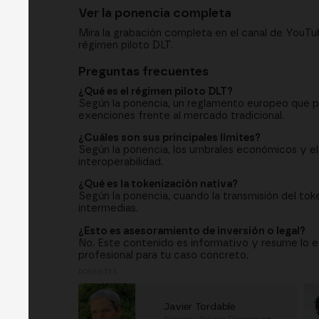
Ver la ponencia completa
Mira la grabación completa en el canal de YouT
régimen piloto DLT.
Preguntas frecuentes
¿Qué es el régimen piloto DLT?
Según la ponencia, un reglamento europeo que pe
exenciones frente al mercado tradicional.
¿Cuáles son sus principales límites?
Según la ponencia, los umbrales económicos y e
interoperabilidad.
¿Qué es la tokenización nativa?
Según la ponencia, cuando la transmisión del toke
intermedias.
¿Esto es asesoramiento de inversión o legal?
No. Este contenido es informativo y resume lo ex
profesional para tu caso concreto.
PONENTES
Javier Tordable