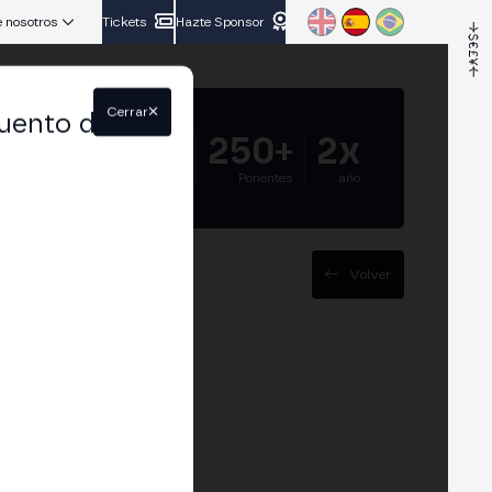
 nosotros
Tickets
Hazte Sponsor
Cerrar
uento del
5.000+
250+
2x
Asistentes
Ponentes
año
Volver
s y cuellos de
“croquetización”