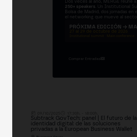
Dos veces al año, MERGE reúne 
250+ speakers
. Un Institutional S
Bolsa de Madrid, dos jornadas en e
el networking que mueve al sector
PRÓXIMA EDICIÓN → M
27 al 29 de octubre de 2026
Institutional summit · Main conference ·
Comprar Entradas
09/10/2025
17:30h. - 18:00h.
Subtrack GovTech: panel | El futuro de la
identidad digital: de las soluciones
privadas a la European Business Wallet
Business Stage