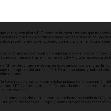
enas y liquidación
ansmisión del token
do y mercados secundarios
ue el régimen piloto DLT permite infraestructuras que negocian 
enciones), con tres novedades clave: acceso directo de minorist
blecoins/e-money tokens, dinero comercial y, en el futuro, dine
nómicos (máximos por emisión y agregados) y el scope limitado 
tativa de mejoras tras el informe de ESMA y una respuesta de l
 Minos Securities se destacan la obtención de licencias, la liqu
ción del registro del primario (ERIR) al secundario y, sobre todo, 
ación europea.
ir la tokenización nativa —con validez jurídica de la transmisión de
as tipo SPV (la “croquetización”), recordando que un producto 
to a la tecnología.
euda compleja), dar certidumbre sobre la permanencia del régime
as DLT ya autorizadas en Europa y varios proyectos avanzados en