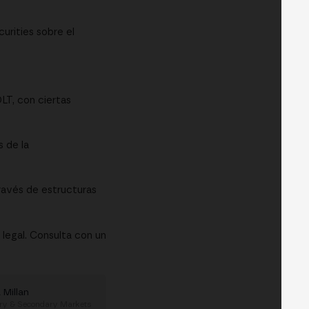
rities sobre el
LT, con ciertas
 de la
través de estructuras
legal. Consulta con un
 Millan
ry & Secondary Markets