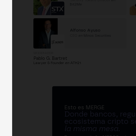
Security Tokens Director
en
Bit2Me
Alfonso Ayuso
CEO
en
Minos Securities
MODERADOR
Pablo G. Bartret
Lawyer & Founder
en
ATH21
Esto es MERGE
Donde bancos, regul
ecosistema cripto s
la misma mesa
.