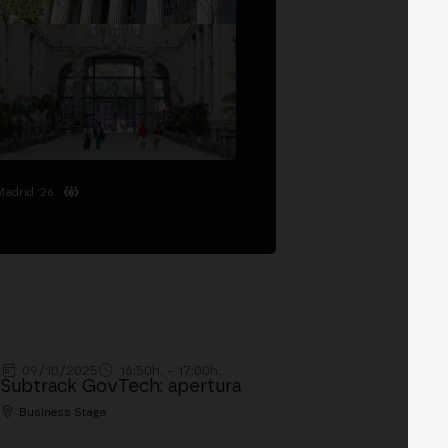
Madrid '26
09/10/2025
16:50h. - 17:00h.
Subtrack GovTech: apertura
Business Stage