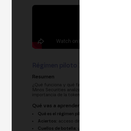
Régimen piloto DLT: tokenizació
Resumen
¿Qué funciona y qué falta en el régimen piloto
Minos Securities analizan los aciertos y cuellos d
importancia de la tokenización nativa frente a 
Qué vas a aprender
Qué es el régimen piloto DLT:
negociar y liqu
Aciertos:
acceso directo de minoristas y nue
Cuellos de botella:
umbrales económicos y s