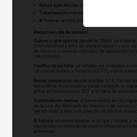
Retos operativos:
interoperabilidad entre cad
Tokenización nativa:
validez jurídica de la tr
El futuro:
ampliar productos, dinero tokeniza
Resumen de la sesión
Qué es y qué aporta:
desde la CNMV se explica q
(con sistemas 2 en 1, sin compensación y con ex
de firmeza y nuevos métodos de liquidación (sta
tokenizado).
Cuellos de botella:
se señalan los umbrales eco
(acciones, bonos y fondos UCITS), con la expec
Retos operativos:
desde Bit2Me STX, Securitize y
secundaria, la conexión a varias cadenas, la migra
entre infraestructuras DLT y la falta de armoniz
Tokenización nativa:
el panel insiste en distingu
de la Ley del Mercado de Valores— de estructur
siendo malo y que la regulación es neutral respec
El futuro:
se prevé ampliar el scope (fondos y d
liquidación; se mencionan cuatro infraestructur
ponencia).