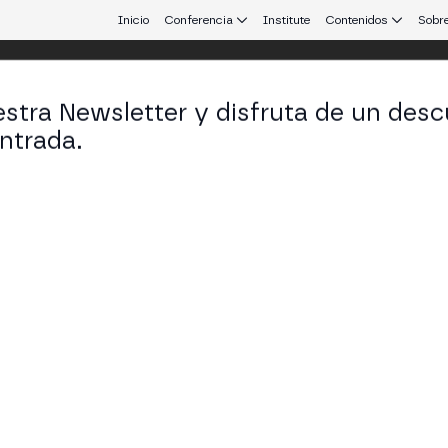
Inicio
Conferencia
Institute
Contenidos
Sobre
stra Newsletter y disfruta de un desc
 25
ntrada.
 que conecta Europa y Latinoamérica.
ación Nativa y Mercados Secundarios
s Securities debaten el régimen piloto DLT: acierto
dad, liquidación y la tokenización nativa frente a la 
ESS STAGE