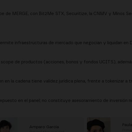
ube de MERGE, con Bit2Me STX, Securitize, la CNMV y Minos Secu
rmite infraestructuras de mercado que negocian y liquidan en D
l scope de productos (acciones, bonos y fondos UCITS), además
n en la cadena tiene validez jurídica plena, frente a tokenizar a 
puesto en el panel; no constituye asesoramiento de inversión ni 
Paula
Amparo García
Prima