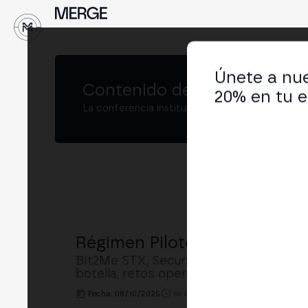
↓
Únete a nue
Contenido de
MERGE Madrid
20% en tu e
La conferencia institucional de cripto y Web3
Régimen Piloto DLT: Tokeniz
Bit2Me STX, Securitize, la CNMV y Mino
botella, retos operativos, interoperabili
Fecha: 08/10/2025
16:10h. - 16:40h.
LUGAR: BUSIN