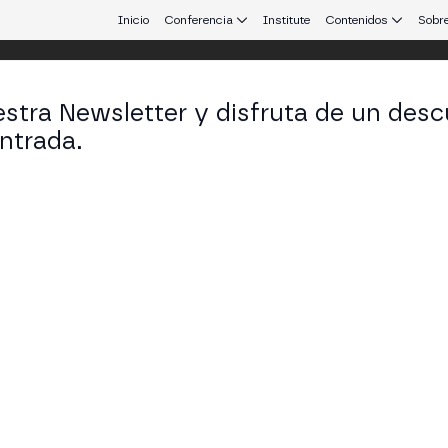
Inicio
Conferencia
Institute
Contenidos
Sobre
stra Newsletter y disfruta de un desc
 Aires
ntrada.
 que conecta Europa y Latinoamérica.
n en el Deporte
I MAIN STAGE