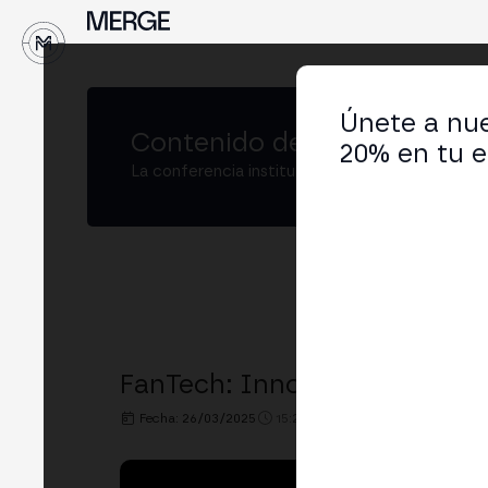
↓
Únete a nue
Contenido de
MERGE Buenos
20% en tu e
La conferencia institucional de cripto y Web3
FanTech: Innovación y Pasió
Fecha: 26/03/2025
15:20h. - 16:00h.
LUGAR: IKIGI