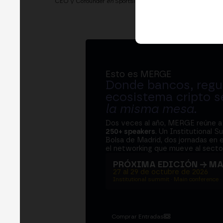
CEO y Cofounder
en
Sportsinnova
Esto es MERGE
Donde bancos, regul
ecosistema cripto s
la misma mesa
.
Dos veces al año, MERGE reúne 
250+ speakers
. Un Institutional S
Bolsa de Madrid, dos jornadas en e
el networking que mueve al sector
PRÓXIMA EDICIÓN → M
27 al 29 de octubre de 2026
Institutional summit · Main conference ·
Comprar Entradas