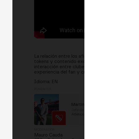
La relación entre los aficionados y sus equipos
tokens y contenido exclusivo hasta comunidades 
interacción entre clubes y seguidores. En esta 
experiencia del fan y creando nuevas fuentes de
Idioma: EN
PONENTES
Martin Muscio
Jefe de Marketing
en
Club
Atlético Independiente
MODERADOR
Mauro Cauda