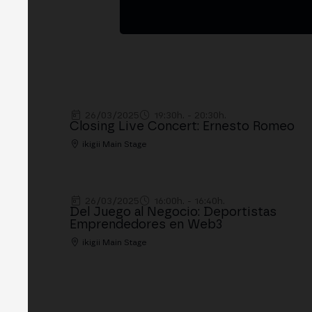
26/03/2025
19:30h. - 20:30h.
Closing Live Concert: Ernesto Romeo
ikigii Main Stage
26/03/2025
16:00h. - 16:40h.
Del Juego al Negocio: Deportistas
Emprendedores en Web3
ikigii Main Stage