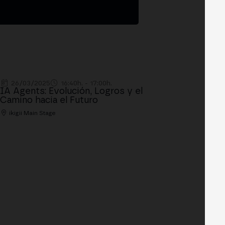
26/03/2025
16:40h. - 17:00h.
IA Agents: Evolución, Logros y el
Camino hacia el Futuro
ikigii Main Stage