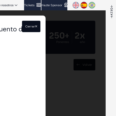
 nosotros
Tickets
Hazte Sponsor
Cerrar
uento del
5.000+
250+
2x
Asistentes
Ponentes
año
Volver