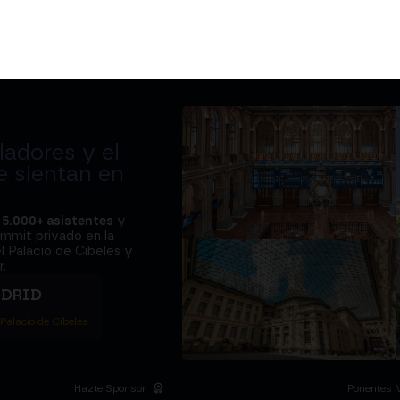
adores y el
e sientan en
a
5.000+ asistentes
y
ummit privado en la
l Palacio de Cibeles y
.
ADRID
 Palacio de Cibeles
Hazte Sponsor
Ponentes 