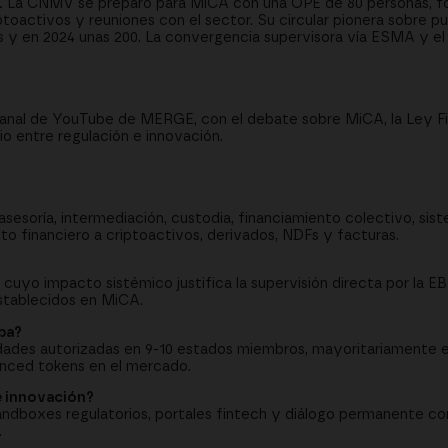
.
La CNMV se preparó para MiCA con una OPE de 80 personas, fo
oactivos y reuniones con el sector. Su circular pionera sobre pub
as y en 2024 unas 200. La convergencia supervisora vía ESMA y e
canal de YouTube de MERGE, con el debate sobre MiCA, la Ley Fin
io entre regulación e innovación.
asesoría, intermediación, custodia, financiamiento colectivo, sis
o financiero a criptoactivos, derivados, NDFs y facturas.
yo impacto sistémico justifica la supervisión directa por la EBA
establecidos en MiCA.
pa?
idades autorizadas en 9-10 estados miembros, mayoritariamente
nced tokens en el mercado.
e innovación?
andboxes regulatorios, portales fintech y diálogo permanente co
.