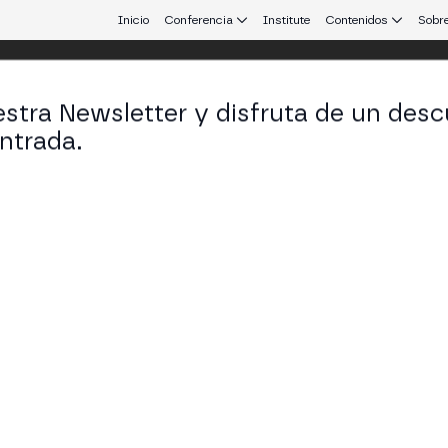
Inicio
Conferencia
Institute
Contenidos
Sobre
stra Newsletter y disfruta de un desc
 25
ntrada.
 que conecta Europa y Latinoamérica.
A y CNMV Aplican MiCA y la Ley Finte
parten desafíos comunes y enfoques regulatorios 
blecoins
STAGE