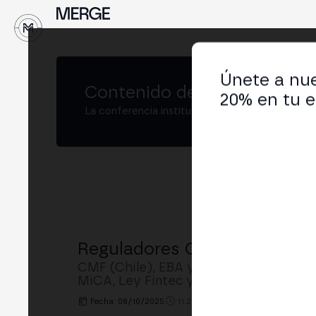
↓
Únete a nue
Contenido de
MERGE Madrid
20% en tu e
La conferencia institucional de cripto y Web3
Reguladores Cripto: CMF, EB
CMF (Chile), EBA y CNMV (España) com
MiCA, Ley Fintec y supervisión de sta
Fecha: 08/10/2025
11:20h. - 12:00h.
LUGAR: MAIN 