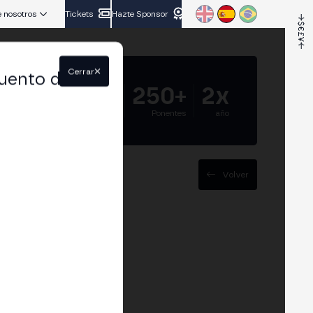
 nosotros
Tickets
Hazte Sponsor
Cerrar
uento del
5.000+
250+
2x
Asistentes
Ponentes
año
Volver
c
cripto bajo