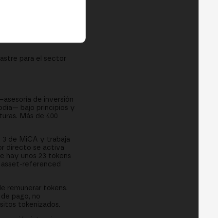
é dominan las EMIs
ra autorizar bajo
astre para el sector
—asesoría de inversión
odia— bajo principios y
turas. Más de 400
y 3 de MiCA y trabaja
r directo se activa
e hay unos 23 tokens
 asset-referenced
 de remunerar tokens.
s de pago, no
itos tokenizados.