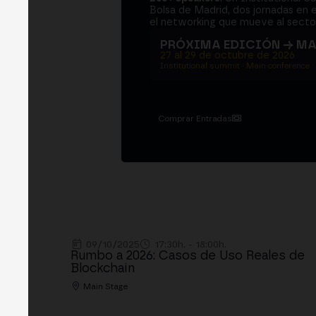
Bolsa de Madrid, dos jornadas en e
el networking que mueve al sector
PRÓXIMA EDICIÓN → M
27 al 29 de octubre de 2026
Institutional summit · Main conference ·
Comprar Entradas
09/10/2025
17:30h. - 18:00h.
Rumbo a 2026: Casos de Uso Reales de
Blockchain
Main Stage