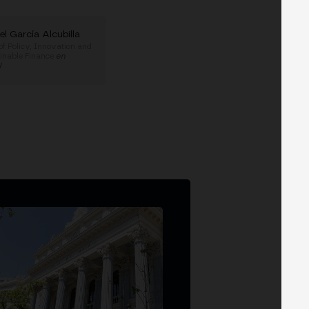
l García Alcubilla
of Policy, Innovation and
inable Finance
en
V