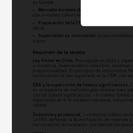
en Europa
Mercado europeo de stablecoins:
los 23 toke
con e-money tokens en USD
Preparación de la CNMV:
80 nuevas contrataci
MiCA
Supervisión vs. innovación:
proporcionalidad,
cripto
Resumen de la sesión
Ley Fintec en Chile.
Promulgada en 2023 y vigente
y crediticia, financiamiento colectivo, sistemas
proporcionalidad. El concepto de instrumento fin
instituciones se han registrado en la CMF, con 
EBA y la supervisión de tokens significativos.
L
en un paquete de metodologías internas para gar
con los tokens significativos —e-money tokens
registrados en 9-10 estados miembros, mayorit
tokens.
Industria y prudencial.
La industria stablecoin h
La EBA defiende la diversificación de reservas y 
instrumentos remunerados. Los bancos europeos 