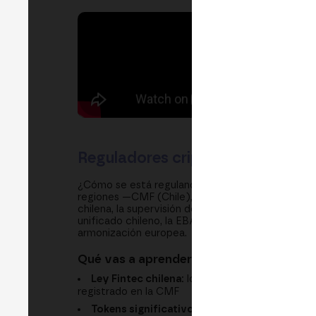
Reguladores cripto: cómo CMF, 
¿Cómo se está regulando realmente el mundo crip
regiones —CMF (Chile), EBA y CNMV (España)— 
chilena, la supervisión de stablecoins y el equili
unificado chileno, la EBA como futuro superviso
armonización europea.
Qué vas a aprender
Ley Fintec chilena:
los siete servicios financ
registrado en la CMF
Tokens significativos bajo MiCA:
el rol de la