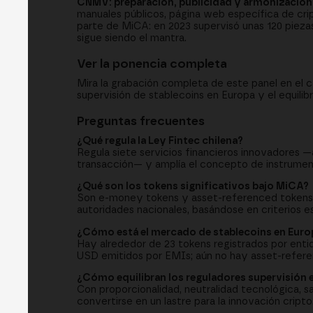
CNMV: preparación, publicidad y armonización
manuales públicos, página web específica de cript
parte de MiCA: en 2023 supervisó unas 120 piez
sigue siendo el mantra.
Ver la ponencia completa
Mira la grabación completa de este panel en el 
supervisión de stablecoins en Europa y el equilibr
Preguntas frecuentes
¿Qué regula la Ley Fintec chilena?
Regula siete servicios financieros innovadores —
transacción— y amplía el concepto de instrument
¿Qué son los tokens significativos bajo MiCA?
Son e-money tokens y asset-referenced tokens cu
autoridades nacionales, basándose en criterios 
¿Cómo está el mercado de stablecoins en Euro
Hay alrededor de 23 tokens registrados por ent
USD emitidos por EMIs; aún no hay asset-refere
¿Cómo equilibran los reguladores supervisión 
Con proporcionalidad, neutralidad tecnológica, s
convertirse en un lastre para la innovación cripto