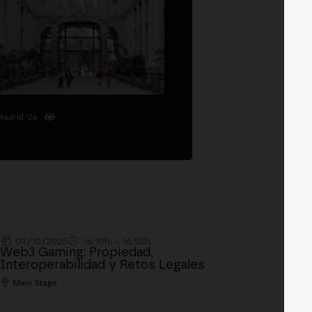
Madrid '26
09/10/2025
16:10h. - 16:50h.
Web3 Gaming: Propiedad,
Interoperabilidad y Retos Legales
Main Stage