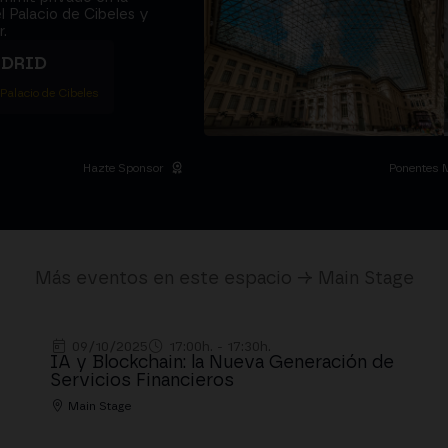
l Palacio de Cibeles y
.
ADRID
 Palacio de Cibeles
Hazte Sponsor
Ponentes 
Más eventos en este espacio → Main Stage
09/10/2025
17:00h. - 17:30h.
IA y Blockchain: la Nueva Generación de
Servicios Financieros
Main Stage