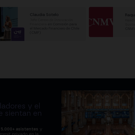
Claudia Sotelo
Raque
Jefe Centro de Innovación
Head 
Financiera
en
Comisión para
Susta
el Mercado Financiero de Chile
CNM
(CMF)
adores y el
e sientan en
a
5.000+ asistentes
y
ummit privado en la