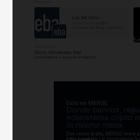
PONENTES
Luis del Olmo
Senior Expert
en
EBA
(European Banking Authority)
MODERADOR
Gloria Hernández Aler
Cofundadora y Socia
en
finReg360
Esto es MERGE
Donde bancos, regul
ecosistema cripto s
la misma mesa
.
Dos veces al año, MERGE reúne 
250+ speakers
. Un Institutional S