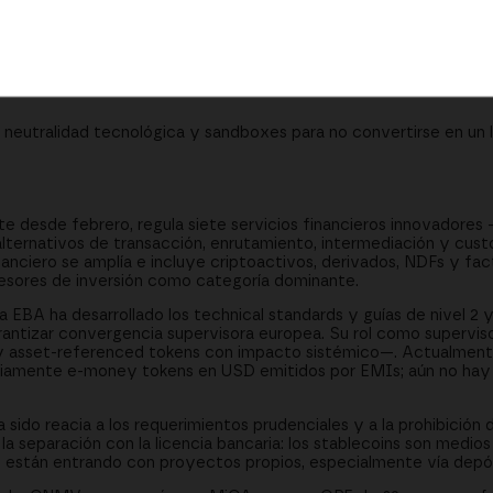
ns registrados, la dispersión por 9-10 estados miembros y por qu
ones, formación intensiva, portal fintech y manuales públicos pa
 neutralidad tecnológica y sandboxes para no convertirse en un l
 desde febrero, regula siete servicios financieros innovadores 
 alternativos de transacción, enrutamiento, intermediación y cust
anciero se amplía e incluye criptoactivos, derivados, NDFs y fac
asesores de inversión como categoría dominante.
a EBA ha desarrollado los technical standards y guías de nivel 2 
antizar convergencia supervisora europea. Su rol como superviso
 y asset-referenced tokens con impacto sistémico—. Actualment
ariamente e-money tokens en USD emitidos por EMIs; aún no hay
a sido reacia a los requerimientos prudenciales y a la prohibición
la separación con la licencia bancaria: los stablecoins son medio
están entrando con proyectos propios, especialmente vía depós