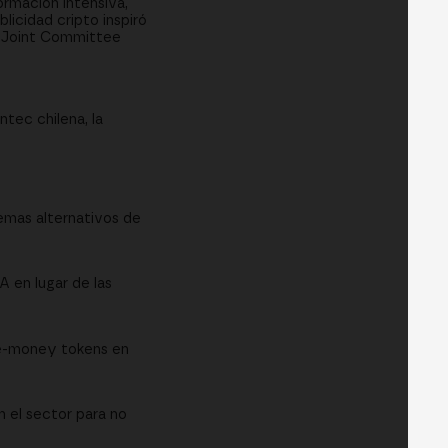
rmación intensiva,
licidad cripto inspiró
l Joint Committee
tec chilena, la
temas alternativos de
 en lugar de las
 e-money tokens en
n el sector para no