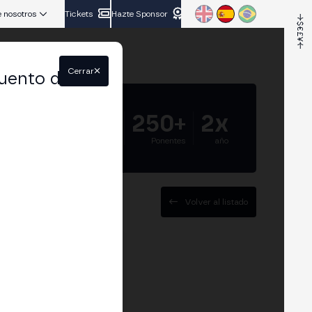
 nosotros
Tickets
Hazte Sponsor
Cerrar
uento del
5.000+
250+
2x
Asistentes
Ponentes
año
Volver al listado
 CNMV