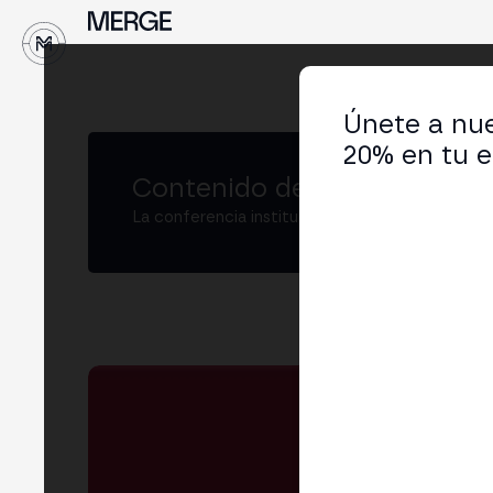
↓
Únete a nue
20% en tu e
Contenido de MERGE
La conferencia institucional de cripto y Web3
Raq
Head
LIN