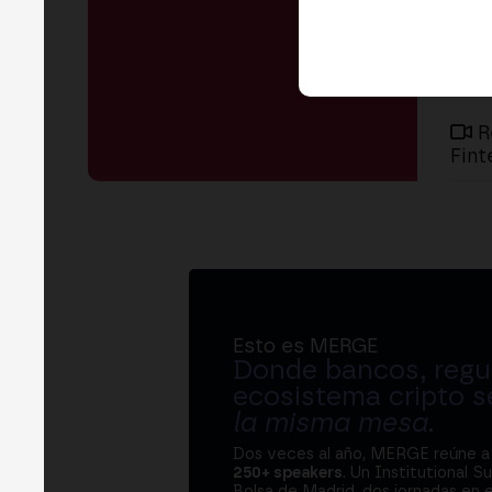
R
Fint
Esto es MERGE
Donde bancos, regul
ecosistema cripto s
la misma mesa
.
Dos veces al año, MERGE reúne 
250+ speakers
. Un Institutional S
Bolsa de Madrid, dos jornadas en e