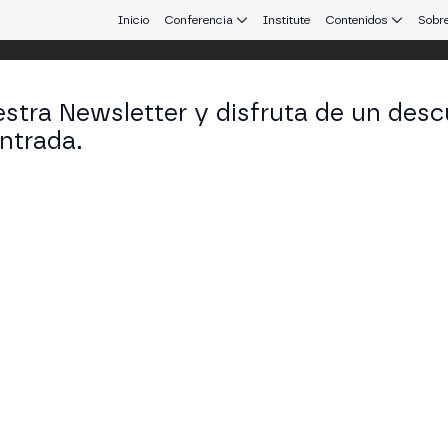
Inicio
Conferencia
Institute
Contenidos
Sobre
stra Newsletter y disfruta de un desc
ntrada.
 que conecta Europa y Latinoamérica.
uel García Alcubilla
 of Policy, Innovation and Sustainable Finance en
KEDIN