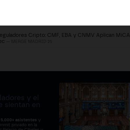
eguladores Cripto: CMF, EBA y CNMV Aplican MiCA 
ec
— MERGE MADRID 25
adores y el
e sientan en
a
5.000+ asistentes
y
ummit privado en la
l Palacio de Cibeles y