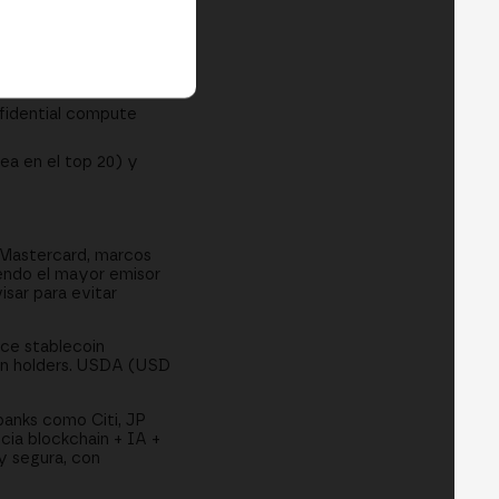
 hardware de IA y
 institucional para
nfidential compute
ea en el top 20) y
 Mastercard, marcos
endo el mayor emisor
isar para evitar
ce stablecoin
on holders. USDA (USD
banks como Citi, JP
ia blockchain + IA +
y segura, con