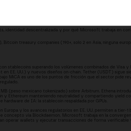
orítmica con cobertura corta de BTC/ETH, USDA respaldada por
iendo servicios B2B a bancos, Blockdaemon como infraestructura
, identidad descentralizada y por qué Microsoft trabaja en co
Bitcoin treasury companies (190+, solo 2 en Asia, ninguna europ
 con stablecoins superando los volúmenes combinados de Visa y
t en EE. UU.) y nuevos diseños on-chain. Tether (USDT) sigue si
bajo MiCA es uno de los puntos de fricción que el sector pide rev
regulado.
MB (peso mexicano tokenizado) sobre Arbitrum. Ethena introdu
oin y Ethereum manteniendo neutralidad y compartiendo yield c
de hardware de IA: la stablecoin respaldada por GPUs.
 Europa y los avances regulatorios en EE. UU. permiten a tier-1 
 concepto vía Blockdaemon. Microsoft trabaja en la convergenc
 operar wallets y ejecutar transacciones de forma verificable 