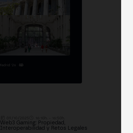
Madrid '26
09/10/2025
16:10h. - 16:50h.
Web3 Gaming: Propiedad,
Interoperabilidad y Retos Legales