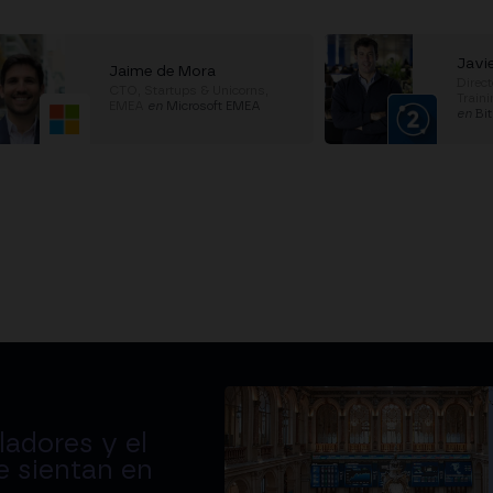
Javi
Jaime de Mora
Direct
CTO, Startups & Unicorns,
Train
EMEA
en
Microsoft EMEA
en
Bi
adores y el
e sientan en