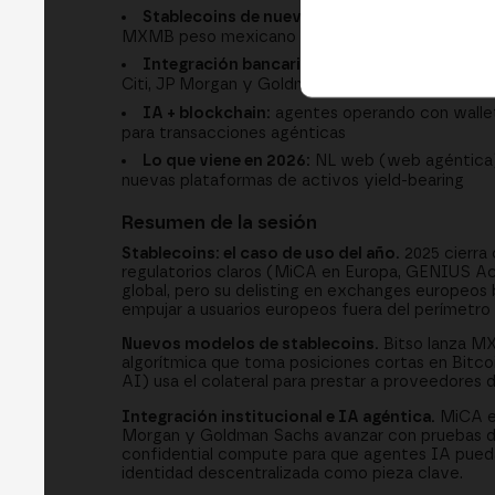
Stablecoins de nueva generación:
Ethena alg
MXMB peso mexicano de Bitso sobre Arbitrum
Integración bancaria con MiCA:
Bit2Me ofrec
Citi, JP Morgan y Goldman Sachs
IA + blockchain:
agentes operando con wallets
para transacciones agénticas
Lo que viene en 2026:
NL web (web agéntica), 
nuevas plataformas de activos yield-bearing
Resumen de la sesión
Stablecoins: el caso de uso del año.
2025 cierra
regulatorios claros (MiCA en Europa, GENIUS Ac
global, pero su delisting en exchanges europeos 
empujar a usuarios europeos fuera del perímetro 
Nuevos modelos de stablecoins.
Bitso lanza MX
algorítmica que toma posiciones cortas en Bitc
AI) usa el colateral para prestar a proveedores 
Integración institucional e IA agéntica.
MiCA en
Morgan y Goldman Sachs avanzar con pruebas de
confidential compute para que agentes IA puedan
identidad descentralizada como pieza clave.