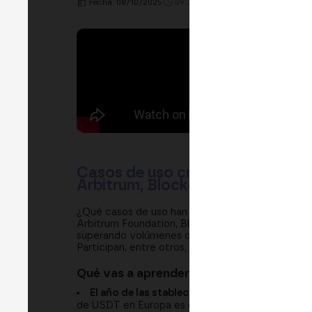
Fecha: 08/10/2025
09:30h. - 10:00h.
LUGAR: MAIN
Casos de uso cripto en 2025: sta
Arbitrum, Blockdaemon y Micro
¿Qué casos de uso han salvado el año en cripto
Arbitrum Foundation, Blockdaemon y Microsoft re
superando volúmenes de Visa y Mastercard— y lo
Participan, entre otros, partnerships de Bit2Me 
Qué vas a aprender
El año de las stablecoins:
cómo MiCA en Europa
de USDT en Europa es controversial