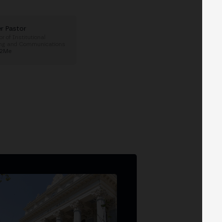
er Pastor
or of Institutional
ing and Communications
t2Me