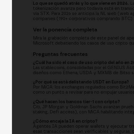
Lo que se quedó atrás y lo que viene en 2026.
La
tokenización avanza pero todavía está en trans
vía STX. Para 2026 se anticipa la NL web (web a
companies (190+ corporativos comprando BTC) y
Ver la ponencia completa
Mira la grabación completa de este panel de ap
Microsoft debatiendo los casos de uso cripto qu
Preguntas frecuentes
¿Cuál ha sido el caso de uso cripto del año en 
Las stablecoins, consolidadas por el GENIUS A
diseños como Ethena, USDA y MXMB de Bitso so
¿Por qué se está delistando USDT en Europa?
Por MiCA: los exchanges regulados como Bit2Me h
como un punto a revisar para no empujar usuarios
¿Qué hacen los bancos tier-1 con cripto?
Citi, JP Morgan y Goldman Sachs avanzan prueb
staking, DeFi access), con MiCA habilitando inte
¿Cómo encaja la IA en cripto?
Agentes IA pueden operar wallets y ejecutar tra
esas transacciones sean verificables y seguras,