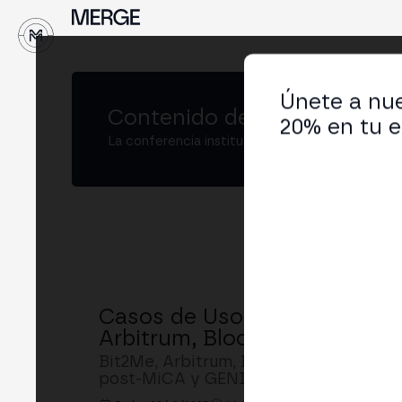
↓
Únete a nue
Contenido de
MERGE Madrid
20% en tu e
La conferencia institucional de cripto y Web3
Casos de Uso Cripto en 2025:
Arbitrum, Blockdaemon y Mi
Bit2Me, Arbitrum, Blockdaemon y Micros
post-MiCA y GENIUS Act, tokenización,