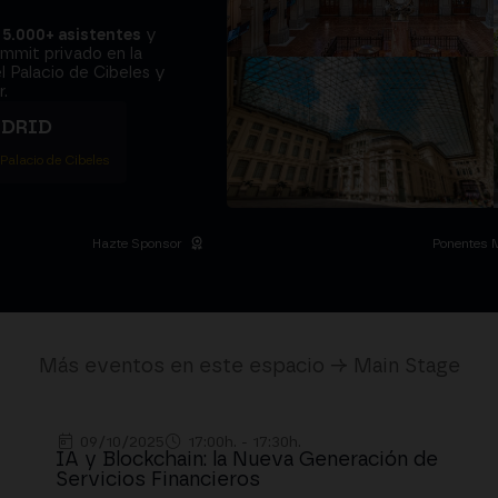
a
5.000+ asistentes
y
ummit privado en la
l Palacio de Cibeles y
.
ADRID
 Palacio de Cibeles
Hazte Sponsor
Ponentes 
Más eventos en este espacio → Main Stage
09/10/2025
17:00h. - 17:30h.
IA y Blockchain: la Nueva Generación de
Servicios Financieros