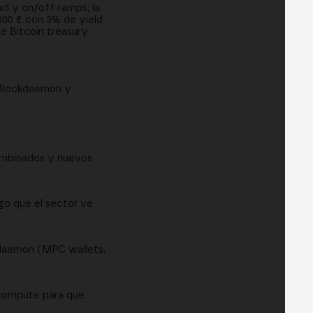
d y on/off-ramps; la
000 € con 3% de yield
e Bitcoin treasury
 Blockdaemon y
ombinados y nuevos
go que el sector ve
kdaemon (MPC wallets,
 compute para que