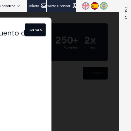
 nosotros
Tickets
Hazte Sponsor
Cerrar
uento del
5.000+
250+
2x
Asistentes
Ponentes
año
Volver
it2Me,
: stablecoins