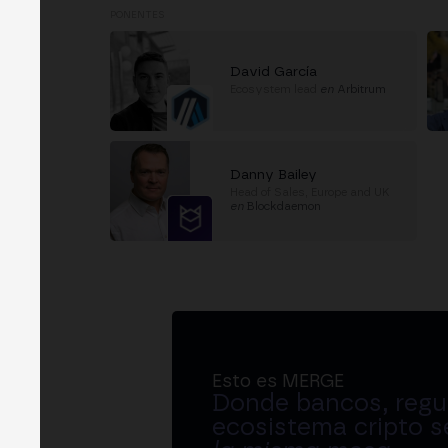
PONENTES
David García
Ecosystem lead
en
Arbitrum
Danny Bailey
Head of Sales, Europe and UK
en
Blockdaemon
Esto es MERGE
Donde bancos, regul
ecosistema cripto s