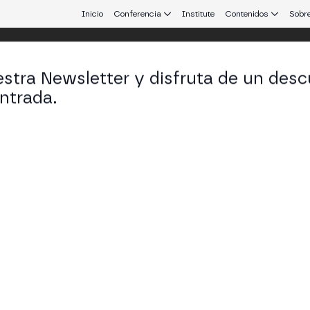
Inicio
Conferencia
Institute
Contenidos
Sobre
stra Newsletter y disfruta de un desc
 25
ntrada.
 que conecta Europa y Latinoamérica.
 Stablecoins, IA y Tokenización con B
crosoft
oft analizan los casos de uso que han marcado 2025
 agentes IA y Bitcoin treasuries