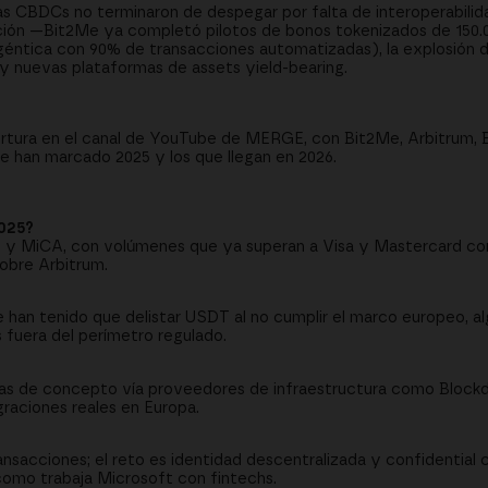
s CBDCs no terminaron de despegar por falta de interoperabilida
ición —Bit2Me ya completó pilotos de bonos tokenizados de 150.
géntica con 90% de transacciones automatizadas), la explosión d
 nuevas plataformas de assets yield-bearing.
ertura en el canal de YouTube de MERGE, con Bit2Me, Arbitrum,
e han marcado 2025 y los que llegan en 2026.
2025?
ct y MiCA, con volúmenes que ya superan a Visa y Mastercard c
bre Arbitrum.
an tenido que delistar USDT al no cumplir el marco europeo, al
 fuera del perímetro regulado.
as de concepto vía proveedores de infraestructura como Bloc
graciones reales en Europa.
nsacciones; el reto es identidad descentralizada y confidential
 como trabaja Microsoft con fintechs.