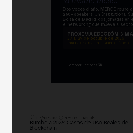
la misma mesa
.
Dos veces al año, MERGE reúne 
250+ speakers
. Un Institutional S
Bolsa de Madrid, dos jornadas en e
el networking que mueve al sector
PRÓXIMA EDICIÓN → M
27 al 29 de octubre de 2026
Institutional summit · Main conference ·
Comprar Entradas
09/10/2025
17:30h. - 18:00h.
Rumbo a 2026: Casos de Uso Reales de
Blockchain