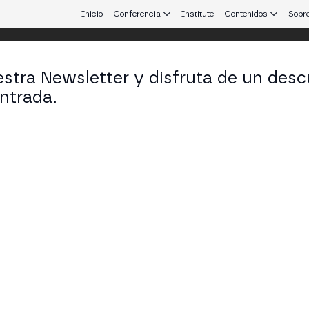
Inicio
Conferencia
Institute
Contenidos
Sobre
stra Newsletter y disfruta de un desc
 Aires
ntrada.
 que conecta Europa y Latinoamérica.
 Está Construyendo un Mundo Mejor
 TECH STAGE