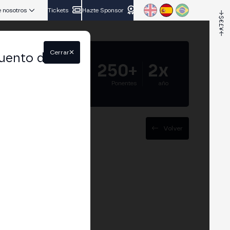
 nosotros
Tickets
Hazte Sponsor
Cerrar
uento del
5.000+
250+
2x
Asistentes
Ponentes
año
Volver