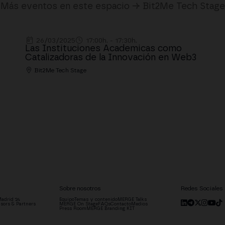
Más eventos en este espacio → Bit2Me Tech Stage
26/03/2025
17:00h. - 17:30h.
Las Instituciones Academicas como
Catalizadoras de la Innovación en Web3
Bit2Me Tech Stage
Sobre nosotros
Redes Sociales
adrid '24
Equipo
Temas y contenido
MERGE Talks
sors & Partners
MERGE On Stage
FAQs
Contacto
Medios
Press Room
MERGE Branding KIT