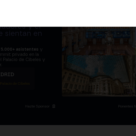
adores y el
e sientan en
a
5.000+ asistentes
y
ummit privado en la
l Palacio de Cibeles y
.
ADRID
 Palacio de Cibeles
Hazte Sponsor
Ponentes 