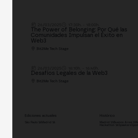
26/03/2025
17:30h. - 18:00h.
The Power of Belonging: Por Qué las
Comunidades Impulsan el Éxito en
Web3
Bit2Me Tech Stage
26/03/2025
16:10h. - 16:40h.
Desafíos Legales de la Web3
Bit2Me Tech Stage
Ediciones actuales
Histórico
São Paulo '26
Madrid '26
Madrid '25
Buenos Aires '25
M
Hackathon '26
Speakers
Spon