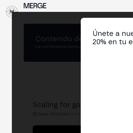
↓
Únete a nue
Contenido de
MERGE Buenos
20% en tu e
La conferencia institucional de cripto y Web3
Scaling for good: Cómo BSV
Fecha: 25/03/2025
11:10h. - 11:30h.
LUGAR: BIT2ME