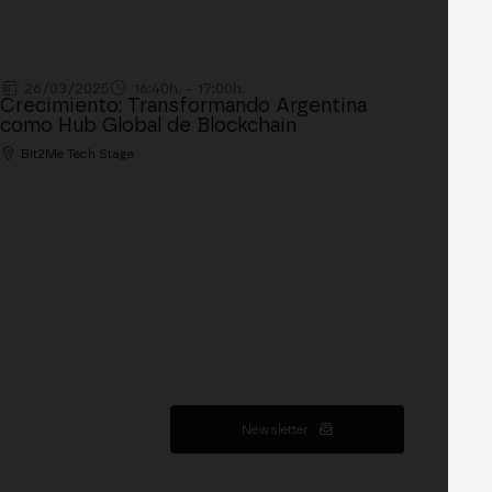
26/03/2025
16:40h. - 17:00h.
Crecimiento: Transformando Argentina
como Hub Global de Blockchain
Bit2Me Tech Stage
Newsletter