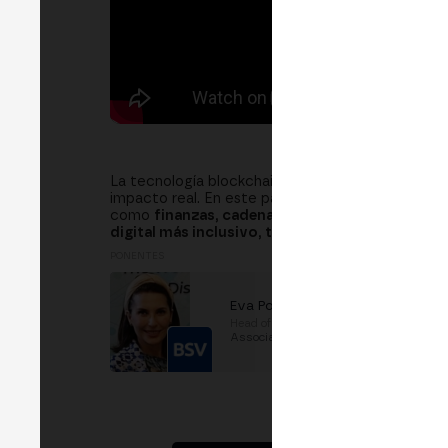
La tecnología blockchain tiene el potencial de g
impacto real. En este panel, exploraremos cómo
como
finanzas, cadena de suministro, gobernan
digital más inclusivo, transparente y eficiente
p
PONENTES
Eva Porras
Head of Education
en
BSV
Association