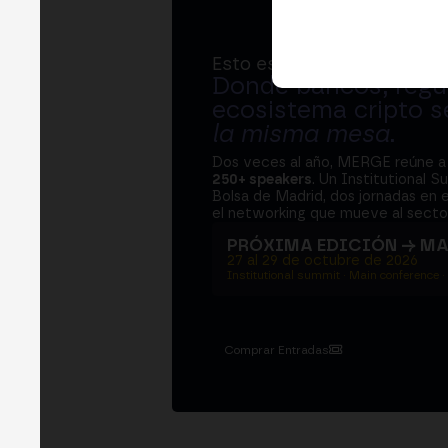
Esto es MERGE
Donde bancos, regul
ecosistema cripto s
la misma mesa
.
Dos veces al año, MERGE reúne 
250+ speakers
. Un Institutional S
Bolsa de Madrid, dos jornadas en e
el networking que mueve al sector
PRÓXIMA EDICIÓN → M
27 al 29 de octubre de 2026
Institutional summit · Main conference ·
Comprar Entradas