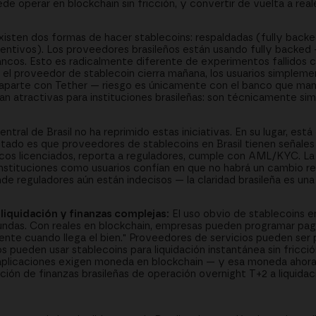
ede operar en blockchain sin fricción, y convertir de vuelta a real
isten dos formas de hacer stablecoins: respaldadas (fully back
ntivos). Los proveedores brasileños están usando fully backed 
 bancos. Esto es radicalmente diferente de experimentos fallidos
si el proveedor de stablecoin cierra mañana, los usuarios simpleme
raparte con Tether — riesgo es únicamente con el banco que mant
tan atractivas para instituciones brasileñas: son técnicamente si
tral de Brasil no ha reprimido estas iniciativas. En su lugar, est
ultado es que proveedores de stablecoins en Brasil tienen señales 
s licenciados, reporta a reguladores, cumple con AML/KYC. La c
stituciones como usuarios confían en que no habrá un cambio re
nde reguladores aún están indecisos — la claridad brasileña es un
 liquidación y finanzas complejas:
El uso obvio de stablecoins e
undas. Con reales en blockchain, empresas pueden programar pago
nte cuando llega el bien." Proveedores de servicios pueden ser
 pueden usar stablecoins para liquidación instantánea sin fricci
as aplicaciones exigen moneda en blockchain — y esa moneda ahora
mación de finanzas brasileñas de operación overnight T+2 a liquida