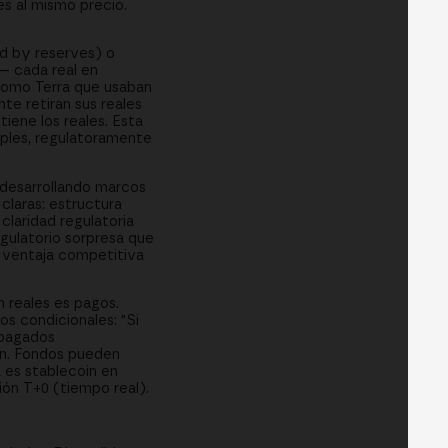
es al mismo precio.
ed by reserves) o
— cada real en
 como Terra que usaban
nte retiran sus reales
iene los reales. Esta
mples, regulatoramente
á desarrollando marcos
claras: estructura
laridad regulatoria
gulatorio sorpresa que
a ventaja competitiva
n reales es pagos.
s condicionales: "Si
 pagados
ón. Fondos pueden
 es stablecoin en
ción T+0 (tiempo real).