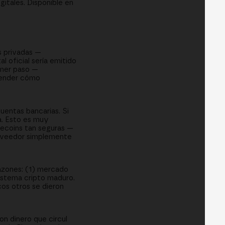
itales. Disponible en
s privadas —
l oficial sería emitido
imer paso —
render cómo
uentas bancarias. Si
a. Esto es muy
blecoins tan seguras —
roveedor simplemente
azones: (1) mercado
istema cripto maduro.
os otros se dieron
on dinero que circul