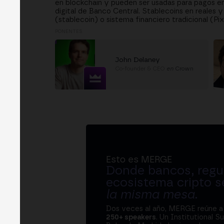
en blockchain y pueden ser usadas para pagos ent
digital de Banco Central. Stablecoins en reales y
(stablecoin) o sistema financiero tradicional (Pix
PONENTES
John Delaney
Co-founder & CEO
en
Crown
Esto es MERGE
Donde bancos, regul
ecosistema cripto s
la misma mesa
.
Dos veces al año, MERGE reúne 
250+ speakers
. Un Institutional S