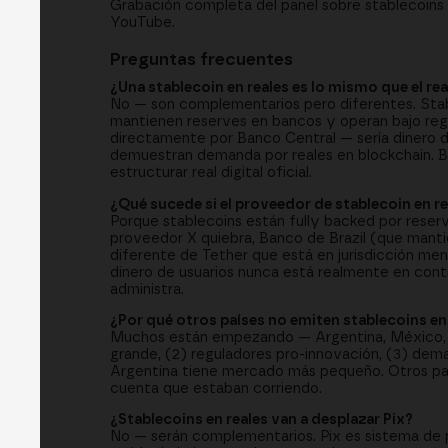
Grabación completa del panel sobre stablecoins e
YouTube.
Preguntas frecuentes
¿Una stablecoin en reales es lo mismo que el rea
No — son complementarios pero diferentes. Stabl
mantienen reserves en bancos y operan bajo regula
directamente por Banco Central — sería dinero de
demuestran demanda por reales en blockchain. 
estructurar real digital oficial.
¿Qué sucede si el proveedor de stablecoin en re
Porque stablecoins están fully backed por reserve
proveedor X quiebra, Banco de Brazil (que manti
diferente de Tether que está en jurisdicción men
dinero de usuarios nunca está realmente en con
administra.
¿Por qué otros países no emiten stablecoins e
Muchos están empezando — Argentina, México, C
grande, (2) reguladores pro-innovación, (3) dem
Argentina tiene mercado más pequeño. Otros país
cuenta que estaban corriendo.
¿Stablecoins en reales van a desplazar Pix?
No — serán complementarios. Pix es sistema de pa