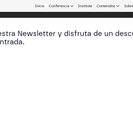
Inicio
Conferencia
Institute
Contenidos
Sobre
stra Newsletter y disfruta de un desc
ulo
ntrada.
 que conecta Europa y Latinoamérica.
Local: Cómo Brasil Está Liderando la
nados en Reales
ecoins respaldadas por moneda local para preservar l
s