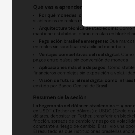
Qué vas a aprender
Por qué monedas locales importan:
Por qué s
stablecoins en reales resuelven ese problema
Arquitectura técnica de stablecoins:
Cómo fu
mantiene estabilidad, cómo circulan en blockcha
Regulación brasileña emergente:
Qué marcos r
en reales sin sacrificar estabilidad monetaria
Ventajas competitivas del real digital:
Cómo st
pagos entre países sin conversión de moneda
Aplicaciones más allá de pagos:
Cómo stableco
financieros complejos sin exposición a volatilida
Visión de futuro: el real digital como infraes
emitido por Banco Central de Brasil
Resumen de la sesión
La hegemonía del dólar en stablecoins — y por qu
en USDT (Tether en dólares) o USDC (Circle en dól
dólares, depositar en Tether, transferir en block
fricción, spreads de cambio y riesgo de volatili
constante a riesgo de cambio. Brasil vio una opo
El resultado es que instituciones brasileñas ahor