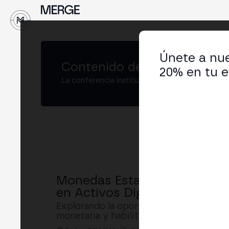
Únete a nue
Contenido de
MERGE São Pa
20% en tu e
La conferencia institucional de cripto y Web3
Monedas Estables en Moneda 
en Activos Digitales Denomi
Explorando la oportunidad de las stabl
monetaria y habilitar pagos inteligente