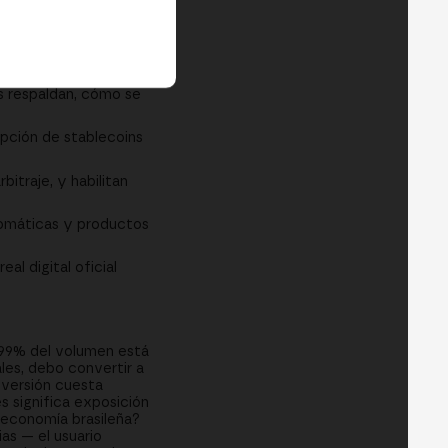
icanas y cómo
s respaldan, cómo se
opción de stablecoins
bitraje, y habilitan
utomáticas y productos
al digital oficial
 99% del volumen está
les, debo convertir a
onversión cuesta
s significa exposición
a economía brasileña?
as — el usuario