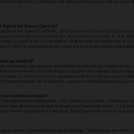
n moneda local y liderazgo de Brasil en innovación de activos dig
l digital del Banco Central?
ecoins en reales (USDBRL, otros) son emitidas por institucione
ción pero no son emitidas por autoridad monetaria. El real digita
 banco central en forma digital. Stablecoins en reales son el pr
Banco Central probablemente usará estos experimentos para ap
ales se quiebra?
s en bancos, los usuarios simplemente retiran sus reales de las c
ene las reserves) retorna dinero a usuarios de manera automátic
os clara. La estructura fully-backed en Brasil es lo que hace sta
trol del proveedor de stablecoin, está en cuenta bancaria que p
n sus monedas locales?
olombia están explorando. Pero Brasil ha tomado ventaja por r
anda real de empresas que trabajan internacionalmente, (4) ecos
es tienen reguladores indecisos. Brasil ganó una carrera que poc
gos entre cuentas bancarias brasileñas. Stablecoins en reales s