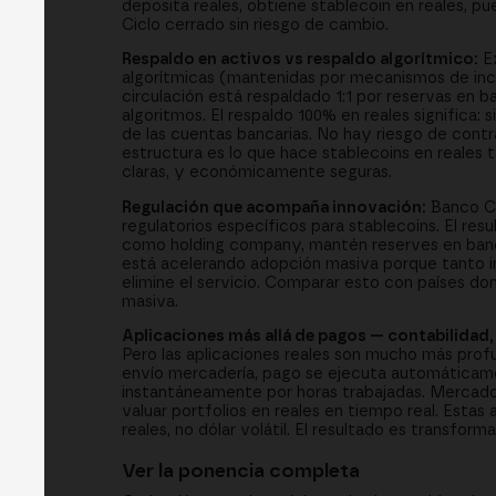
deposita reales, obtiene stablecoin en reales, pu
Ciclo cerrado sin riesgo de cambio.
Respaldo en activos vs respaldo algorítmico:
Ex
algorítmicas (mantenidas por mecanismos de ince
circulación está respaldado 1:1 por reservas en
algoritmos. El respaldo 100% en reales significa: 
de las cuentas bancarias. No hay riesgo de cont
estructura es lo que hace stablecoins en reales 
claras, y económicamente seguras.
Regulación que acompaña innovación:
Banco Cen
regulatorios específicos para stablecoins. El res
como holding company, mantén reserves en banco
está acelerando adopción masiva porque tanto in
elimine el servicio. Comparar esto con países do
masiva.
Aplicaciones más allá de pagos — contabilidad,
Pero las aplicaciones reales son mucho más prof
envío mercadería, pago se ejecuta automáticame
instantáneamente por horas trabajadas. Mercados
valuar portfolios en reales en tiempo real. Est
reales, no dólar volátil. El resultado es transfor
Ver la ponencia completa