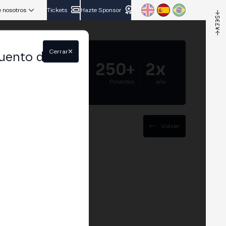
 nosotros
Tickets
Hazte Sponsor
Cerrar
uento del
5.000+
250+
2x
Asistentes
Ponentes
año
Volver
 Innovación
a soberanía