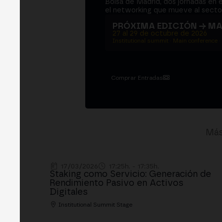
Bolsa de Madrid, dos jornadas en e
el networking que mueve al sector
PRÓXIMA EDICIÓN → M
27 al 29 de octubre de 2026
Institutional summit · Main conference ·
Comprar Entradas
Más
17/03/2026
17:25h. - 17:35h.
Staking como Servicio: Generación de
Rendimiento Pasivo en Activos
Digitales
Institutional Summit Stage