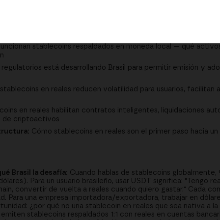
tablecoins en dólares crean fricción para economías latinoamer
ncionan stablecoins respaldados en moneda local — qué activo
in
egulatorios está desarrollando Brasil para permitir emisión y ad
ablecoins en reales reducen volatilidad para usuarios, facilitan ar
ins en reales habilitan contratos inteligentes, liquidaciones a
d de criptoactivos
tructura:
Cómo stablecoins en reales son el primer paso hacia un re
é Brasil la desafía:
Cuando hablas de stablecoins globalmente,
ares). Para un usuario brasileño, usar USDT significa: "Tengo rea
chain, convertir de vuelta a reales cuando quiero gastar." Cada c
dad. Para una empresa importadora/exportadora, trabajar en dólare
rtunidad: ¿por qué no una stablecoin en reales que sea nativa a l
a emiten stablecoins respaldados 1:1 con reales en cuentas bancari