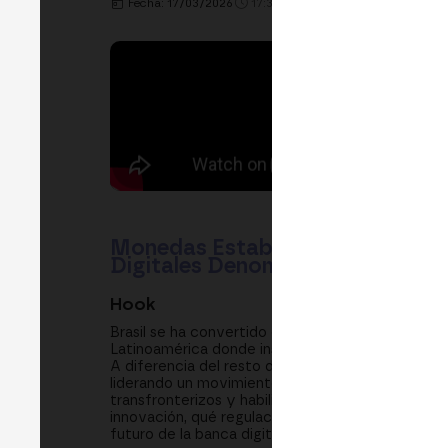
Fecha: 17/03/2026
17:35h. - 18:00h.
LUGAR: INSTI
Monedas Estables en Moneda Loc
Digitales Denominados en Reale
Hook
Brasil se ha convertido en el laboratorio global
Latinoamérica donde instituciones financieras e
A diferencia del resto del mundo donde el dóla
liderando un movimiento hacia monedas estables
transfronterizos y habilitan nuevas categorías de
innovación, qué regulación está emergiendo, cómo
futuro de la banca digital en Latinoamérica.