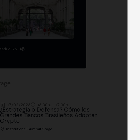
Madrid '26
tage
17/03/2026
16:30h. - 17:00h.
¿Estrategia o Defensa? Cómo los
Grandes Bancos Brasileños Adoptan
Crypto
Institutional Summit Stage