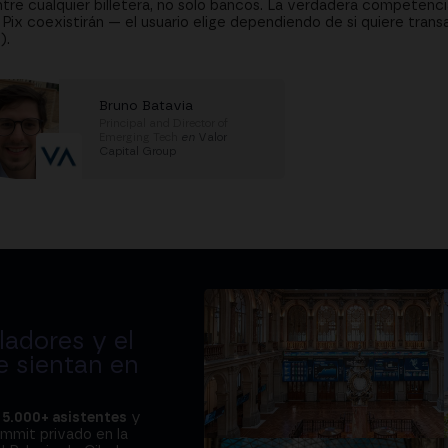
re cualquier billetera, no solo bancos. La verdadera competencia
 Pix coexistirán — el usuario elige dependiendo de si quiere tran
).
Bruno Batavia
Principal and Director of
Emerging Tech
en
Valor
Capital Group
adores y el
e sientan en
a
5.000+ asistentes
y
ummit privado en la