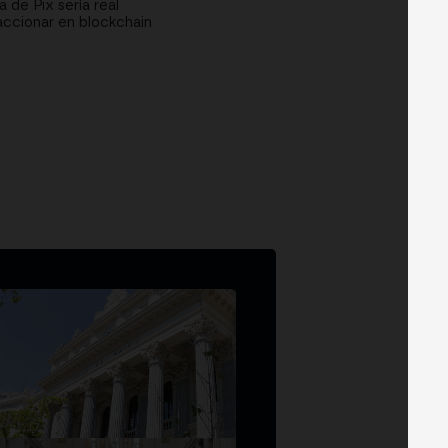
 de Pix sería real
saccionar en blockchain