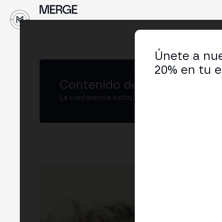
↓
Únete a nue
20% en tu e
Contenido de MERGE
La conferencia institucional de cripto y Web3
Fe
Co-
LIN