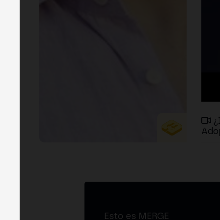
¿
Adop
Esto es MERGE