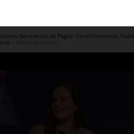
róxima Generación de Pagos Transfronterizos: Stabl
tica
— MERGE SÃO PAULO