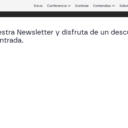
Inicio
Conferencia
Institute
Contenidos
Sobre
stra Newsletter y disfruta de un desc
ntrada.
 que conecta Europa y Latinoamérica.
derico Damián Goldberg
founder & CEO en Manteca
KEDIN