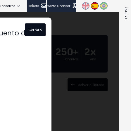
 nosotros
Tickets
Hazte Sponsor
Cerrar
uento del
5.000+
250+
2x
Asistentes
Ponentes
año
Volver al listado