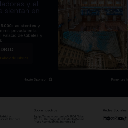
adores y el
e sientan en
a
5.000+ asistentes
y
ummit privado en la
l Palacio de Cibeles y
.
ADRID
 Palacio de Cibeles
Hazte Sponsor
Ponentes 
Sobre nosotros
Redes Sociales
adrid '24
Equipo
Temas y contenido
MERGE Talks
sors & Partners
MERGE On Stage
FAQs
Contacto
Medios
Press Room
MERGE Branding KIT