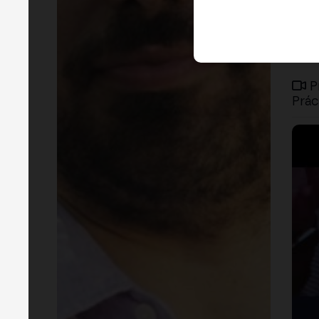
P
Prác