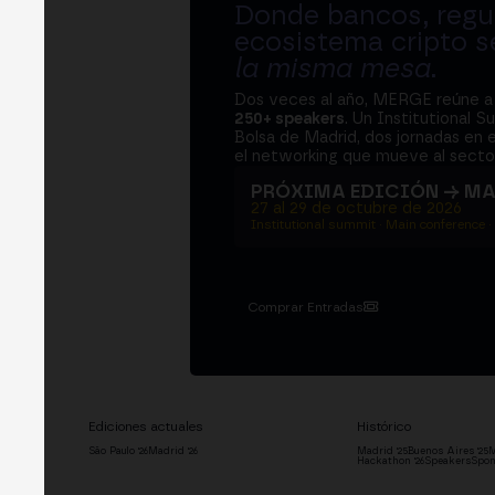
Donde bancos, regul
ecosistema cripto s
la misma mesa
.
Dos veces al año, MERGE reúne 
250+ speakers
. Un Institutional S
Bolsa de Madrid, dos jornadas en e
el networking que mueve al sector
PRÓXIMA EDICIÓN → M
27 al 29 de octubre de 2026
Institutional summit · Main conference ·
Comprar Entradas
Ediciones actuales
Histórico
São Paulo '26
Madrid '26
Madrid '25
Buenos Aires '25
M
Hackathon '26
Speakers
Spon