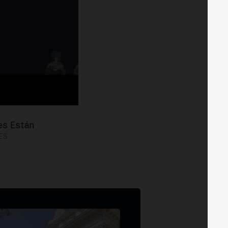
es Están
ES