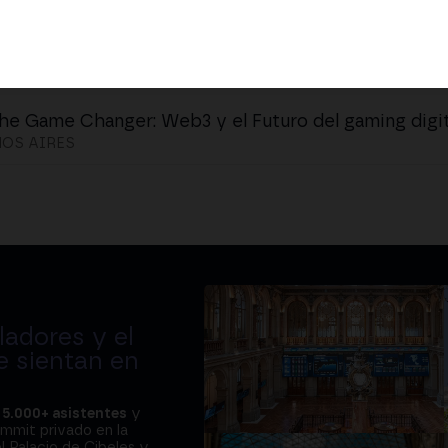
he Game Changer: Web3 y el Futuro del gaming digit
OS AIRES
adores y el
e sientan en
a
5.000+ asistentes
y
ummit privado en la
l Palacio de Cibeles y