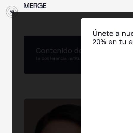
↓
Únete a nue
20% en tu e
Contenido de MERGE
La conferencia institucional de cripto y Web3
Lea
Boar
LIN