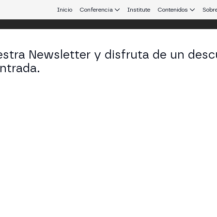
Inicio
Conferencia
Institute
Contenidos
Sobre
stra Newsletter y disfruta de un desc
ntrada.
 que conecta Europa y Latinoamérica.
h Callon-Butler
d Member en Blockchain Game Alliance
KEDIN