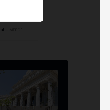
al
— MERGE