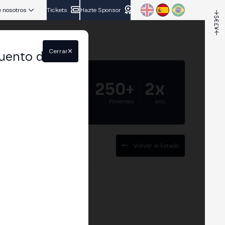
 nosotros
Tickets
Hazte Sponsor
Cerrar
uento del
5.000+
250+
2x
Asistentes
Ponentes
año
Volver al listado