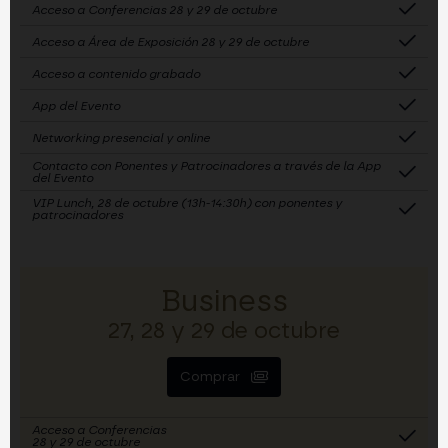
Acceso a Conferencias 28 y 29 de octubre
Acceso a Área de Exposición 28 y 29 de octubre
Acceso a contenido grabado
App del Evento
Networking presencial y online
Contacto con Ponentes y Patrocinadores a través de la App
del Evento
VIP Lunch, 28 de octubre (13h-14:30h) con ponentes y
patrocinadores
Business
27, 28 y 29 de octubre
Comprar
Acceso a Conferencias
28 y 29 de octubre