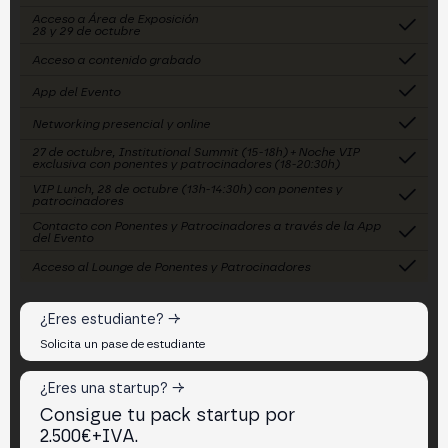
Acceso a Área de Exposición
28 y 29 de octubre
Acceso a contenido grabado
App del Evento
Networking presencial y online
27 de octubre, Institutional Summit (15-18h) + Noche VIP
exclusiva con ponentes y patrocinadores (18-20:30h)
VIP Lunch, 28 de octubre (13h-14:30h) con ponentes y
patrocinadores
Contacto con Ponentes y Patrocinadores a través de la App
del Evento
Acceso al Lounge de Ponentes y Patrocinadores
¿Eres estudiante? →
Solicita un pase de estudiante
¿Eres una startup? →
Consigue tu pack startup por
2.500€+IVA.