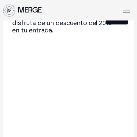
Únete a nuestra Newsletter y
Cerrar
disfruta de un descuento del 20%
en tu entrada.
Entradas
En MERGE, ofrecemos cinco tipos de entradas para
diferentes necesidades, lo que te permite elegir el que
mejor se ajuste a tus preferencias y presupuesto.
Discover Pass Day 1
Sólo 28 de octubre
Comprar
Sólo 28 de octubre.
Acceso a Conferencias
Desde las 09:00h.