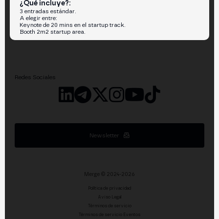
¿Qué incluye?:
3 entradas estándar.
A elegir entre:
Keynote de 20 mins en el startup track.
Booth 2m2 startup area.
Redes Sociales
Newsletter
Merge © 2024-2026
Política de privacidad
Aviso Legal
Términos de servicio
Términos de servicio Eventos