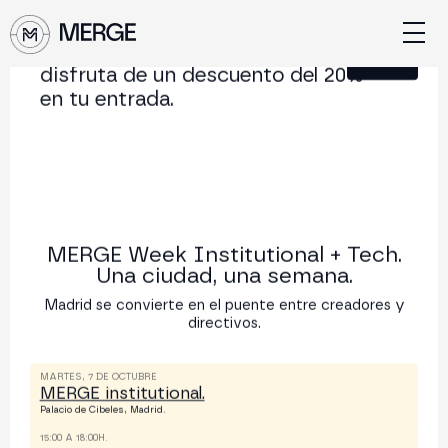
Únete a nuestra Newsletter y
Cerrar
disfruta de un descuento del 20%
en tu entrada.
MERGE INSTITUTIONAL
MERGE CONFERENCE
Martes 17/03/2026
Miércoles 18/03/202
MERGE Week Institutional + Tech.
Una ciudad, una semana.
Madrid se convierte en el puente entre creadores y
directivos.
MARTES, 7 DE OCTUBRE
MERGE institutional.
Palacio de Cibeles, Madrid.
15:00 A 18:00H.