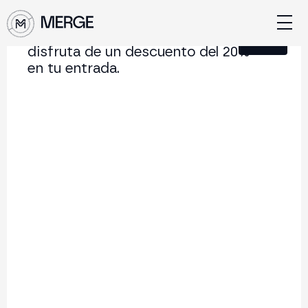
Únete a nuestra Newsletter y
Cerrar
disfruta de un descuento del 20%
en tu entrada.
Tech Summit MERGE Madrid.
Viernes, 10 de octubre de 2025.
Más de 300 desarrolladores y profesionales
tecnológicos en colaboración con universidades,
escuelas de programación y comunidades Web3.
Hazte Sponsor
Tickets
Un evento de jornada completa dedicado al
ecosistema de desarrollo y tecnología de Web3,
blockchain e innovación digital. Coorganizado con
universidades líderes, escuelas bootcamp y
comunidades de protocolos, la cumbre reúne a más de
300 desarrolladores, constructores y tecnólogos de
toda Europa y LatAm.
Ponentes destacados de ediciones anteriores: