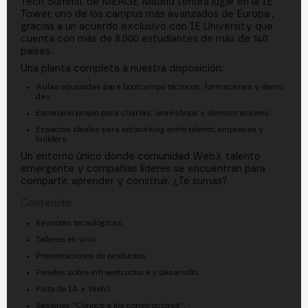
Tech Summit de MERGE Madrid tendrá lugar en la IE
Tower, uno de los campus más avanzados de Europa ,
gracias a un acuerdo exclusivo con IE University que
cuenta con más de 8.000 estudiantes de más de 140
países.
Una planta completa a nuestra disposición:
Aulas equipadas para bootcamps técnicos, formaciones y demo
day.
Escenario propio para charlas, workshops y demostraciones.
Espacios ideales para networking entre talento, empresas y
builders.
Un entorno único donde comunidad Web3, talento
emergente y compañías líderes se encuentran para
compartir, aprender y construir. ¿Te sumas?
Contenido:
Keynotes tecnológicas.
Talleres en vivo.
Presentaciones de productos.
Paneles sobre infraestructura y desarrollo.
Pista de IA x Web3.
Sesiones "Conoce a los constructores".