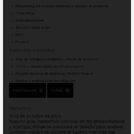
Networking para desarrolladores y equipos de producto.
Vibecoding
Interoperabilidad
Account Abstraction
MEV
Privacy
Asistentes esperados:
Más de 300 desarrolladores y líderes de producto.
CTOs y responsables de infraestructura.
Equipos técnicos de empresas Web3 y Fintech.
Fondos y aceleradoras tecnológicas.
Hazte Sponsor
Tickets
Hackathon:
11-12 de octubre de 2025.
Nuestro gran Hackathon con más de 100 desarrolladores
y startups, donde se planteará un desafío para resolver.
La mejor manera de encontrar talento mientras das