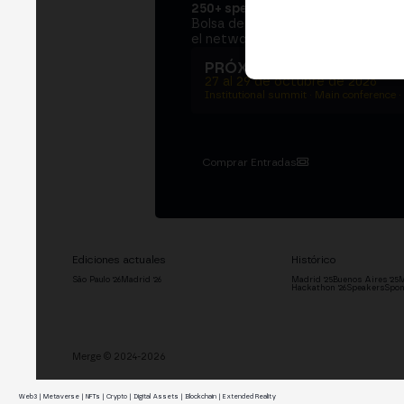
250+ speakers
. Un Institutional S
Bolsa de Madrid, dos jornadas en e
el networking que mueve al sector
PRÓXIMA EDICIÓN → M
27 al 29 de octubre de 2026
Institutional summit · Main conference ·
Comprar Entradas
Ediciones actuales
Histórico
São Paulo '26
Madrid '26
Madrid '25
Buenos Aires '25
M
Hackathon '26
Speakers
Spon
Merge © 2024-2026
Web3 | Metaverse | NFTs | Crypto | Digital Assets | Blockchain | Extended Reality