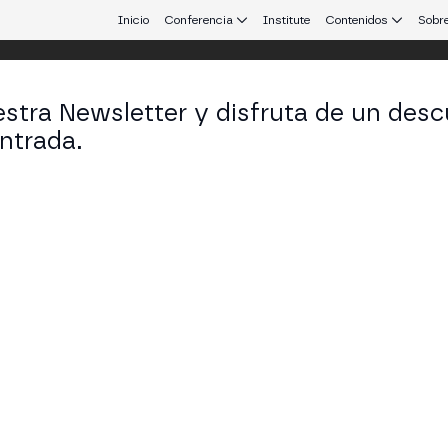
Inicio
Conferencia
Institute
Contenidos
Sobre
stra Newsletter y disfruta de un desc
ntrada.
 que conecta Europa y Latinoamérica.
founder en R3S3T
KEDIN