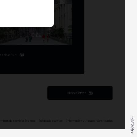
Madrid '26
Newsletter
rminos de servicio Eventos
Política de cookies
Información y riesgos identificados