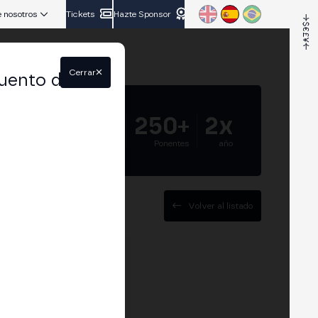
 nosotros
Tickets
Hazte Sponsor
Cerrar
uento del
5.000+
250+
2x
Asistentes
Ponentes
año
Volver al listado