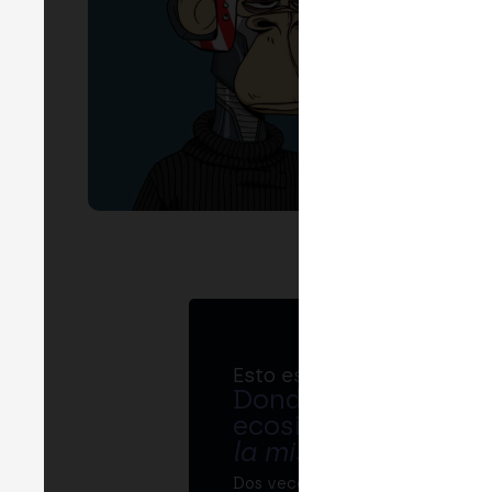
EVEN
I
en e
Esto es MERGE
Donde bancos, regul
ecosistema cripto s
la misma mesa
.
Dos veces al año, MERGE reúne 