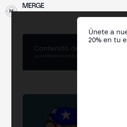
Únete a nue
20% en tu e
Contenido de MERGE
La conferencia institucional de cripto y Web3
æ
Co-
LIN