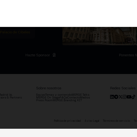
ummit privado en la
l Palacio de Cibeles y
.
ADRID
 Palacio de Cibeles
Hazte Sponsor
Ponentes 
Sobre nosotros
Redes Sociales
adrid '24
Equipo
Temas y contenido
MERGE Talks
sors & Partners
MERGE On Stage
FAQs
Contacto
Medios
Press Room
MERGE Branding KIT
Política de privacidad
Aviso Legal
Términos de servicio
Té