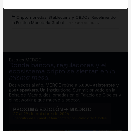
EVENTOS
Criptomonedas, Stablecoins y CBDCs: Redefiniendo
la Política Monetaria Global
— MERGE MADRID 24
Esto es MERGE
Donde bancos, reguladores y el
ecosistema cripto se sientan en
la
misma mesa
.
Dos veces al año, MERGE reúne a
5.000+ asistentes
y
250+ speakers
. Un Institutional Summit privado en la
Bolsa de Madrid, dos jornadas en el Palacio de Cibeles y
el networking que mueve al sector.
PRÓXIMA EDICIÓN → MADRID
27 al 29 de octubre de 2026
Institutional summit · Main conference · Palacio de Cibeles