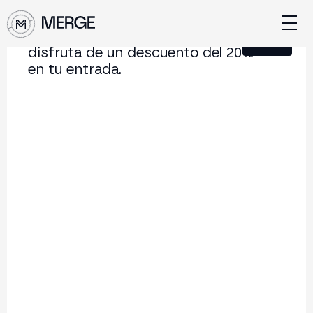
Únete a nuestra Newsletter y
Cerrar
disfruta de un descuento del 20%
en tu entrada.
Contenido de MERGE
La conferencia institucional de cripto y Web3 que
conecta Europa y Latinoamérica.
5.000+
250+
2x
Asistentes
Ponentes
año
Volver al listado