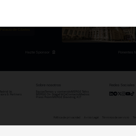
ummit privado en la
l Palacio de Cibeles y
.
ADRID
 Palacio de Cibeles
Hazte Sponsor
Ponentes 
Sobre nosotros
Redes Sociales
adrid '24
Equipo
Temas y contenido
MERGE Talks
sors & Partners
MERGE On Stage
FAQs
Contacto
Medios
Press Room
MERGE Branding KIT
Política de privacidad
Aviso Legal
Términos de servicio
Té