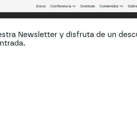
Inicio
Conferencia
Institute
Contenidos
Sobre
stra Newsletter y disfruta de un desc
ntrada.
 que conecta Europa y Latinoamérica.
varo Casado
 of Digital Assets & Blockchain en KPMG
KEDIN