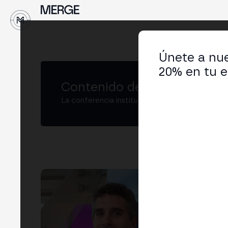
↓
Únete a nue
20% en tu e
Contenido de MERGE
La conferencia institucional de cripto y Web3
Al
Head
LIN