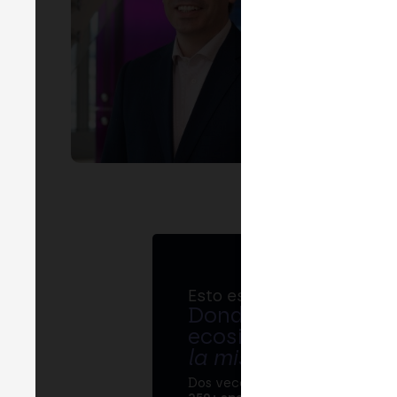
Esto es MERGE
Donde bancos, regul
ecosistema cripto s
la misma mesa
.
Dos veces al año, MERGE reúne 