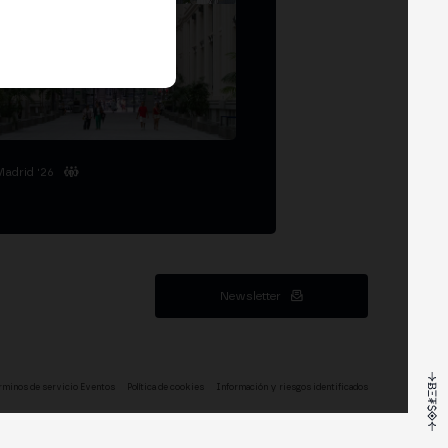
Madrid '26
Newsletter
rminos de servicio Eventos
Política de cookies
Información y riesgos identificados