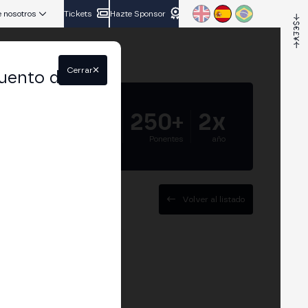
 nosotros
Tickets
Hazte Sponsor
Cerrar
uento del
5.000+
250+
2x
Asistentes
Ponentes
año
Volver al listado