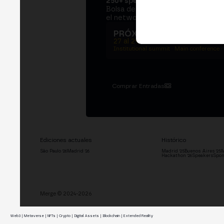
250+ speakers
. Un Institutional S
Bolsa de Madrid, dos jornadas en e
el networking que mueve al sector
PRÓXIMA EDICIÓN → M
27 al 29 de octubre de 2026
Institutional summit · Main conference ·
Comprar Entradas
Ediciones actuales
Histórico
São Paulo '26
Madrid '26
Madrid '25
Buenos Aires '25
M
Hackathon '26
Speakers
Spon
Merge © 2024-2026
Web3 | Metaverse | NFTs | Crypto | Digital Assets | Blockchain | Extended Reality