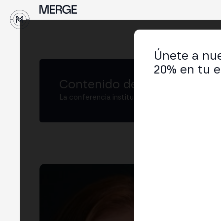
↓
Únete a nue
20% en tu e
Contenido de MERGE
La conferencia institucional de cripto y Web3
Am
Chie
LIN