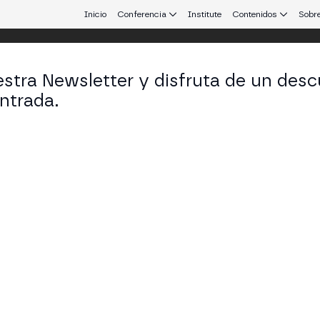
Inicio
Conferencia
Institute
Contenidos
Sobre
stra Newsletter y disfruta de un desc
ntrada.
 que conecta Europa y Latinoamérica.
anda Peçanha
f Compliance Officer en Trace Finance
KEDIN