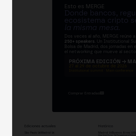
Esto es MERGE
Donde bancos, regul
ecosistema cripto s
la misma mesa
.
Dos veces al año, MERGE reúne 
250+ speakers
. Un Institutional S
Bolsa de Madrid, dos jornadas en e
el networking que mueve al sector
PRÓXIMA EDICIÓN → M
27 al 29 de octubre de 2026
Institutional summit · Main conference ·
Comprar Entradas
Ediciones actuales
Histórico
São Paulo '26
Madrid '26
Madrid '25
Buenos Aires '25
M
Hackathon '26
Speakers
Spon