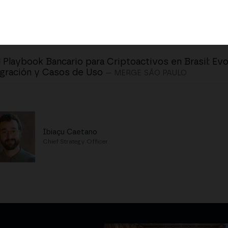
l Playbook Bancario para Criptoactivos en Brasil: Evo
gración y Casos de Uso
— MERGE SÃO PAULO
Ibiaçu Caetano
Chief Strategy Officer