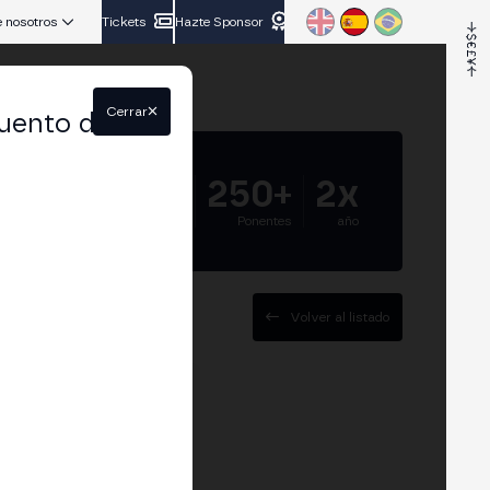
 nosotros
Tickets
Hazte Sponsor
Cerrar
uento del
5.000+
250+
2x
Asistentes
Ponentes
año
Volver al listado