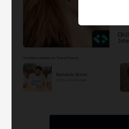
E
Inte
También trabajan en Trace Finance
Bernardo Brites
CEO & Co-Founder