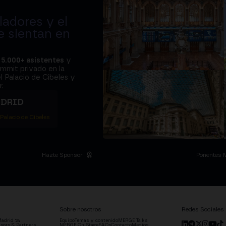
adores y el
e sientan en
a
5.000+ asistentes
y
ummit privado en la
l Palacio de Cibeles y
.
ADRID
 Palacio de Cibeles
Hazte Sponsor
Ponentes 
Sobre nosotros
Redes Sociales
adrid '24
Equipo
Temas y contenido
MERGE Talks
sors & Partners
MERGE On Stage
FAQs
Contacto
Medios