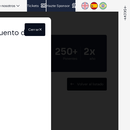
 nosotros
Tickets
Hazte Sponsor
Cerrar
uento del
5.000+
250+
2x
Asistentes
Ponentes
año
Volver al listado
al da União