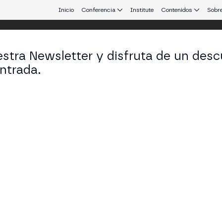
Inicio
Conferencia
Institute
Contenidos
Sobre
stra Newsletter y disfruta de un desc
ntrada.
 que conecta Europa y Latinoamérica.
 Paula Bez Batti
uradora da Fazenda Nacional en AGU - Advocacia-Ger
KEDIN