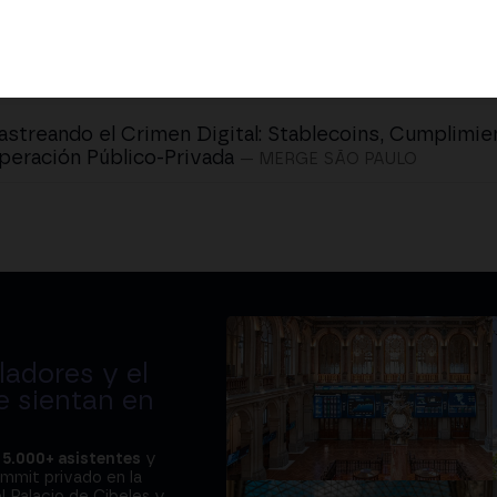
astreando el Crimen Digital: Stablecoins, Cumplimie
eración Público-Privada
— MERGE SÃO PAULO
adores y el
e sientan en
a
5.000+ asistentes
y
ummit privado en la
l Palacio de Cibeles y