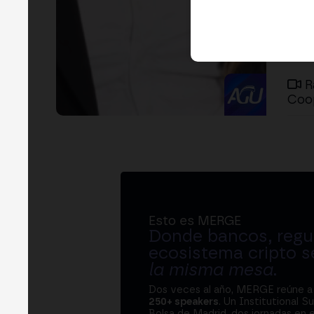
R
Coop
Esto es MERGE
Donde bancos, regul
ecosistema cripto s
la misma mesa
.
Dos veces al año, MERGE reúne 
250+ speakers
. Un Institutional S
Bolsa de Madrid, dos jornadas en e