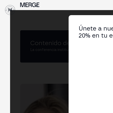
↓
Únete a nue
20% en tu e
Contenido de MERGE
La conferencia institucional de cripto y Web3
Ana
Proc
LIN