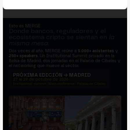
Esto es MERGE
Donde bancos, reguladores y el
ecosistema cripto se sientan en
la
misma mesa
.
Dos veces al año, MERGE reúne a
5.000+ asistentes
y
250+ speakers
. Un Institutional Summit privado en la
Bolsa de Madrid, dos jornadas en el Palacio de Cibeles y
el networking que mueve al sector.
PRÓXIMA EDICIÓN → MADRID
27 al 29 de octubre de 2026
Institutional summit · Main conference · Palacio de Cibeles