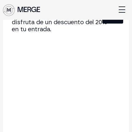
Únete a nuestra Newsletter y
Cerrar
disfruta de un descuento del 20%
en tu entrada.
Contenido de MERGE
La conferencia institucional de cripto y Web3 que
conecta Europa y Latinoamérica.
5.000+
250+
2x
Asistentes
Ponentes
año
Volver al listado