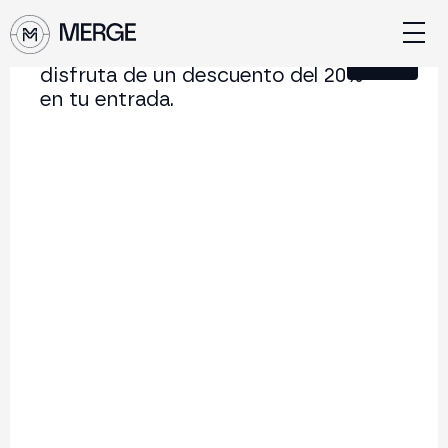
Únete a nuestra Newsletter y
Cerrar
disfruta de un descuento del 20%
en tu entrada.
Contenido de MERGE
La conferencia institucional de cripto y Web3 que
conecta Europa y Latinoamérica.
5.000+
250+
2x
Asistentes
Ponentes
año
Volver al listado