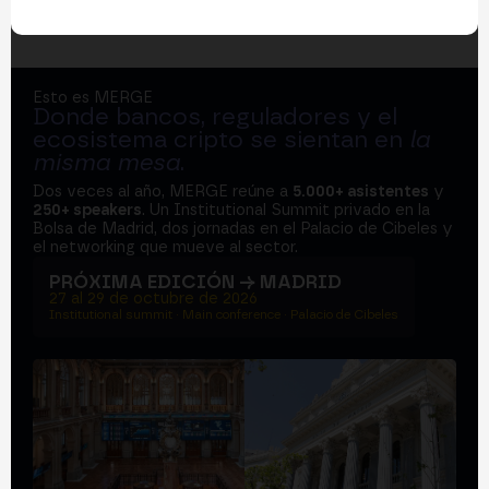
Esto es MERGE
Donde bancos, reguladores y el
ecosistema cripto se sientan en
la
misma mesa
.
Dos veces al año, MERGE reúne a
5.000+ asistentes
y
250+ speakers
. Un Institutional Summit privado en la
Bolsa de Madrid, dos jornadas en el Palacio de Cibeles y
el networking que mueve al sector.
PRÓXIMA EDICIÓN → MADRID
27 al 29 de octubre de 2026
Institutional summit · Main conference · Palacio de Cibeles