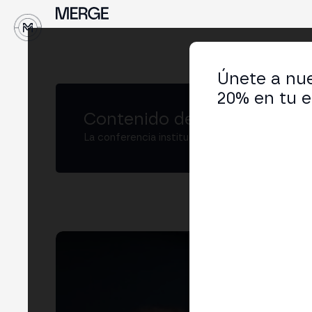
↓
Únete a nue
20% en tu e
Contenido de MERGE
La conferencia institucional de cripto y Web3
Br
Chie
LIN