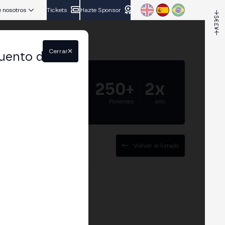
 nosotros
Tickets
Hazte Sponsor
Cerrar
uento del
5.000+
250+
2x
Asistentes
Ponentes
año
Volver al listado