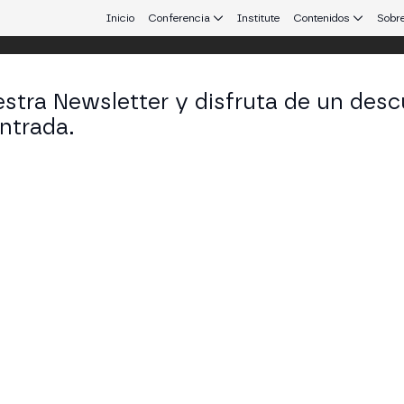
Inicio
Conferencia
Institute
Contenidos
Sobre
stra Newsletter y disfruta de un desc
ntrada.
 que conecta Europa y Latinoamérica.
uno Samora
f Product Officer en Matera
KEDIN