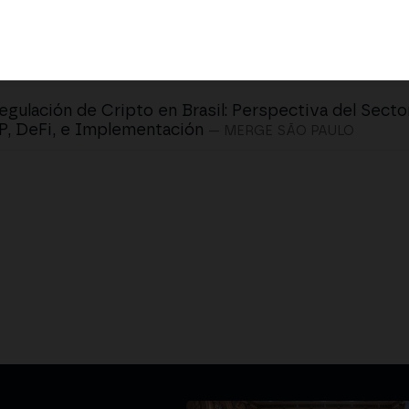
egulación de Cripto en Brasil: Perspectiva del Secto
, DeFi, e Implementación
— MERGE SÃO PAULO