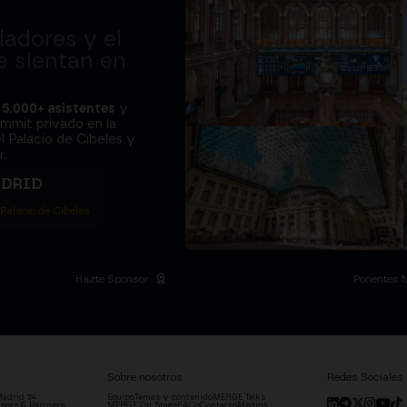
adores y el
e sientan en
a
5.000+ asistentes
y
ummit privado en la
l Palacio de Cibeles y
.
ADRID
 Palacio de Cibeles
Hazte Sponsor
Ponentes 
Sobre nosotros
Redes Sociales
adrid '24
Equipo
Temas y contenido
MERGE Talks
sors & Partners
MERGE On Stage
FAQs
Contacto
Medios