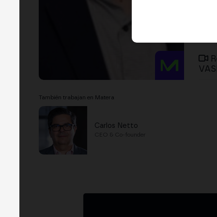
R
VASP
También trabajan en Matera
Carlos Netto
CEO & Co-founder