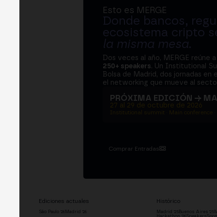
Esto es MERGE
Donde bancos, regul
ecosistema cripto s
la misma mesa
.
Dos veces al año, MERGE reúne 
250+ speakers
. Un Institutional S
Bolsa de Madrid, dos jornadas en e
el networking que mueve al sector
PRÓXIMA EDICIÓN → M
27 al 29 de octubre de 2026
Institutional summit · Main conference ·
Comprar Entradas
Ediciones actuales
Histórico
São Paulo '26
Madrid '26
Madrid '25
Buenos Aires '25
M
Hackathon '26
Speakers
Spon