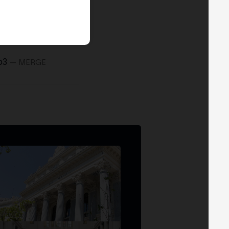
b3
— MERGE