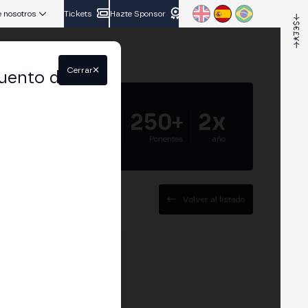
 nosotros
Tickets
Hazte Sponsor
Cerrar
uento del
5.000+
250+
2x
Asistentes
Ponentes
año
Volver al listado