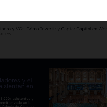
inero y VCs: Cómo Invertir y Captar Capital en We
ID 25
adores y el
e sientan en
a
5.000+ asistentes
y
ummit privado en la
l Palacio de Cibeles y