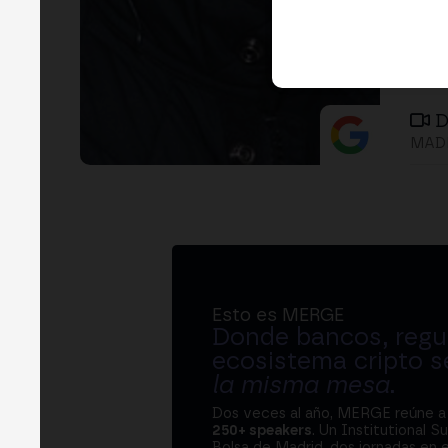
D
MADR
Esto es MERGE
Donde bancos, regul
ecosistema cripto s
la misma mesa
.
Dos veces al año, MERGE reúne 
250+ speakers
. Un Institutional S
Bolsa de Madrid, dos jornadas en e