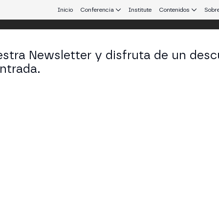
Inicio
Conferencia
Institute
Contenidos
Sobre
stra Newsletter y disfruta de un desc
ntrada.
 que conecta Europa y Latinoamérica.
los Barksdale
ure Capital Partnerships en Google
KEDIN