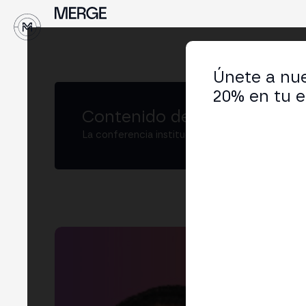
↓
Únete a nue
20% en tu e
Contenido de MERGE
La conferencia institucional de cripto y Web3
Car
Vent
LIN