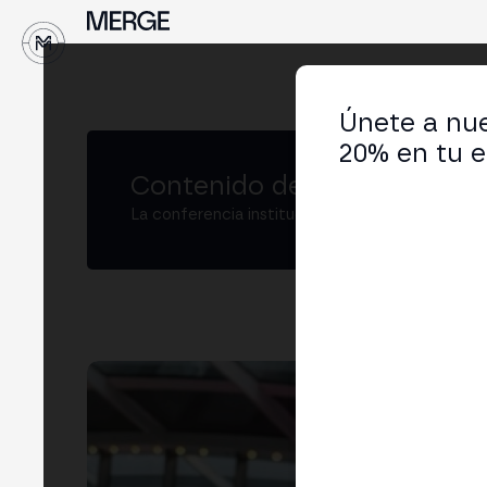
↓
Únete a nue
20% en tu e
Contenido de MERGE
La conferencia institucional de cripto y Web3
Da
Co-
LIN