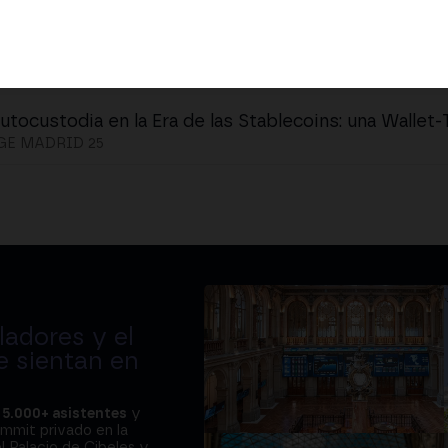
utocustodia en la Era de las Stablecoins: una Wallet-
E MADRID 25
adores y el
e sientan en
a
5.000+ asistentes
y
ummit privado en la
l Palacio de Cibeles y