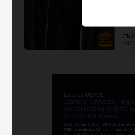
A
MERG
Esto es MERGE
Donde bancos, regul
ecosistema cripto s
la misma mesa
.
Dos veces al año, MERGE reúne 
250+ speakers
. Un Institutional S
Bolsa de Madrid, dos jornadas en e