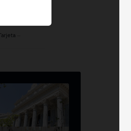
Tarjeta
—