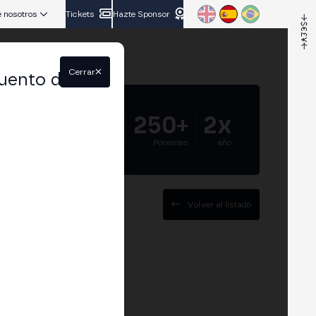
 nosotros
Tickets
Hazte Sponsor
Cerrar
uento del
5.000+
250+
2x
Asistentes
Ponentes
año
Volver al listado