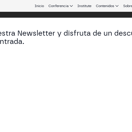
Inicio
Conferencia
Institute
Contenidos
Sobre
stra Newsletter y disfruta de un desc
ntrada.
 que conecta Europa y Latinoamérica.
nylo Rumiantsev
founder en United Network
KEDIN