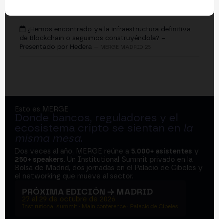
EVENTOS
¿Hemos encontrado ya la infraestructura definitiva
de Blockchain o seguimos construyéndola? –
Presentado por Hedera
— MERGE MADRID 25
Esto es MERGE
Donde bancos, reguladores y el
ecosistema cripto se sientan en
la
misma mesa
.
Dos veces al año, MERGE reúne a
5.000+ asistentes
y
250+ speakers
. Un Institutional Summit privado en la
Bolsa de Madrid, dos jornadas en el Palacio de Cibeles y
el networking que mueve al sector.
PRÓXIMA EDICIÓN → MADRID
27 al 29 de octubre de 2026
Institutional summit · Main conference · Palacio de Cibeles