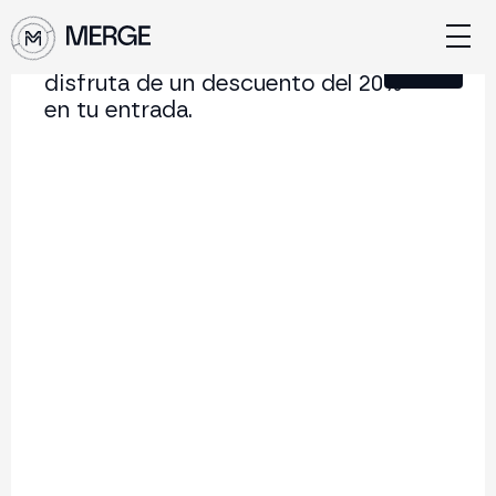
Únete a nuestra Newsletter y
Cerrar
disfruta de un descuento del 20%
en tu entrada.
Contenido de MERGE
La conferencia institucional de cripto y Web3 que
conecta Europa y Latinoamérica.
5.000+
250+
2x
Asistentes
Ponentes
año
Volver al listado