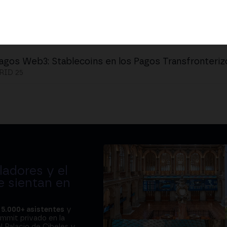
agos Web3: Stablecoins en los Pagos Transfronteriz
ID 25
adores y el
e sientan en
a
5.000+ asistentes
y
ummit privado en la
l Palacio de Cibeles y