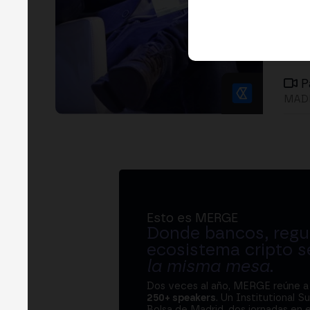
P
MADR
Esto es MERGE
Donde bancos, regul
ecosistema cripto s
la misma mesa
.
Dos veces al año, MERGE reúne 
250+ speakers
. Un Institutional S
Bolsa de Madrid, dos jornadas en e