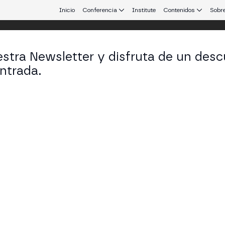
Inicio
Conferencia
Institute
Contenidos
Sobre
stra Newsletter y disfruta de un desc
ntrada.
 que conecta Europa y Latinoamérica.
teban Sadurni
ctor of Digital Assets & Blockchain en Checkout.co
KEDIN