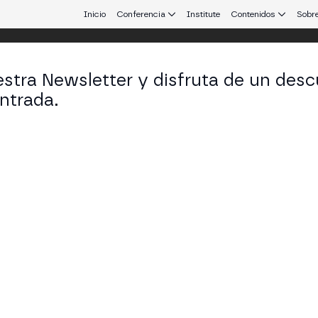
Inicio
Conferencia
Institute
Contenidos
Sobre
stra Newsletter y disfruta de un desc
ntrada.
 que conecta Europa y Latinoamérica.
erico Holzwarth
d of Governance en SEED Gov
KEDIN