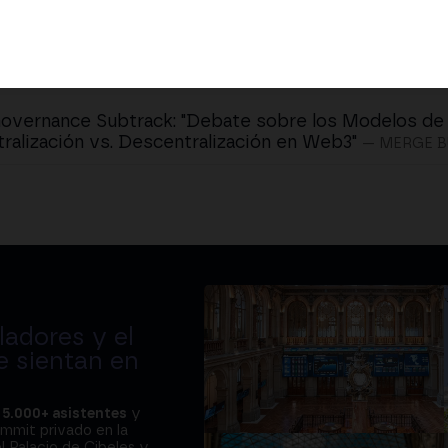
overnance Subtrack: "Debate sobre los Modelos de
ralización vs. Descentralización en Web3"
— MERGE B
adores y el
e sientan en
a
5.000+ asistentes
y
ummit privado en la
l Palacio de Cibeles y