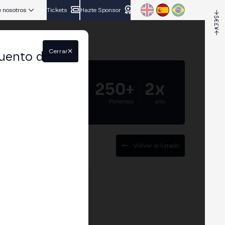
 nosotros
Tickets
Hazte Sponsor
Cerrar
uento del
5.000+
250+
2x
Asistentes
Ponentes
año
Volver al listado