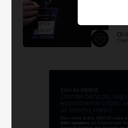
G
Cent
Esto es MERGE
Donde bancos, regul
ecosistema cripto s
la misma mesa
.
Dos veces al año, MERGE reúne 
250+ speakers
. Un Institutional S
Bolsa de Madrid, dos jornadas en e