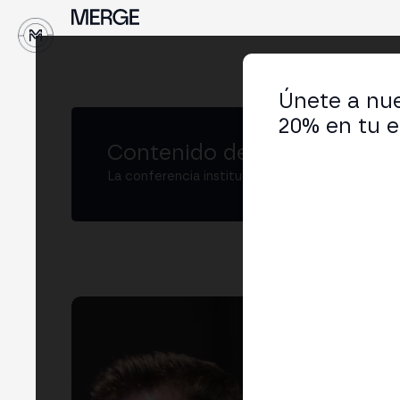
↓
Únete a nue
20% en tu e
Contenido de MERGE
La conferencia institucional de cripto y Web3
Fed
Hea
LIN