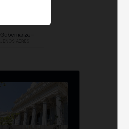
 Gobernanza –
UENOS AIRES