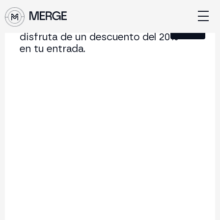
Únete a nuestra Newsletter y
Cerrar
disfruta de un descuento del 20%
en tu entrada.
Contenido de MERGE
La conferencia institucional de cripto y Web3 que
conecta Europa y Latinoamérica.
5.000+
250+
2x
Asistentes
Ponentes
año
Volver al listado