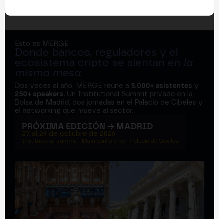
Esto es MERGE
Donde bancos, reguladores y el
ecosistema cripto se sientan en
la
misma mesa
.
Dos veces al año, MERGE reúne a
5.000+ asistentes
y
250+ speakers
. Un Institutional Summit privado en la
Bolsa de Madrid, dos jornadas en el Palacio de Cibeles y
el networking que mueve al sector.
PRÓXIMA EDICIÓN → MADRID
27 al 29 de octubre de 2026
Institutional summit · Main conference · Palacio de Cibeles