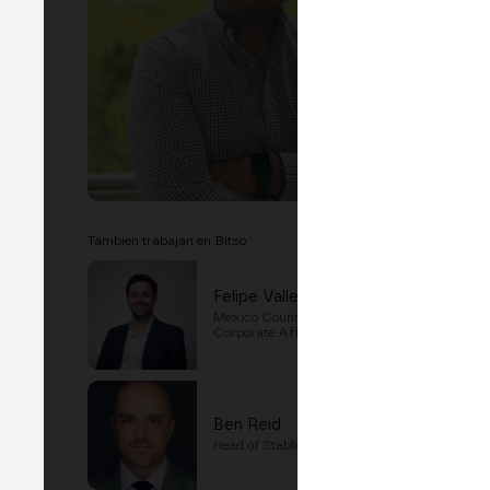
También trabajan en Bitso
Felipe Vallejo
Mexico Country Manager & Chief
Corporate Affairs Officer and
Ben Reid
Head of Stablecoin