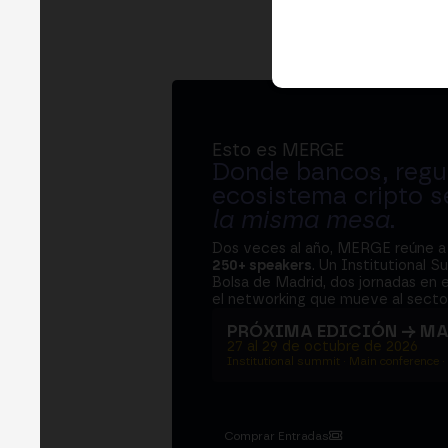
Esto es MERGE
Donde bancos, regul
ecosistema cripto s
la misma mesa
.
Dos veces al año, MERGE reúne 
250+ speakers
. Un Institutional S
Bolsa de Madrid, dos jornadas en e
el networking que mueve al sector
PRÓXIMA EDICIÓN → M
27 al 29 de octubre de 2026
Institutional summit · Main conference ·
Comprar Entradas