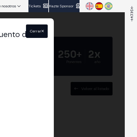
 nosotros
Tickets
Hazte Sponsor
Cerrar
uento del
5.000+
250+
2x
Asistentes
Ponentes
año
Volver al listado