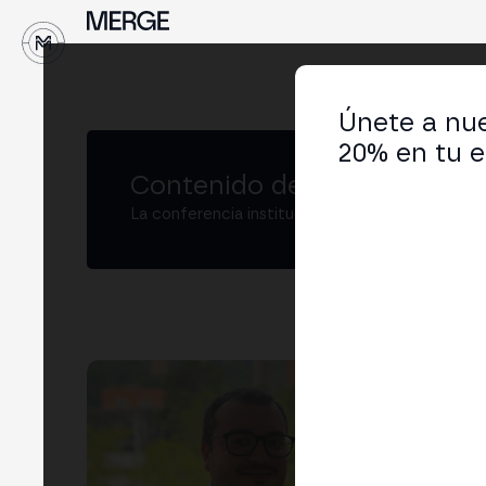
↓
Únete a nue
20% en tu e
Contenido de MERGE
La conferencia institucional de cripto y Web3
Jai
Sale
LIN