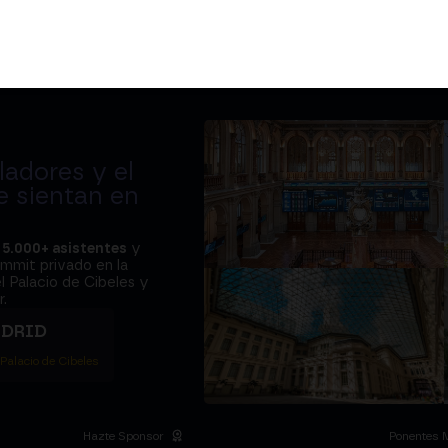
adores y el
e sientan en
a
5.000+ asistentes
y
ummit privado en la
l Palacio de Cibeles y
.
ADRID
 Palacio de Cibeles
Hazte Sponsor
Ponentes 