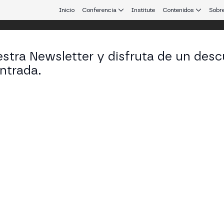
Inicio
Conferencia
Institute
Contenidos
Sobre
stra Newsletter y disfruta de un desc
ntrada.
 que conecta Europa y Latinoamérica.
ro Andres Puerta Quintero
s Executive Sr Specialist en Bitso
KEDIN