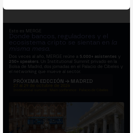
Esto es MERGE
Donde bancos, reguladores y el
ecosistema cripto se sientan en
la
misma mesa
.
Dos veces al año, MERGE reúne a
5.000+ asistentes
y
250+ speakers
. Un Institutional Summit privado en la
Bolsa de Madrid, dos jornadas en el Palacio de Cibeles y
el networking que mueve al sector.
PRÓXIMA EDICIÓN → MADRID
27 al 29 de octubre de 2026
Institutional summit · Main conference · Palacio de Cibeles