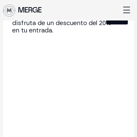
Únete a nuestra Newsletter y
Cerrar
disfruta de un descuento del 20%
en tu entrada.
Contenido de MERGE
La conferencia institucional de cripto y Web3 que
conecta Europa y Latinoamérica.
5.000+
250+
2x
Asistentes
Ponentes
año
Volver al listado